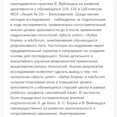
преподавателя-практика В. Вейнандса на развитие
креативности у обучающихся 11А, 11Б и 11В классов
МОУ «Лицей № 23» г. Белоозерский. Среди прочих
методов исследования – наблюдение за подопытными
в ходе эксперимента, сравнительно-сопоставительный
анализ уровня креативности до и после применения
педагогических технологий «Шесть шляп», «Кубик
Блума» и eduScrum, анкетирование обучающихся
рефлексивного типа. Настоящее исследование имеет
предварительный характер и направлено на создание
основы для последующего, более детального и
масштабного изучения возможностей применения
вышеперечисленных технологий. Анализ результатов
исследования позволяет сделать вывод о том, что
технологии «Шесть шляп», «Кубик Блума» и eduScrum
сыграли позитивную роль в повышении уровня
креативности у обучающихся старшей школы в рамках
учебного предмета «английский язык». В частности,
было определено положительное влияние
педтехнологий Э. де Боно, Б. С. Блума и В. Вейнандса
преимущественно на развитие оригинальности и
сопротивления замыканию. Анкетирование