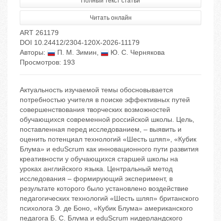
Полный текст статьи
Читать онлайн
ART 261179
DOI 10.24412/2304-120X-2026-11179
Авторы:
П. М. Зимин
,
Ю. С. Чернякова
Просмотров: 193
Актуальность изучаемой темы обосновывается
потребностью учителя в поиске эффективных путей
совершенствования творческих возможностей
обучающихся современной российской школы. Цель,
поставленная перед исследованием, – выявить и
оценить потенциал технологий «Шесть шляп», «Кубик
Блума» и eduScrum как инновационного пути развития
креативности у обучающихся старшей школы на
уроках английского языка. Центральный метод
исследования – формирующий эксперимент, в
результате которого было установлено воздействие
педагогических технологий «Шесть шляп» британского
психолога Э. де Боно, «Кубик Блума» американского
педагога Б. С. Блума и eduScrum нидерландского