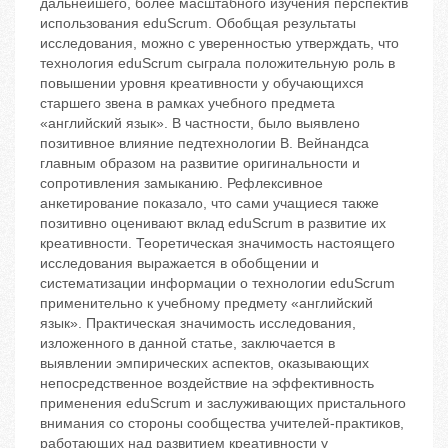
дальнейшего, более масштабного изучения перспектив
использования eduScrum. Обобщая результаты
исследования, можно с уверенностью утверждать, что
технология eduScrum сыграла положительную роль в
повышении уровня креативности у обучающихся
старшего звена в рамках учебного предмета
«английский язык». В частности, было выявлено
позитивное влияние педтехнологии В. Вейнандса
главным образом на развитие оригинальности и
сопротивления замыканию. Рефлексивное
анкетирование показало, что сами учащиеся также
позитивно оценивают вклад eduScrum в развитие их
креативности. Теоретическая значимость настоящего
исследования выражается в обобщении и
систематизации информации о технологии eduScrum
применительно к учебному предмету «английский
язык». Практическая значимость исследования,
изложенного в данной статье, заключается в
выявлении эмпирических аспектов, оказывающих
непосредственное воздействие на эффективность
применения eduScrum и заслуживающих пристального
внимания со стороны сообщества учителей-практиков,
работающих над развитием креативности у