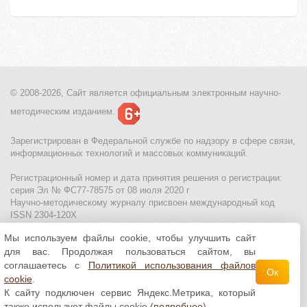
© 2008-2026, Сайт является
официальным электронным
научно-
методическим изданием.
Зарегистрирован в Федеральной службе по надзору в сфере связи,
информационных технологий и массовых коммуникаций.
Регистрационный номер и дата принятия решения о регистрации:
серия Эл № ФС77-78575 от 08 июля 2020 г
Научно-методическому журналу присвоен международный код
ISSN 2304-120X
Мы используем файлы cookie, чтобы улучшить сайт
МЦИТО
|
Школьные олимпиады и онлайн конкурсы для детей
|
для вас. Продолжая пользоваться сайтом, вы
Политика использования файлов cookie
|
Политика обработки и
защиты персональных данных
соглашаетесь с
Политикой использования файлов
Ок
cookie
.
Все материалы доступны по
лицензии Creative
К сайту подключен сервис Яндекс.Метрика, который
Commons С указанием авторства 4.0 Всемирная
.
также использует файлы cookie (
подробнее
)