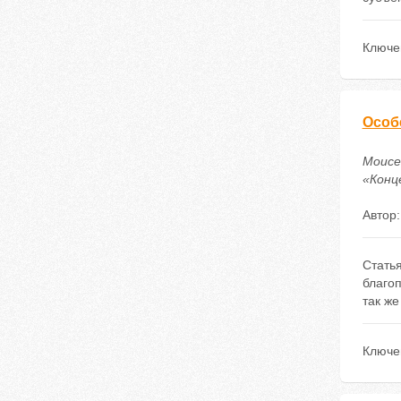
Ключе
Особ
Моисе
«Конце
Автор
Статья
благоп
так же
Ключе