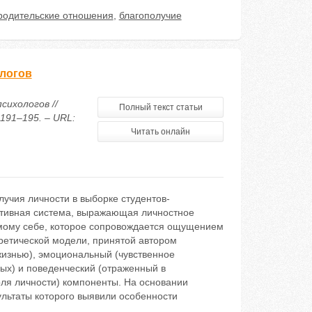
родительские отношения
,
благополучие
ологов
сихологов //
Полный текст статьи
191–195. – URL:
Читать онлайн
лучия личности в выборке студентов-
ативная система, выражающая личностное
амому себе, которое сопровождается ощущением
оретической модели, принятой автором
жизнью), эмоциональный (чувственное
ых) и поведенческий (отраженный в
оля личности) компоненты. На основании
льтаты которого выявили особенности