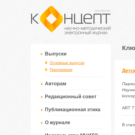
Клю
Выпуски
Основные выпуски
Приложения
Детс
Авторам
Павло
Научно
koncep
Редакционный совет
ART 7
Публикационная этика
О журнале
В стат