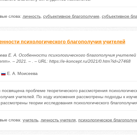
вые слова:
личность
,
субъективное благополучие
,
субъективное бл
енности психологического благополучия учителей
ева Е. А. Особенности психологического благополучия учителей
пт». – 2021. – . – URL: https://e-koncept.ru/2021/0.htm?id=27468
:
Е. А. Моисеева
 посвящена проблеме теоретического рассмотрения психологическо
олучия учителей. По ходу изложения рассмотрены подходы к изуче
 рассмотрены теории исследования психологического благополучия
вые слова:
учитель
,
личность учителя
,
психологическое благополуч