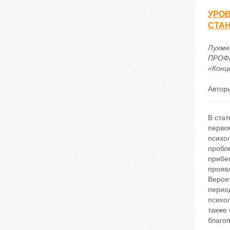
УРО
СТА
Лухме
ПРОФЕ
«Конце
Автор
В ста
первом
психол
пробл
прибег
проявл
Вероят
период
психо
также
благоп