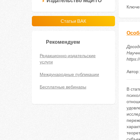
Издательство МЦИТО
Ключе
Статьи ВАК
Особ
Рекомендуем
Дрозд
Научн
Редакционно-издательские
https:
услуги
Автор
Международные публикации
Бесплатные вебинары
В стат
психо
отнош
удовле
иссле
переж
характ
теоре
субъек