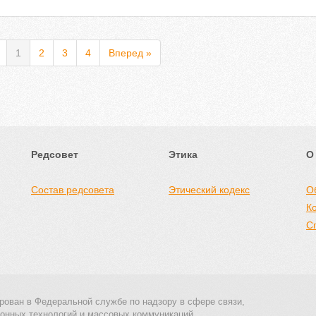
1
2
3
4
Вперед »
Редсовет
Этика
О
Состав редсовета
Этический кодекс
О
К
С
рован в Федеральной службе по надзору в сфере связи,
онных технологий и массовых коммуникаций.