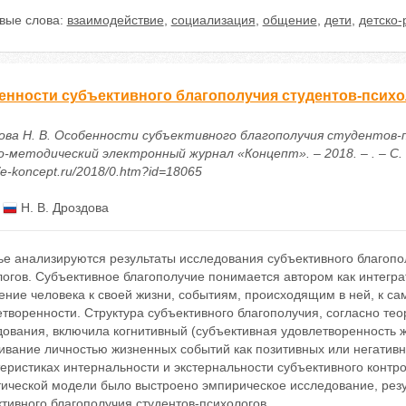
вые слова:
взаимодействие
,
социализация
,
общение
,
дети
,
детско-
енности субъективного благополучия студентов-псих
ова Н. В. Особенности субъективного благополучия студентов-п
о-методический электронный журнал «Концепт». – 2018. – . – С. 
//e-koncept.ru/2018/0.htm?id=18065
:
Н. В. Дроздова
ье анализируются результаты исследования субъективного благопо
логов. Субъективное благополучие понимается автором как интегр
ение человека к своей жизни, событиям, происходящим в ней, к с
творенности. Структура субъективного благополучия, согласно те
дования, включила когнитивный (субъективная удовлетворенность 
ивание личностью жизненных событий как позитивных или негативн
еристиках интернальности и экстернальности субъективного контр
тической модели было выстроено эмпирическое исследование, резу
тивного благополучия студентов-психологов.