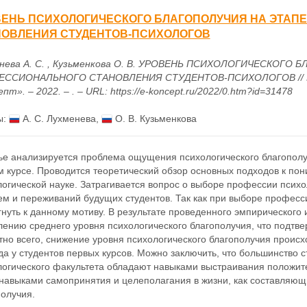
ВЕНЬ ПСИХОЛОГИЧЕСКОГО БЛАГОПОЛУЧИЯ НА ЭТАП
НОВЛЕНИЯ СТУДЕНТОВ-ПСИХОЛОГОВ
нева А. С. , Кузьменкова О. В. УРОВЕНЬ ПСИХОЛОГИЧЕСКОГО
ССИОНАЛЬНОГО СТАНОВЛЕНИЯ СТУДЕНТОВ-ПСИХОЛОГОВ // Нау
пт». – 2022. – . – URL: https://e-koncept.ru/2022/0.htm?id=31478
ы:
А. С. Лухменева
,
О. В. Кузьменкова
тье анализируется проблема ощущения психологического благополу
 курсе. Проводится теоретический обзор основных подходов к пон
огической науке. Затрагивается вопрос о выборе профессии психо
ем и переживаний будущих студентов. Так как при выборе професс
нуть к данному мотиву. В результате проведенного эмпирического 
ению среднего уровня психологического благополучия, что подтве
но всего, снижение уровня психологического благополучия происх
а у студентов первых курсов. Можно заключить, что большинство 
логического факультета обладают навыками выстраивания положи
 навыками самопринятия и целеполагания в жизни, как составляю
олучия.