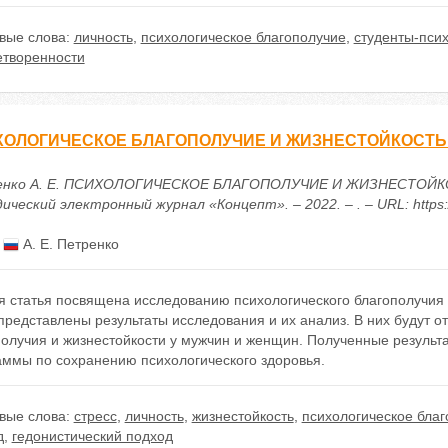
вые слова:
личность
,
психологическое благополучие
,
студенты-пси
етворенности
ХОЛОГИЧЕСКОЕ БЛАГОПОЛУЧИЕ И ЖИЗНЕСТОЙКОСТЬ
нко А. Е. ПСИХОЛОГИЧЕСКОЕ БЛАГОПОЛУЧИЕ И ЖИЗНЕСТОЙКО
ческий электронный журнал «Концепт». – 2022. – . – URL: https:/
:
А. Е. Петренко
я статья посвящена исследованию психологического благополучия 
представлены результаты исследования и их анализ. В них будут о
получия и жизнестойкости у мужчин и женщин. Полученные результ
аммы по сохранению психологического здоровья.
вые слова:
стресс
,
личность
,
жизнестойкость
,
психологическое бла
д
,
гедонистический подход