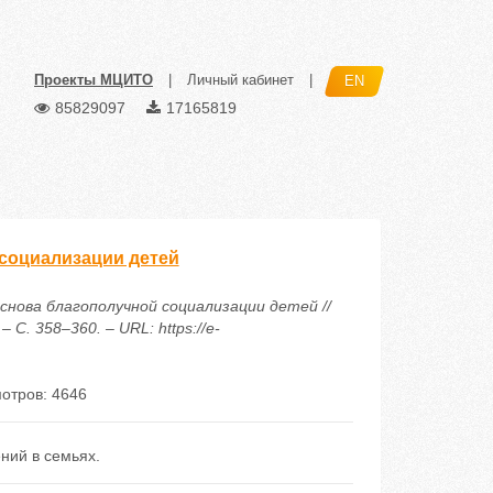
Проекты МЦИТО
|
Личный кабинет
|
EN
85829097
17165819
 социализации детей
основа благополучной социализации детей //
С. 358–360. – URL: https://e-
отров: 4646
ний в семьях.