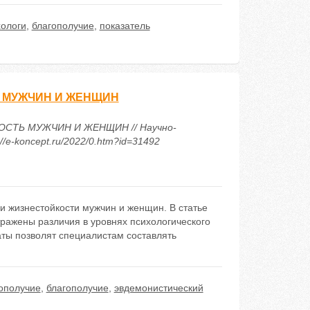
хологи
,
благополучие
,
показатель
 МУЖЧИН И ЖЕНЩИН
СТЬ МУЖЧИН И ЖЕНЩИН // Научно-
/e-koncept.ru/2022/0.htm?id=31492
и жизнестойкости мужчин и женщин. В статье
тражены различия в уровнях психологического
аты позволят специалистам составлять
гополучие
,
благополучие
,
эвдемонистический