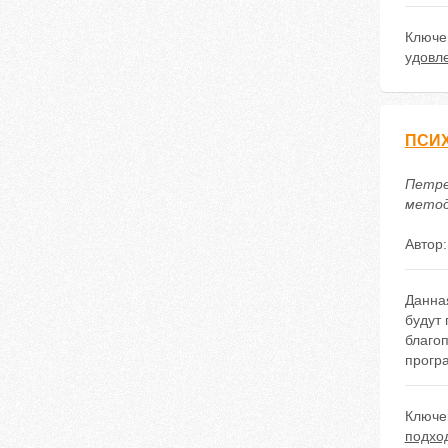
Ключе
удовл
ПСИ
Петре
методи
Автор
Данна
будут 
благо
прогр
Ключе
подхо