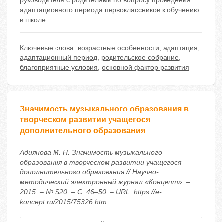
руководителя с родителями по вопросу проведения
адаптационного периода первоклассников к обучению
в школе.
Ключевые слова:
возрастные особенности
,
адаптация
,
адаптационный период
,
родительское собрание
,
благоприятные условия
,
основной фактор развития
Значимость музыкального образования в
творческом развитии учащегося
дополнительного образования
Адиянова М. Н. Значимость музыкального
образования в творческом развитии учащегося
дополнительного образования // Научно-
методический электронный журнал «Концепт». –
2015. – № S20. – С. 46–50. – URL: https://e-
koncept.ru/2015/75326.htm