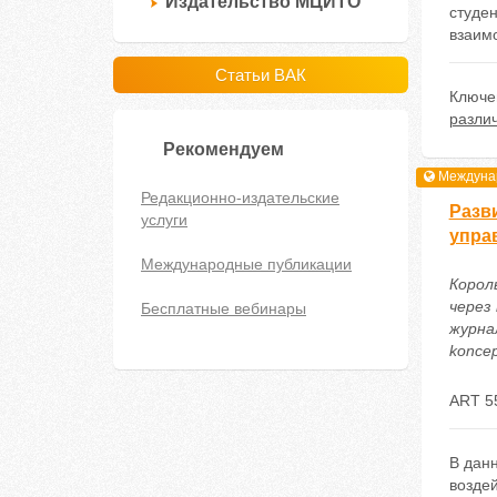
Издательство МЦИТО
студен
взаим
Статьи ВАК
Ключе
различ
Рекомендуем
Междунар
Редакционно-издательские
Разв
услуги
упра
Международные публикации
Корол
через
Бесплатные вебинары
журнал
koncep
ART 5
В дан
возде