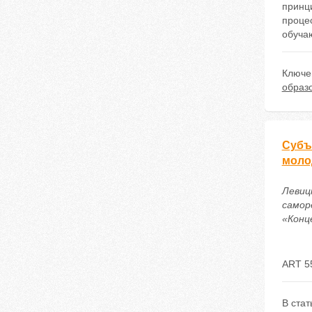
принц
проце
обуча
Ключе
образ
Субъ
моло
Левиц
самор
«Конце
ART 5
В ста