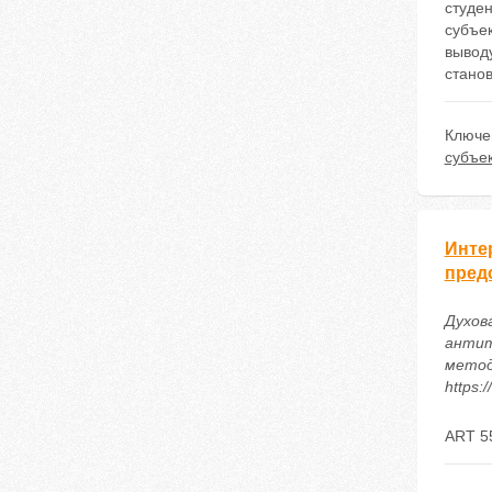
студе
субъек
вывод
стано
Ключе
субъе
Инте
пред
Духов
антит
метод
https:
ART 5