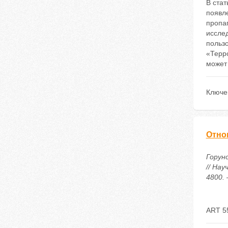
В ста
появл
пропа
исслед
польз
«Терр
может
Ключе
Отно
Горун
// Нау
4800. 
ART 5