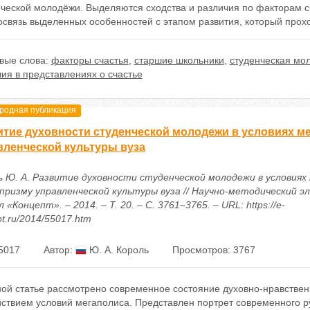
ческой молодёжи. Выделяются сходства и различия по факторам сч
освязь выделенных особенностей с этапом развития, который прох
вые слова:
факторы счастья
,
старшие школьники
,
студенческая мо
ия в представлениях о счастье
одная публикация
итие духовности студенческой молодежи в условиях ме
вленческой культуры вуза
ь Ю. А. Развитие духовности студенческой молодежи в условиях
 призму управленческой культуры вуза // Научно-методический 
 «Концепт». – 2014. – Т. 20. – С. 3761–3765. – URL: https://e-
t.ru/2014/55017.htm
5017
Автор:
Ю. А. Король
Просмотров: 3767
ной статье рассмотрено современное состояние духовно-нравствен
йствием условий мегаполиса. Представлен портрет современного 