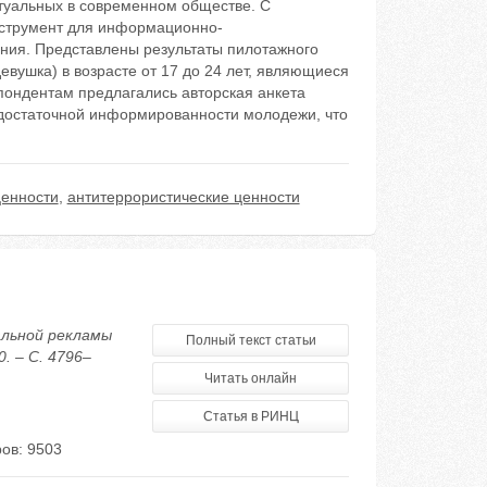
ктуальных в современном обществе. С
нструмент для информационно-
ения. Представлены результаты пилотажного
евушка) в возрасте от 17 до 24 лет, являющиеся
пондентам предлагались авторская анкета
едостаточной информированности молодежи, что
ценности
,
антитеррористические ценности
альной рекламы
Полный текст статьи
. – С. 4796–
Читать онлайн
Статья в РИНЦ
ов: 9503