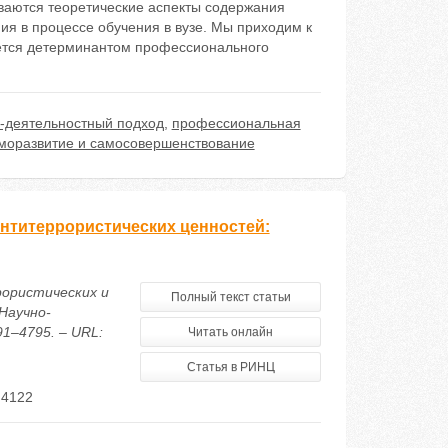
ваются теоретические аспекты содержания
ия в процессе обучения в вузе. Мы приходим к
яется детерминантом профессионального
-деятельностный подход
,
профессиональная
моразвитие и самосовершенствование
антитеррористических ценностей:
рористических и
Полный текст статьи
Научно-
91–4795. – URL:
Читать онлайн
Статья в РИНЦ
 4122