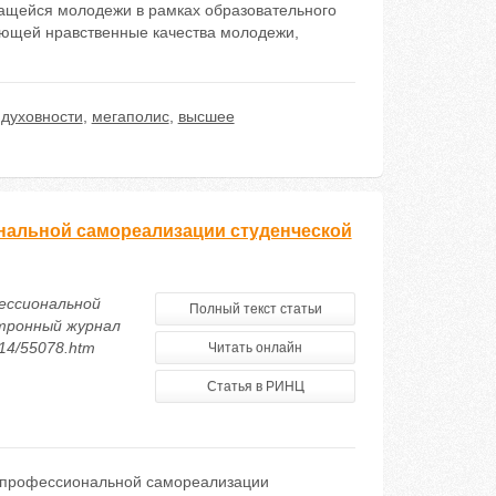
чащейся молодежи в рамках образовательного
ющей нравственные качества молодежи,
 духовности
,
мегаполис
,
высшее
ональной самореализации студенческой
фессиональной
Полный текст статьи
ктронный журнал
014/55078.htm
Читать онлайн
Статья в РИНЦ
ме профессиональной самореализации