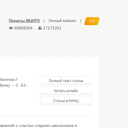
Проекты МЦИТО
|
Личный кабинет
|
EN
85856004
17171201
дентов //
Полный текст статьи
ль). – С. 61–
Читать онлайн
Статья в РИНЦ
авлений о счастье старших школьников и