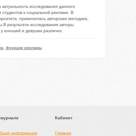
я актуальность исследования данного
студентов к социальной рекламе. В
рситета, применялась авторская методика,
ы.В результате исследования авторы
 у юношей и девушек различно.
ма
,
функции рекламы
 журнале
Кабинет
бщая информация
Главная