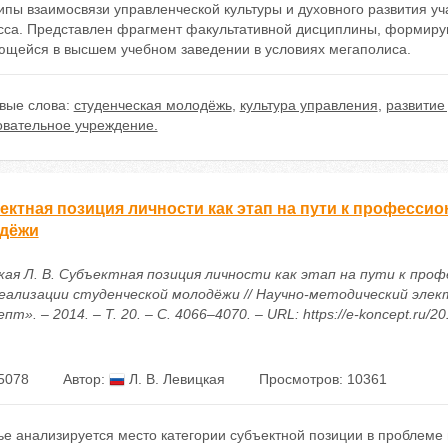
ипы взаимосвязи управленческой культуры и духовного развития у
сса. Представлен фрагмент факультативной дисциплины, формиру
ющейся в высшем учебном заведении в условиях мегаполиса.
вые слова:
студенческая молодёжь
,
культура управления
,
развитие
овательное учреждение.
ектная позиция личности как этап на пути к професси
дёжи
кая Л. В. Субъектная позиция личности как этап на пути к про
еализации студенческой молодёжи // Научно-методический эле
пт». – 2014. – Т. 20. – С. 4066–4070. – URL: https://e-koncept.ru/2
5078
Автор:
Л. В. Левицкая
Просмотров: 10361
тье анализируется место категории субъектной позиции в пробле