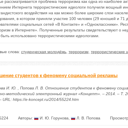
тье рассматривается проблема терроризма как одна из наиболее а
ением Интернета террористические идеологи получили мощный и
гандистского воздействия на как можно более широкие слои насел
ования, в котором приняли участие 100 человек (29 юношей и 71 д
ователями социальных сетей «В Контакте» и «Одноклассники». Рес
оризм в Интернете». Полученные результаты свидетельствуют о н
 быть использовано террористическими идеологами.
вые слова:
студенческая молодёжь
,
терроризм
,
террористические 
шение студентов к феномену социальной рекламы
ова И. Ю. , Попова Л. В. Отношение студентов к феномену соци
чно-методический электронный журнал «Концепт». – 2014. – Т. 20
– URL: https://e-koncept.ru/2014/55224.htm
5224
Авторы:
И. Ю. Горунова
,
Л. В. Попова
Просмотр