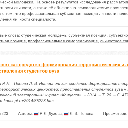
нческой молодёжи. На основе результатов исследования рассматри
тности личности, а также её объективно-психологические проявлен
у о том, что профессиональная субъектная позиция личности явл
вления личности специалиста.
вые слова:
студенческая молодёжь
,
субъектная позиция
,
субъектно
ктная позиция
,
профессиональная самореализация
,
личностное са
рнет как средство формирования террористических и 
ставления студентов вуза
а Р. Л. , Попова Л. В. Интернет как средство формирования тер
еррористических ценностей: представления студентов вуза // 
ический электронный журнал «Концепт». – 2014. – Т. 20. – С. 47
//e-koncept.ru/2014/55223.htm
5223
Авторы:
Р. Л. Духова
,
Л. В. Попова
Просмотров: