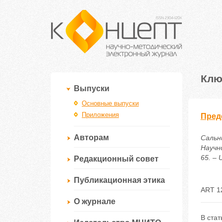
Клю
Выпуски
Основные выпуски
Приложения
Пред
Авторам
Сальн
Научн
65. – 
Редакционный совет
Публикационная этика
ART 1
О журнале
В ста