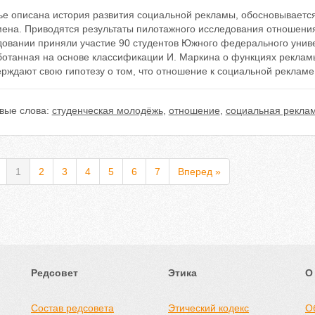
тье описана история развития социальной рекламы, обосновываетс
ена. Приводятся результаты пилотажного исследования отношения 
довании приняли участие 90 студентов Южного федерального униве
ботанная на основе классификации И. Маркина о функциях реклам
рждают свою гипотезу о том, что отношение к социальной рекламе
вые слова:
студенческая молодёжь
,
отношение
,
социальная рекла
1
2
3
4
5
6
7
Вперед »
Редсовет
Этика
О
Состав редсовета
Этический кодекс
О