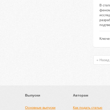
В ста
феном
иссле
разра
подтве
Ключе
« Назад
Выпуски
Авторам
Основные выпуски
Как подать статью