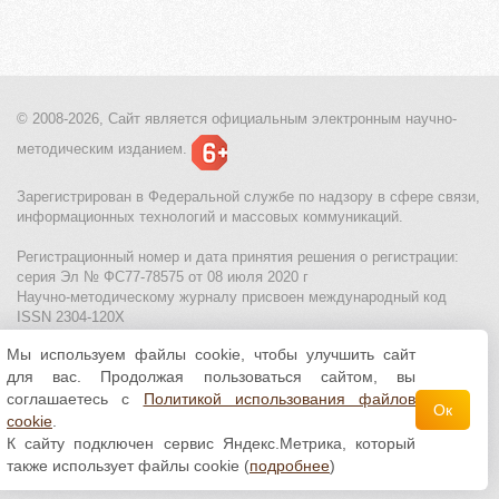
© 2008-2026, Сайт является
официальным электронным
научно-
методическим изданием.
Зарегистрирован в Федеральной службе по надзору в сфере связи,
информационных технологий и массовых коммуникаций.
Регистрационный номер и дата принятия решения о регистрации:
серия Эл № ФС77-78575 от 08 июля 2020 г
Научно-методическому журналу присвоен международный код
ISSN 2304-120X
Мы используем файлы cookie, чтобы улучшить сайт
МЦИТО
|
Школьные олимпиады и онлайн конкурсы для детей
|
для вас. Продолжая пользоваться сайтом, вы
Политика использования файлов cookie
|
Политика обработки и
защиты персональных данных
соглашаетесь с
Политикой использования файлов
Ок
cookie
.
Все материалы доступны по
лицензии Creative
К сайту подключен сервис Яндекс.Метрика, который
Commons С указанием авторства 4.0 Всемирная
.
также использует файлы cookie (
подробнее
)