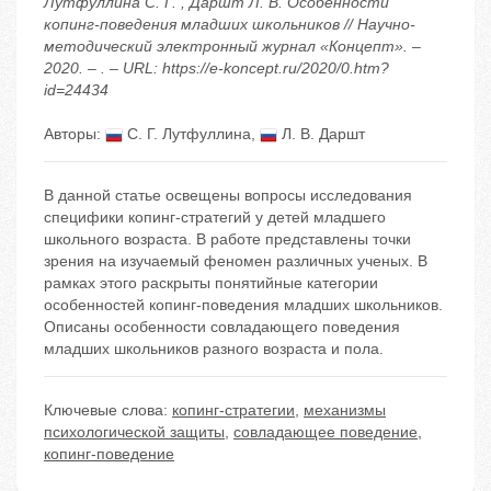
Лутфуллина С. Г. , Даршт Л. В. Особенности
копинг-поведения младших школьников // Научно-
методический электронный журнал «Концепт». –
2020. – . – URL: https://e-koncept.ru/2020/0.htm?
id=24434
Авторы:
С. Г. Лутфуллина
,
Л. В. Даршт
В данной статье освещены вопросы исследования
специфики копинг-стратегий у детей младшего
школьного возраста. В работе представлены точки
зрения на изучаемый феномен различных ученых. В
рамках этого раскрыты понятийные категории
особенностей копинг-поведения младших школьников.
Описаны особенности совладающего поведения
младших школьников разного возраста и пола.
Ключевые слова:
копинг-стратегии
,
механизмы
психологической защиты
,
совладающее поведение
,
копинг-поведение