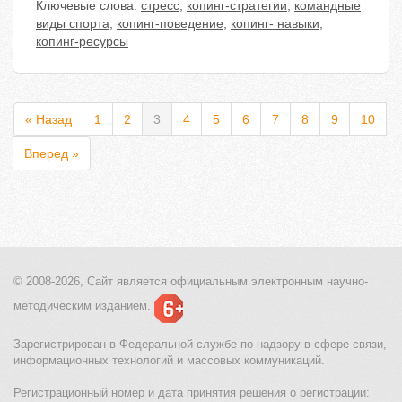
Ключевые слова:
стресс
,
копинг-стратегии
,
командные
виды спорта
,
копинг-поведение
,
копинг- навыки
,
копинг-ресурсы
« Назад
1
2
3
4
5
6
7
8
9
10
Вперед »
© 2008-2026, Сайт является
официальным электронным
научно-
методическим изданием.
Зарегистрирован в Федеральной службе по надзору в сфере связи,
информационных технологий и массовых коммуникаций.
Регистрационный номер и дата принятия решения о регистрации: