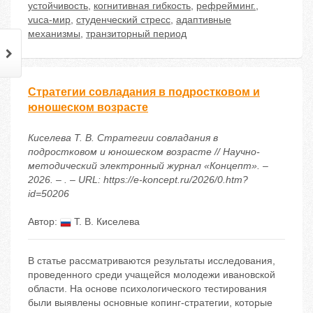
устойчивость
,
когнитивная гибкость
,
рефрейминг.
,
vuca-мир
,
студенческий стресс
,
адаптивные
механизмы
,
транзиторный период
Стратегии совладания в подростковом и
юношеском возрасте
Киселева Т. В. Стратегии совладания в
подростковом и юношеском возрасте // Научно-
методический электронный журнал «Концепт». –
2026. – . – URL: https://e-koncept.ru/2026/0.htm?
id=50206
Автор:
Т. В. Киселева
В статье рассматриваются результаты исследования,
проведенного среди учащейся молодежи ивановской
области. На основе психологического тестирования
были выявлены основные копинг-стратегии, которые