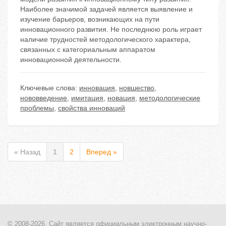
Наиболее значимой задачей является выявление и
изучение барьеров, возникающих на пути
инновационного развития. Не последнюю роль играет
наличие трудностей методологического характера,
связанных с категориальным аппаратом
инновационной деятельности.
Ключевые слова:
инновация
,
новшество
,
нововведение
,
имитация
,
новация
,
методологические
проблемы
,
свойства инноваций
« Назад
1
2
Вперед »
© 2008-2026, Сайт является
официальным электронным
научно-