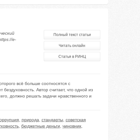
ический
Полный текст статьи
tps://e-
Читать онлайн
Статья в РИНЦ
торого всё больше соотносятся с
 бездуховность. Автор считает, что одной из
сего, должно решать задачи нравственного и
оррупция
,
природа
,
стандарты
,
советская
уховность
,
бюджетные деньги
,
чиновник
,