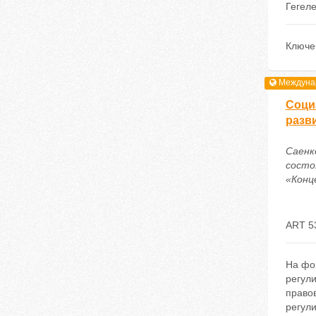
Гегел
Ключе
Междунар
Соци
разв
Саенк
состо
«Конце
ART 5
На фо
регул
право
регул