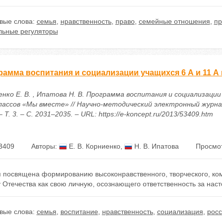
вые слова:
семья
,
нравственность
,
право
,
семейные отношения
,
пр
льные регуляторы
рамма воспитания и социализации учащихся 6 А и 11 А
нко Е. В. , Ипатова Н. В. Программа воспитания и социализации
классов «Мы вместе» // Научно-методический электронный журна
– Т. 3. – С. 2031–2035. – URL: https://e-koncept.ru/2013/53409.htm
3409
Авторы:
Е. В. Корниенко
,
Н. В. Ипатова
Просмот
я посвящена формированию высоконравственного, творческого, ко
 Отечества как свою личную, осознающего ответственность за нас
вые слова:
семья
,
воспитание
,
нравственность
,
социализация
,
росс