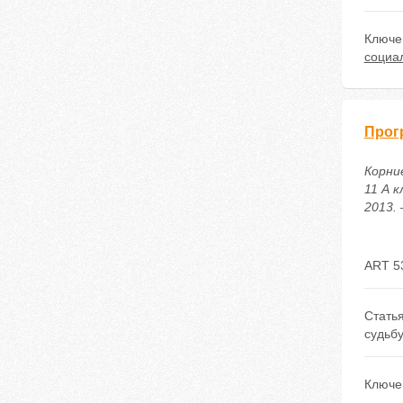
Ключе
социа
Прог
Корние
11 А 
2013. 
ART 5
Стать
судьбу
Ключе