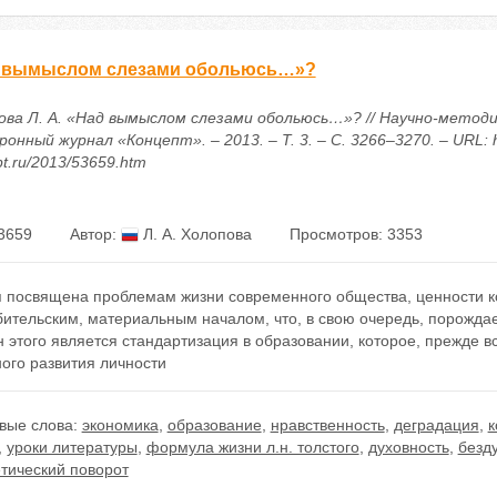
 вымыслом слезами обольюсь…»?
ова Л. А. «Над вымыслом слезами обольюсь…»? // Научно-метод
онный журнал «Концепт». – 2013. – Т. 3. – С. 3266–3270. – URL: ht
t.ru/2013/53659.htm
3659
Автор:
Л. А. Холопова
Просмотров: 3353
я посвящена проблемам жизни современного общества, ценности ко
ительским, материальным началом, что, в свою очередь, порождает
 этого является стандартизация в образовании, которое, прежде в
ого развития личности
вые слова:
экономика
,
образование
,
нравственность
,
деградация
,
к
,
уроки литературы
,
формула жизни л.н. толстого
,
духовность
,
безд
тический поворот