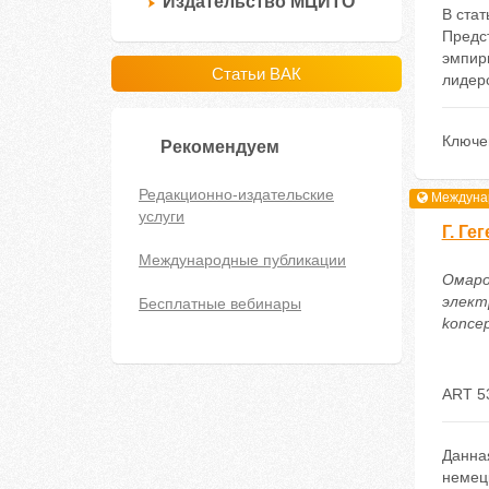
Издательство МЦИТО
В ста
Предс
эмпир
Статьи ВАК
лидерс
Ключе
Рекомендуем
Редакционно-издательские
Междунар
услуги
Г. Ге
Международные публикации
Омаро
электр
Бесплатные вебинары
koncep
ART 5
Данная
немецк