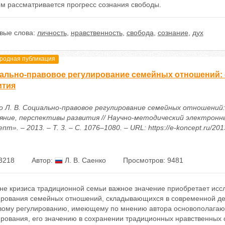
ем рассматривается прогресс сознания свободы.
вые слова:
личность
,
нравственность
,
свобода
,
сознание
,
дух
одная публикация
ально-правовое регулирование семейных отношений: 
ития
о Л. В. Социально-правовое регулирование семейных отношений
яние, перспективы развития // Научно-методический электронн
пт». – 2013. – Т. 3. – С. 1076–1080. – URL: https://e-koncept.ru/20
3218
Автор:
Л. В. Саенко
Просмотров: 9481
не кризиса традиционной семьи важное значение приобретает исс
ирования семейных отношений, складывающихся в современной де
вому регулированию, имеющему по мнению автора основополагающ
ирования, его значению в сохранении традиционных нравственных