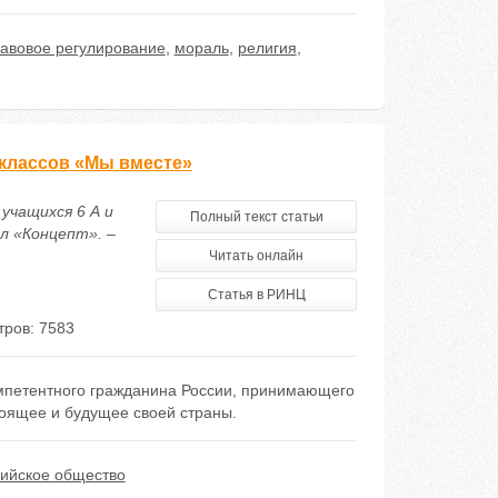
авовое регулирование
,
мораль
,
религия
,
 классов «Мы вместе»
 учащихся 6 А и
Полный текст статьи
л «Концепт». –
Читать онлайн
Статья в РИНЦ
ров: 7583
мпетентного гражданина России, принимающего
тоящее и будущее своей страны.
ийское общество