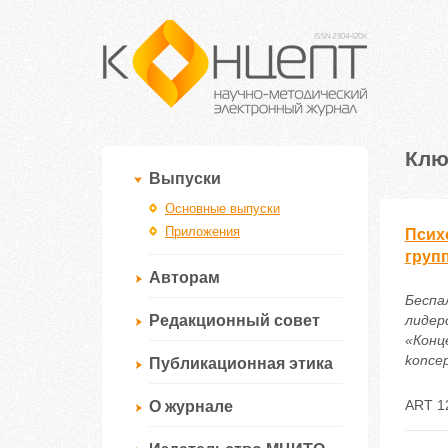
Клю
Выпуски
Основные выпуски
Приложения
Псих
груп
Авторам
Беспа
Редакционный совет
лидер
«Конце
koncep
Публикационная этика
ART 1
О журнале