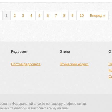
1
2
3
4
5
6
7
8
9
10
Вперед »
Редсовет
Этика
О
Состав редсовета
Этический кодекс
О
К
С
рован в Федеральной службе по надзору в сфере связи,
онных технологий и массовых коммуникаций.