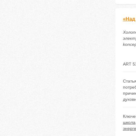
«Над
Холоп
электр
koncep
ART 5
Стать
потреб
причин
духовн
Ключе
школа
энерге