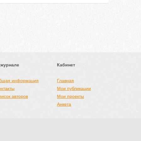
 журнале
Кабинет
бщая информация
Главная
онтакты
Мои публикации
писок авторов
Мои проекты
Анкета