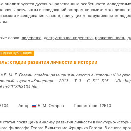
тье анализируются духовно-нравственные особенности молодежных 
тавлены результаты исследований автором динамики молодежного 
ического исследования качеств, присущих конструктивным молодеж
тва.
вые слова:
лидерство
,
деструктивное лидерство
,
нравственность
,
д
одная публикация
гель: стадии развития личности в истории
в Б. М. Г. Гегель: стадии развития личности в истории // Научн
онный журнал «Концепт». – 2013. – Т. 3. – С. 511–515. – URL: http
t.ru/2013/53104.htm
3104
Автор:
Б. М. Омаров
Просмотров: 12510
 статья посвящена анализу развития личности в культурно-истори
ого философа Георга Вильгельма Фридриха Гегеля. В основе проце