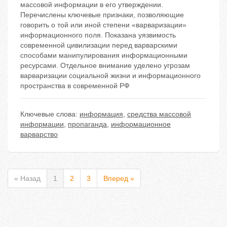
массовой информации в его утверждении.
Перечислены ключевые признаки, позволяющие
говорить о той или иной степени «варваризации»
информационного поля. Показана уязвимость
современной цивилизации перед варварскими
способами манипулирования информационными
ресурсами. Отдельное внимание уделено угрозам
варваризации социальной жизни и информационного
пространства в современной РФ
Ключевые слова:
информация
,
средства массовой
информации
,
пропаганда
,
информационное
варварство
« Назад
1
2
3
Вперед »