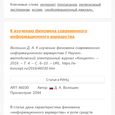
Ключевые слова:
интернет
,
пропаганда
,
религиозный
экстремизм
,
ислам
,
«информационный джихад».
К изучению феномена современного
информационного варварства
Волошин Д. А. К изучению феномена современного
информационного варварства // Научно-
методический электронный журнал «Концепт». –
2016. – Т. 4. – С. 6–10. – URL: https://e-
koncept.ru/2016/46030.htm
Статья в РИНЦ
ART 46030
Автор:
Д. А. Волошин
Просмотров: 2094
В статье дана характеристика феномена
«информационного варварства» и роли средств