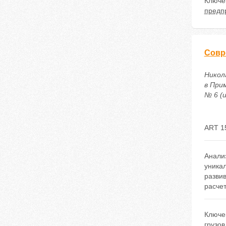
Ключе
предп
Совр
Никол
в При
№ 6 (и
ART 1
Анали
уникал
разви
расчет
Ключе
грузов