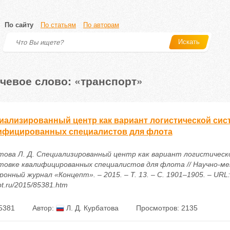
По сайту
По статьям
По авторам
Искать
чевое слово: «транспорт»
иализированный центр как вариант логистической сис
ифицированных специалистов для флота
това Л. Д. Специализированный центр как вариант логистическ
товке квалифицированных специалистов для флота // Научно-м
онный журнал «Концепт». – 2015. – Т. 13. – С. 1901–1905. – URL: h
t.ru/2015/85381.htm
5381
Автор:
Л. Д. Курбатова
Просмотров: 2135