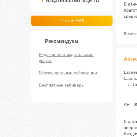
Издательство МЦИТО
В данн
подго
специ
Статьи ВАК
Ключе
Рекомендуем
Редакционно-издательские
Акту
услуги
Евсеев
Международные публикации
биото
– Т. 1
Бесплатные вебинары
ART 8
В ста
энерг
биодиз