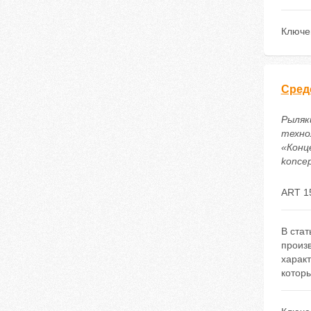
Ключе
Сред
Рыляк
техно
«Конце
koncep
ART 1
В стат
произ
харак
которы