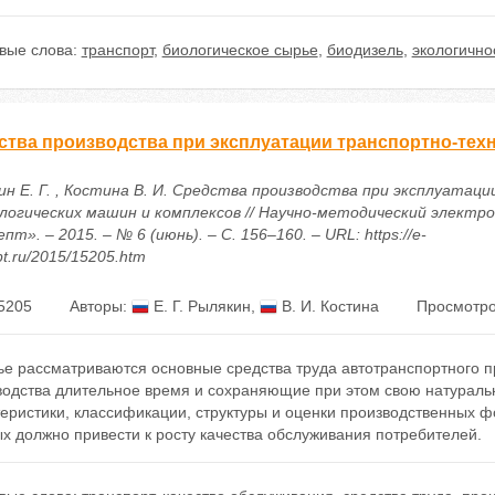
вые слова:
транспорт
,
биологическое сырье
,
биодизель
,
экологично
ства производства при эксплуатации транспортно-тех
ин Е. Г. , Костина В. И. Средства производства при эксплуатац
логических машин и комплексов // Научно-методический электр
пт». – 2015. – № 6 (июнь). – С. 156–160. – URL: https://e-
t.ru/2015/15205.htm
5205
Авторы:
Е. Г. Рылякин
,
В. И. Костина
Просмотро
ье рассматриваются основные средства труда автотранспортного 
водства длительное время и сохраняющие при этом свою натурал
теристики, классификации, структуры и оценки производственных 
х должно привести к росту качества обслуживания потребителей.