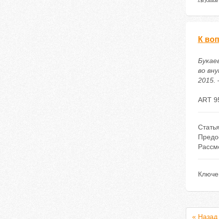
К во
Букаев
во вн
2015. 
ART 9
Стать
Предо
Рассм
Ключе
« Назад