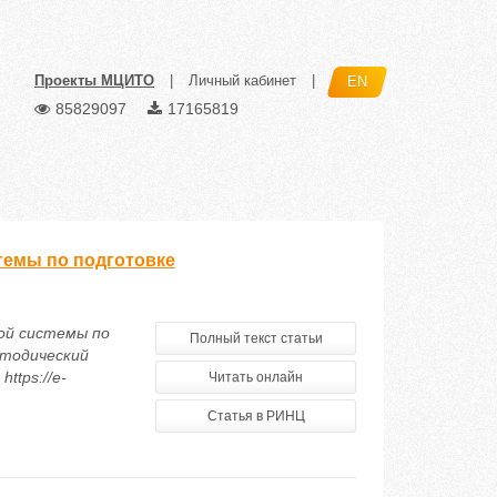
Проекты МЦИТО
|
Личный кабинет
|
EN
85829097
17165819
темы по подготовке
ой системы по
Полный текст статьи
етодический
ttps://e-
Читать онлайн
Статья в РИНЦ