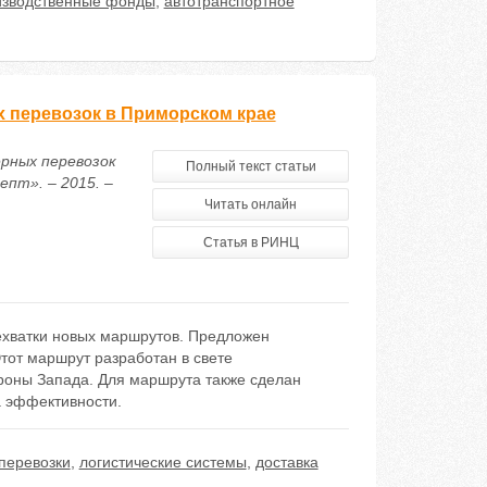
изводственные фонды
,
автотранспортное
 перевозок в Приморском крае
ерных перевозок
Полный текст статьи
пт». – 2015. –
Читать онлайн
Статья в РИНЦ
ехватки новых маршрутов. Предложен
Этот маршрут разработан в свете
роны Запада. Для маршрута также сделан
а эффективности.
перевозки
,
логистические системы
,
доставка