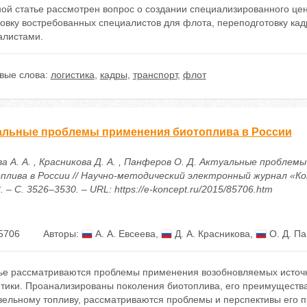
ой статье рассмотрен вопрос о создании специализированного цен
товку востребованных специалистов для флота, переподготовку ка
алистами.
вые слова:
логистика
,
кадры
,
транспорт
,
флот
альные проблемы применения биотоплива в России
а А. А. , Красникова Д. А. , Панферов О. Д. Актуальные проблем
плива в России // Научно-методический электронный журнал «Ко
3. – С. 3526–3530. – URL: https://e-koncept.ru/2015/85706.htm
5706
Авторы:
А. А. Евсеева
,
Д. А. Красникова
,
О. Д. П
тье рассматриваются проблемы применения возобновляемых источн
етики. Проанализированы поколения биотоплива, его преимущества
ельному топливу, рассматриваются проблемы и перспективы его пр