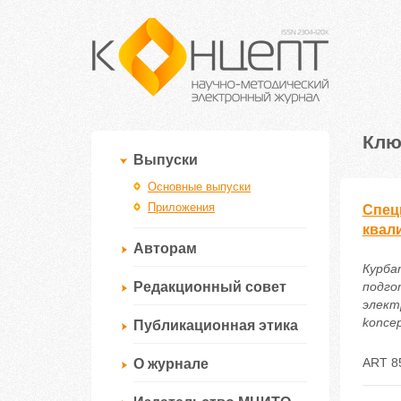
Клю
Выпуски
Основные выпуски
Приложения
Спец
квал
Авторам
Курба
Редакционный совет
подго
электр
koncep
Публикационная этика
ART 8
О журнале