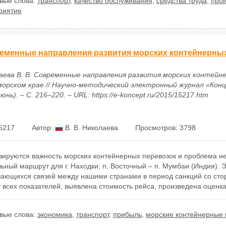
вые слова:
транспорт
,
качество обслуживания
,
средства труда
,
про
риятие
еменные направления развития морских контейнерных
аева В. В. Современные направления развития морских контейн
морском крае // Научно-методический электронный журнал «Конце
юнь). – С. 216–220. – URL: https://e-koncept.ru/2015/15217.htm
5217
Автор:
В. В. Николаева
Просмотров: 3798
зируются важность морских контейнерных перевозок и проблема н
ьный маршрут для г. Находки: п. Восточный – п. Мумбаи (Индия). 
вающихся связей между нашими странами в период санкций со сто
 всех показателей, выявлена стоимость рейса, произведена оценк
вые слова:
экономика
,
транспорт
,
прибыль
,
морские контейнерные 