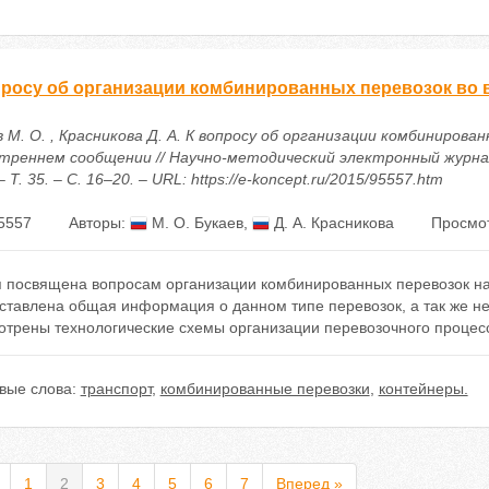
просу об организации комбинированных перевозок во
 М. О. , Красникова Д. А. К вопросу об организации комбинирова
утреннем сообщении // Научно-методический электронный журна
– Т. 35. – С. 16–20. – URL: https://e-koncept.ru/2015/95557.htm
5557
Авторы:
М. О. Букаев
,
Д. А. Красникова
Просмот
я посвящена вопросам организации комбинированных перевозок на
ставлена общая информация о данном типе перевозок, а так же не
отрены технологические схемы организации перевозочного процес
вые слова:
транспорт
,
комбинированные перевозки
,
контейнеры.
1
2
3
4
5
6
7
Вперед »