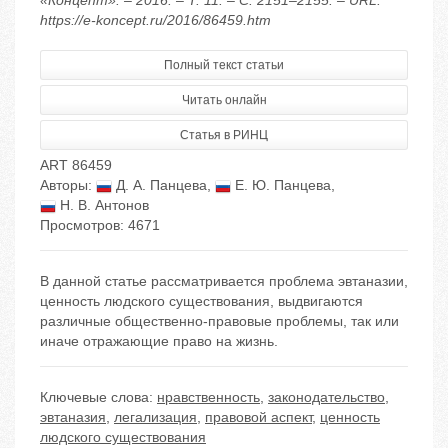
«Концепт». – 2016. – Т. 11. – С. 2151–2155. – URL:
https://e-koncept.ru/2016/86459.htm
Полный текст статьи
Читать онлайн
Статья в РИНЦ
ART 86459
Авторы:
Д. А. Панцева
,
Е. Ю. Панцева
,
Н. В. Антонов
Просмотров: 4671
В данной статье рассматривается проблема эвтаназии,
ценность людского существования, выдвигаются
различные общественно-правовые проблемы, так или
иначе отражающие право на жизнь.
Ключевые слова:
нравственность
,
законодательство
,
эвтаназия
,
легализация
,
правовой аспект
,
ценность
людского существования