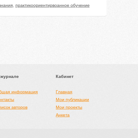
знания
,
практикоориентирвоанное обучение
 журнале
Кабинет
бщая информация
Главная
онтакты
Мои публикации
писок авторов
Мои проекты
Анкета