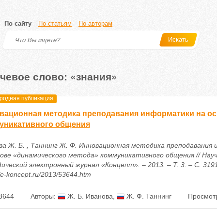
По сайту
По статьям
По авторам
Искать
чевое слово: «знания»
одная публикация
вационная методика преподавания информатики на ос
уникативного общения
ва Ж. Б. , Таннинг Ж. Ф. Инновационная методика преподавания
нове «динамического метода» коммуникативного общения // Науч
ический электронный журнал «Концепт». – 2013. – Т. 3. – С. 319
//e-koncept.ru/2013/53644.htm
3644
Авторы:
Ж. Б. Иванова
,
Ж. Ф. Таннинг
Просмотр