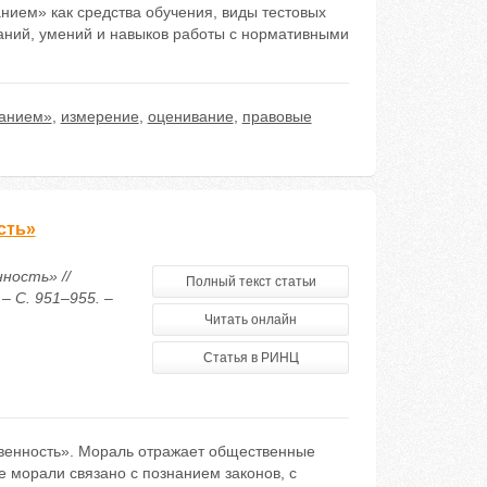
нием» как средства обучения, виды тестовых
наний, умений и навыков работы с нормативными
ванием»
,
измерение
,
оценивание
,
правовые
сть»
ность» //
Полный текст статьи
– С. 951–955. –
Читать онлайн
Статья в РИНЦ
твенность». Мораль отражает общественные
е морали связано с познанием законов, с