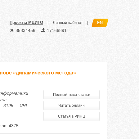
Проекты МЦИТО
|
Личный кабинет
|
EN
85834456
17166891
нове «динамического метода»
 информатики
Полный текст статьи
но-
1–3195. – URL:
Читать онлайн
Статья в РИНЦ
ов: 4375