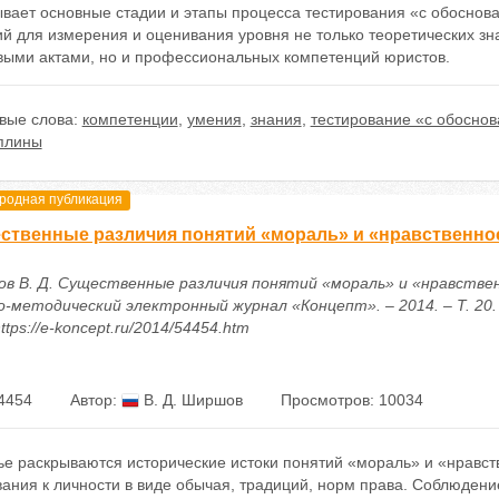
вает основные стадии и этапы процесса тестирования «с обоснова
ий для измерения и оценивания уровня не только теоретических з
выми актами, но и профессиональных компетенций юристов.
вые слова:
компетенции
,
умения
,
знания
,
тестирование «с обосно
плины
одная публикация
ственные различия понятий «мораль» и «нравственно
в В. Д. Существенные различия понятий «мораль» и «нравствен
о-методический электронный журнал «Концепт». – 2014. – Т. 20. 
ttps://e-koncept.ru/2014/54454.htm
4454
Автор:
В. Д. Ширшов
Просмотров: 10034
тье раскрываются исторические истоки понятий «мораль» и «нравс
ания к личности в виде обычая, традиций, норм права. Соблюдени