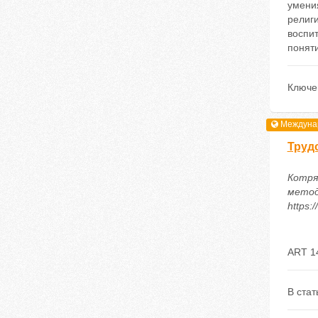
умени
религи
воспи
поняти
Ключе
Междунар
Труд
Котря
метод
https:
ART 1
В ста