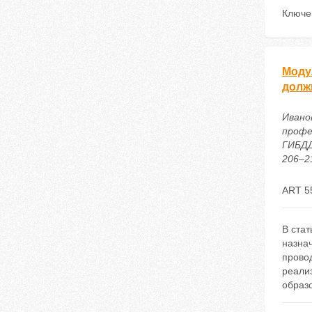
Ключе
Моду
долж
Ивано
профе
ГИБДД
206–21
ART 5
В стат
назна
прово
реали
образ