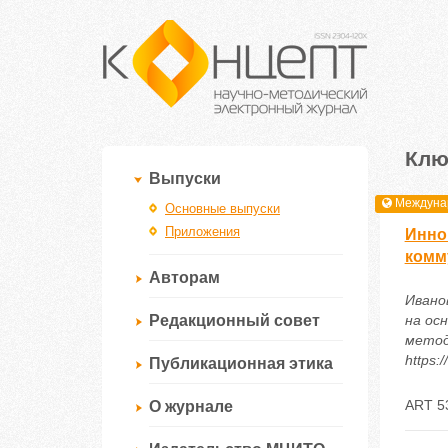
Клю
Выпуски
Междунар
Основные выпуски
Приложения
Инно
комм
Авторам
Ивано
Редакционный совет
на ос
метод
https:
Публикационная этика
ART 5
О журнале