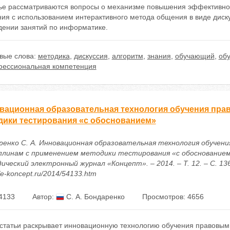
тье рассматриваются вопросы о механизме повышения эффективно
ния с использованием интерактивного метода общения в виде диск
дении занятий по информатике.
вые слова:
методика
,
дискуссия
,
алгоритм
,
знания
,
обучающий
,
об
фессиональная компетенция
вационная образовательная технология обучения пр
дики тестирования «с обоснованием»
ренко С. А. Инновационная образовательная технология обучени
плинам с применением методики тестирования «с обоснованием»
ческий электронный журнал «Концепт». – 2014. – Т. 12. – С. 136
//e-koncept.ru/2014/54133.htm
4133
Автор:
С. А. Бондаренко
Просмотров: 4656
 статьи раскрывает инновационную технологию обучения правовым