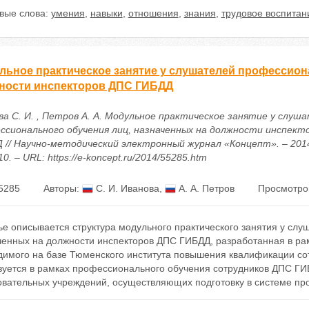
вые слова:
умения
,
навыки
,
отношения
,
знания
,
трудовое воспитан
льное практическое занятие у слушателей профессион
ности инспекторов ДПС ГИБДД
ва С. И. , Петров А. А. Модульное практическое занятие у слуш
ссионального обучения лиц, назначенных на должности инспект
 // Научно-методический электронный журнал «Концепт». – 2014. 
0. – URL: https://e-koncept.ru/2014/55285.htm
5285
Авторы:
С. И. Иванова
,
А. А. Петров
Просмотро
ье описывается структура модульного практического занятия у сл
ченных на должности инспекторов ДПС ГИБДД, разработанная в ра
димого на базе Тюменского института повышения квалификации со
зуется в рамках профессионального обучения сотрудников ДПС ГИ
овательных учреждений, осуществляющих подготовку в системе пр