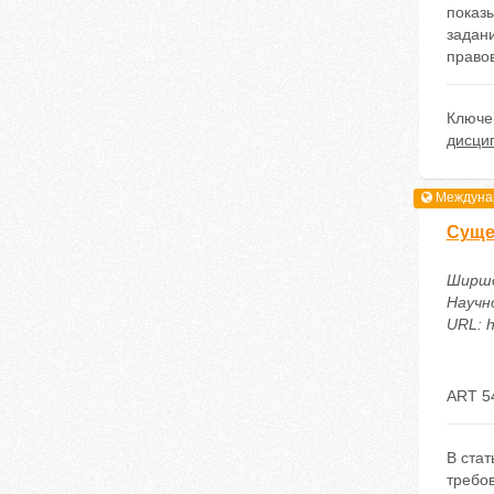
показы
задан
право
Ключе
дисци
Междунар
Суще
Ширшо
Научн
URL: h
ART 5
В ста
требов