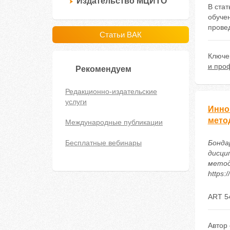
Издательство МЦИТО
В ста
обуче
прове
Статьи ВАК
Ключе
и про
Рекомендуем
Редакционно-издательские
услуги
Инно
мето
Международные публикации
Бесплатные вебинары
Бонда
дисци
методи
https:
ART 5
Автор