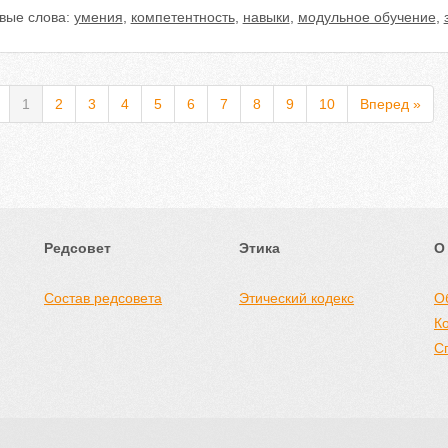
вые слова:
умения
,
компетентность
,
навыки
,
модульное обучение
,
1
2
3
4
5
6
7
8
9
10
Вперед »
Редсовет
Этика
О
Состав редсовета
Этический кодекс
О
К
С