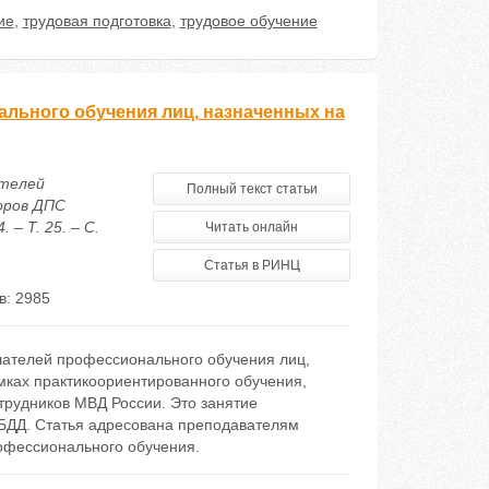
ие
,
трудовая подготовка
,
трудовое обучение
ального обучения лиц, назначенных на
ателей
Полный текст статьи
оров ДПС
– Т. 25. – С.
Читать онлайн
Статья в РИНЦ
в: 2985
ушателей профессионального обучения лиц,
мках практикоориентированного обучения,
трудников МВД России. Это занятие
БДД. Статья адресована преподавателям
офессионального обучения.