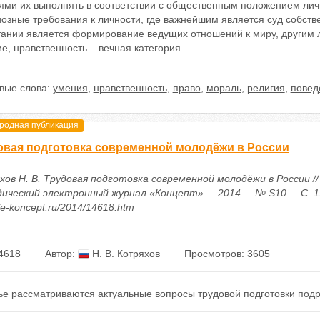
ями их выполнять в соответствии с общественным положением личн
озные требования к личности, где важнейшим является суд собств
тании является формирование ведущих отношений к миру, другим 
е, нравственность – вечная категория.
вые слова:
умения
,
нравственность
,
право
,
мораль
,
религия
,
повед
одная публикация
овая подготовка современной молодёжи в России
хов Н. В. Трудовая подготовка современной молодёжи в России //
ический электронный журнал «Концепт». – 2014. – № S10. – С. 1
//e-koncept.ru/2014/14618.htm
4618
Автор:
Н. В. Котряхов
Просмотров: 3605
тье рассматриваются актуальные вопросы трудовой подготовки под