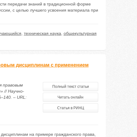
сти передачи знаний в традиционной форме
уссии, с целью лучшего усвоения материала при
учающийся
,
техническая наука
,
общекультурная
авовым дисциплинам с применением
я правовым
Полный текст статьи
 // Научно-
–140. – URL:
Читать онлайн
Статья в РИНЦ
 дисциплинам на примере гражданского права,