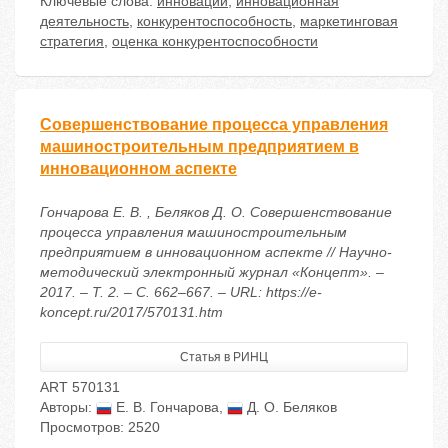
Ключевые слова:
инновации
,
инновационная
деятельность
,
конкурентоспособность
,
маркетинговая
стратегия
,
оценка конкурентоспособности
Совершенствование процесса управления
машиностроительным предприятием в
инновационном аспекте
Гончарова Е. В. , Беляков Д. О. Совершенствование
процесса управления машиностроительным
предприятием в инновационном аспекте // Научно-
методический электронный журнал «Концепт». –
2017. – Т. 2. – С. 662–667. – URL: https://e-
koncept.ru/2017/570131.htm
Статья в РИНЦ
ART 570131
Авторы:
Е. В. Гончарова
,
Д. О. Беляков
Просмотров: 2520