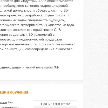
алистов для Индустрии 4.0 и обосновывается
 необходимого качества кадров цифровой
ельской деятельности обучающихся по 3D-
лиз проектных разработок обучающихся по
иональных задач специалиста будущего,
гогического эксперимента. В качестве метода
атов применялся критерий знаков G. В
ния средствами 3D-технологий в
первых, для педагогической поддержки
торской деятельности по разработке «умных»
ой ориентации, самоопределения личности с
дущего
,
дидактический потенциал 3d-
ации обучения
ания для
Полный текст статьи
 «Концепт». –