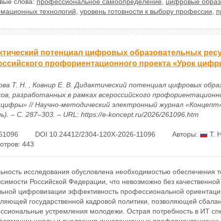
вые слова:
профессиональное самоопределение
,
цифровые образ
мационных технологий
,
уровень готовности к выбору профессии
,
п
ктический потенциал цифровых образовательных ресу
оссийского профориентационного проекта «Урок циф
ова Т. Н. , Ковнир Е. В. Дидактический потенциал цифровых обр
сов, разработанных в рамках всероссийского профориентационн
 цифры» // Научно-методический электронный журнал «Концепт».
ь). – С. 287–303. – URL: https://e-koncept.ru/2026/261096.htm
61096
DOI 10.24412/2304-120X-2026-11096
Авторы:
Т. 
отров: 443
льность исследования обусловлена необходимостью обеспечения т
симости Российской Федерации, что невозможно без качественной 
льной цифровизации эффективность профессиональной ориентаци
вляющей государственной кадровой политики, позволяющей сбалан
ссиональные устремления молодежи. Острая потребность в ИТ спе