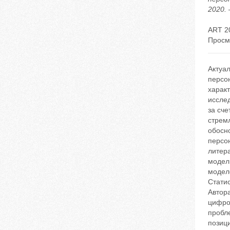
2020. 
ART 2
Просм
Актуа
персо
характ
иссле
за сч
стрем
обосн
персо
литер
модел
модел
Стати
Автор
цифро
пробл
позиц