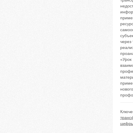
транс
недос
инфор
приме
ресур
самоо
субъе
через
реализ
проан
«Урок
взаим
профе
матер
приме
новог
профо
Ключе
транс
цифр