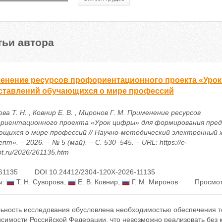
тьи автора
енение ресурсов профориентационного проекта «Уро
ставлений обучающихся о мире профессий
ва Т. Н. , Ковнир Е. В. , Миронов Г. М. Применение ресурсов
риентационного проекта «Урок цифры» для формирования пре
ющихся о мире профессий // Научно-методический электронный 
пт». – 2026. – № 5 (май). – С. 530–545. – URL: https://e-
t.ru/2026/261135.htm
61135
DOI 10.24412/2304-120X-2026-11135
ы:
Т. Н. Суворова
,
Е. В. Ковнир
,
Г. М. Миронов
Просмот
льность исследования обусловлена необходимостью обеспечения т
симости Российской Федерации, что невозможно реализовать без к