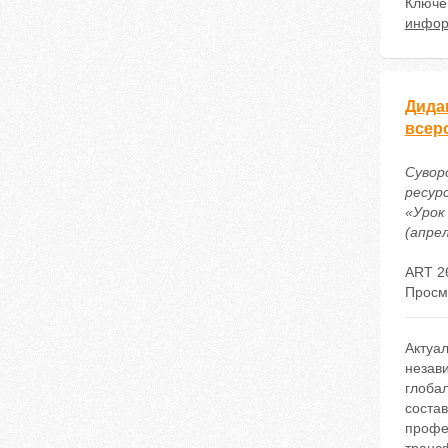
Ключе
инфор
Дида
всер
Сувор
ресур
«Урок
(апрел
ART 2
Просм
Актуа
незави
глоба
соста
профе