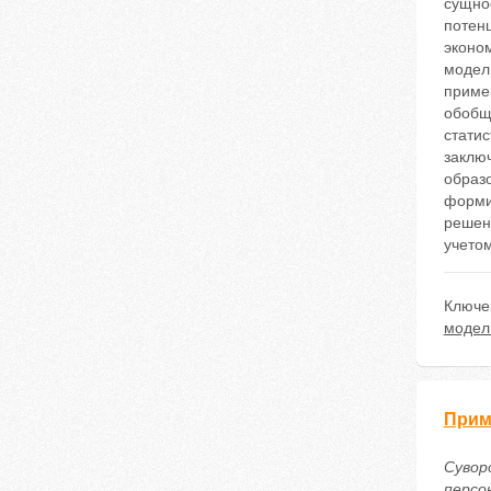
сущно
потен
эконо
модел
приме
обобще
статис
заклю
образо
форми
решен
учетом
Ключе
модел
Прим
Сувор
персо