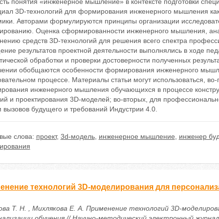
сть понятия «инженерное мышление» в контексте подготовки специ
циал 3D-технологий для формирования инженерного мышления как
мики. Авторами формулируются принципы организации исследоват
ированию. Оценка сформированности инженерного мышления, ана
нению средств 3D-технологий для решения всего спектра професс
ние результатов проектной деятельности выполнялись в ходе педа
тической обработки и проверки достоверности полученных результ
чении обобщаются особенности формирования инженерного мышле
вательном процессе. Материалы статьи могут использоваться, во-
рования инженерного мышления обучающихся в процессе конструк
ий и проектирования 3D-моделей; во-вторых, для профессиональн
 вызовов будущего и требований Индустрии 4.0.
вые слова:
проект
,
3d-модель
,
инженерное мышление
,
инженер бу
ирования
енение технологий 3D-моделирования для персонализ
ова Т. Н. , Михлякова Е. А. Применение технологий 3D-моделиров
нализации обучения // Научно-методический электронный журнал