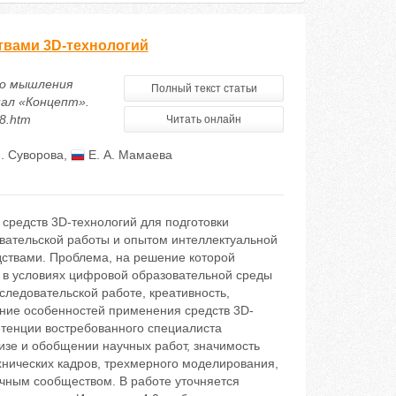
вами 3D-технологий
го мышления
Полный текст статьи
нал «Концепт».
58.htm
Читать онлайн
Н. Суворова
,
Е. А. Мамаева
средств 3D-технологий для подготовки
вательской работы и опытом интеллектуальной
ствами. Проблема, на решение которой
в условиях цифровой образовательной среды
ледовательской работе, креативность,
ение особенностей применения средств 3D-
тенции востребованного специалиста
изе и обобщении научных работ, значимость
хнических кадров, трехмерного моделирования,
чным сообществом. В работе уточняется