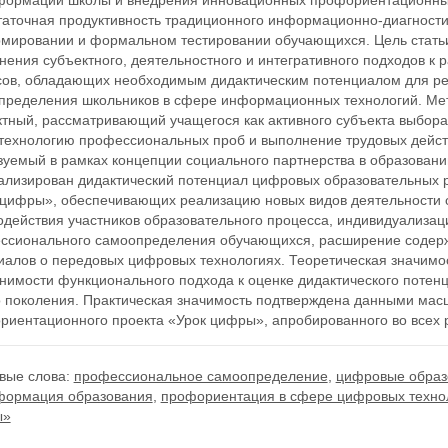
формации школы и внедрения инновационных профориентационных
таточная продуктивность традиционного информационно-диагности
мировании и формальном тестировании обучающихся. Цель статьи
нения субъектного, деятельностного и интегративного подходов к
сов, обладающих необходимым дидактическим потенциалом для р
пределения школьников в сфере информационных технологий. Мет
ктный, рассматривающий учащегося как активного субъекта выбор
 технологию профессиональных проб и выполнение трудовых дейст
уемый в рамках концепции социального партнерства в образовании
ализирован дидактический потенциал цифровых образовательных р
 цифры», обеспечивающих реализацию новых видов деятельности 
одействия участников образовательного процесса, индивидуализа
ссионального самоопределения обучающихся, расширение содержа
иалов о передовых цифровых технологиях. Теоретическая значимо
нимости функционального подхода к оценке дидактического потен
о поколения. Практическая значимость подтверждена данными мас
риентационного проекта «Урок цифры», апробированного во всех р
вые слова:
профессиональное самоопределение
,
цифровые образ
формация образования
,
профориентация в сфере цифровых техно
ы»