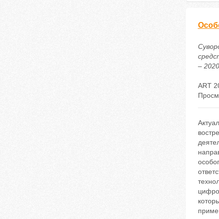
Особ
Сувор
средс
– 2020
ART 2
Просм
Актуа
востр
деяте
напра
особог
ответ
техно
цифро
котор
приме