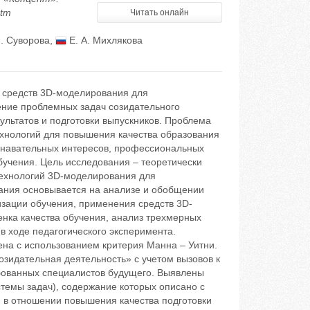
htm
Читать онлайн
Н. Суворова
,
Е. А. Михлякова
 средств 3D-моделирования для
ние проблемных задач созидательного
ультатов и подготовки выпускников. Проблема
хнологий для повышения качества образования
ознавательных интересов, профессиональных
учения. Цель исследования – теоретически
технологий 3D-моделирования для
ания основывается на анализе и обобщении
зации обучения, применения средств 3D-
нка качества обучения, анализ трехмерных
 ходе педагогического эксперимента.
ена с использованием критерия Манна – Уитни.
зидательная деятельность» с учетом вызовов к
ебованных специалистов будущего. Выявлены
темы задач), содержание которых описано с
 в отношении повышения качества подготовки