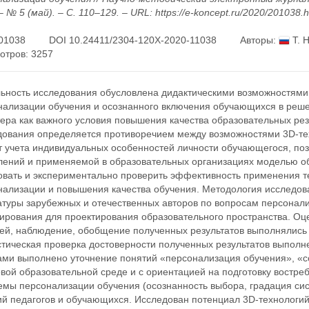
– № 5 (май). – С. 110–129. – URL: https://e-koncept.ru/2020/201038.
01038
DOI 10.24411/2304-120X-2020-11038
Авторы:
Т. 
отров: 3257
льность исследования обусловлена дидактическими возможностями
нализации обучения и осознанного включения обучающихся в реше
ера как важного условия повышения качества образовательных рез
дования определяется противоречием между возможностями 3D-те
ет учета индивидуальных особенностей личности обучающегося, п
лений и применяемой в образовательных организациях моделью об
овать и экспериментально проверить эффективность применения 
нализации и повышения качества обучения. Методология исследов
атуры зарубежных и отечественных авторов по вопросам персонали
ирования для проектирования образовательного пространства. Оце
ей, наблюдение, обобщение полученных результатов выполнялись в
стическая проверка достоверности полученных результатов выполн
ами выполнено уточнение понятий «персонализация обучения», «со
вой образовательной среде и с ориентацией на подготовку востр
емы персонализации обучения (осознанность выбора, градация сис
ий педагогов и обучающихся. Исследован потенциал 3D-технологий