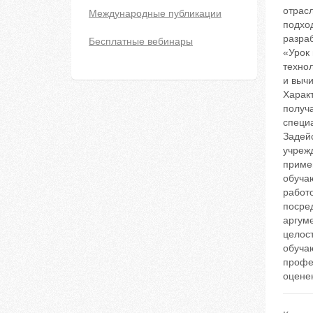
отрас
Международные публикации
подхо
разра
Бесплатные вебинары
«Урок
техно
и выч
Харак
получ
специа
Задей
учреж
приме
обуча
работ
посре
аргуме
целос
обуча
профе
оценен