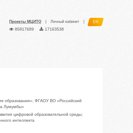
Проекты МЦИТО
|
Личный кабинет
|
EN
85817689
17163538
я образования»; ФГАОУ ВО «Российский
са Лумумбы»
вития цифровой образовательной среды;
нного интеллекта