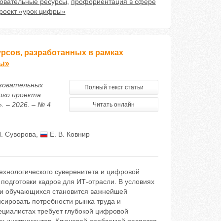
овательные ресурсы
,
профориентация в сфере
роект «урок цифры»
рсов, разработанных в рамках
ры»
азовательных
Полный текст статьи
ого проекта
 – 2026. – № 4
Читать онлайн
Н. Суворова
,
Е. В. Ковнир
ехнологического суверенитета и цифровой
подготовки кадров для ИТ-отрасли. В условиях
и обучающихся становится важнейшей
сировать потребности рынка труда и
циалистах требует глубокой цифровой