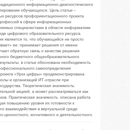
традиционного информационно-диагностического
тировании обучающихся. Цель статьи –
ых ресурсов профориентационного проекта
профессий в сфере информационных
няемых специалистами в области информатики
еде цифрового образовательного ресурса.
я является то, что обучающийся не просто
ивает» еe: принимает решения от имени
чает обратную связь о качестве решения.
енного бюджетного общеобразовательного
зультаты: в статье обоснована необходимость
рофессионального самоопределения
проекта «Урок цифры» продемонстрирована
колы и организаций ИТ-отрасли при
сударства. Теоретическая значимость:
тельной акцией, а может рассматриваться как
ов. Практическая значимость: описана работа
я повышению уровня их готовности к
 взаимодействия в виртуальной среде
-ценностного, когнитивного и деятельностного.