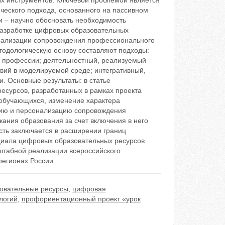
 инструментов. Ключевой проблемой является
ческого подхода, основанного на пассивном
 – научно обосновать необходимость
 разработке цифровых образовательных
еализации сопровождения профессионального
одологическую основу составляют подходы:
а профессии; деятельностный, реализуемый
вий в моделируемой среде; интегративный,
. Основные результаты: в статье
есурсов, разработанных в рамках проекта
обучающихся, изменение характера
цию и персонализацию сопровождения
ния образования за счет включения в него
сть заключается в расширении границ
циала цифровых образовательных ресурсов
штабной реализации всероссийского
егионах России.
овательные ресурсы
,
цифровая
логий
,
профориентационный проект «урок