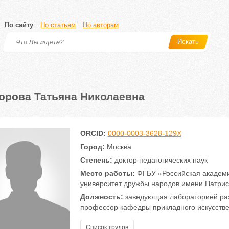
По сайту
По статьям
По авторам
Искать
орова Татьяна Николаевна
ORCID:
0000-0003-3628-129X
Город:
Москва
Степень:
доктор педагогических наук
Место работы:
ФГБУ «Российская академи
университет дружбы народов имени Патри
Должность:
заведующая лабораторией раз
профессор кафедры прикладного искусстве
Список трудов