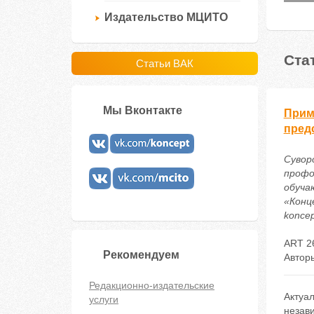
Издательство МЦИТО
Ста
Статьи ВАК
Мы Вконтакте
Прим
пред
Суворо
профо
обуча
«Конце
koncep
ART 2
Рекомендуем
Автор
Редакционно-издательские
Актуа
услуги
незави