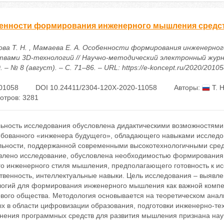
енности формирования инженерного мышления средст
ова Т. Н. , Мамаева Е. А. Особенности формирования инженерно
твами 3D-технологий // Научно-методический электронный жур
. – № 8 (август). – С. 71–86. – URL: https://e-koncept.ru/2020/2010
01058
DOI 10.24411/2304-120X-2020-11058
Авторы:
Т. 
отров: 3281
льность исследования обусловлена дидактическими возможностями 
ебованного «инженера будущего», обладающего навыками исследо
льности, поддержанной современными высокотехнологичными сред
влено исследование, обусловлена необходимостью формирования 
о инженерного стиля мышления, предполагающего готовность к исс
ственность, интеллектуальные навыки. Цель исследования – выявл
логий для формирования инженерного мышления как важной компе
вого общества. Методология основывается на теоретическом анал
ых в области цифровизации образования, подготовки инженерно-те
нения программных средств для развития мышления признана нау