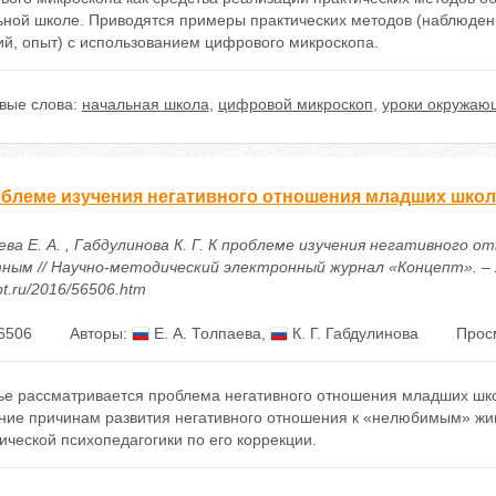
ьной школе. Приводятся примеры практических методов (наблюдени
ий, опыт) с использованием цифрового микроскопа.
вые слова:
начальная школа
,
цифровой микроскоп
,
уроки окружаю
облеме изучения негативного отношения младших шк
ева Е. А. , Габдулинова К. Г. К проблеме изучения негативного
ым // Научно-методический электронный журнал «Концепт». – 2016.
t.ru/2016/56506.htm
6506
Авторы:
Е. А. Толпаева
,
К. Г. Габдулинова
Прос
тье рассматривается проблема негативного отношения младших ш
ние причинам развития негативного отношения к «нелюбимым» жи
ической психопедагогики по его коррекции.