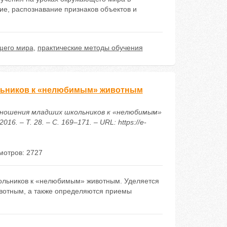
е, распознавание признаков объектов и
щего мира
,
практические методы обучения
ольников к «нелюбимым» животным
 отношения младших школьников к «нелюбимым»
 – Т. 28. – С. 169–171. – URL: https://e-
мотров: 2727
кольников к «нелюбимым» животным. Уделяется
вотным, а также определяются приемы