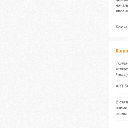
начал
явлен
Ключе
К пр
Толпа
животн
koncep
ART 5
В ста
внима
эколог