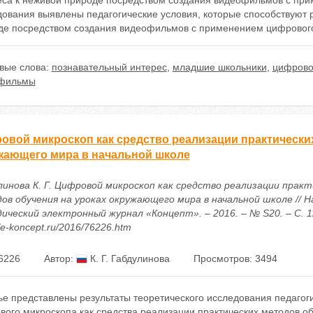
еса к неживой природе посредством создания видеофильмов с при
дования выявлены педагогические условия, которые способствуют 
де посредством создания видеофильмов с применением цифрового 
вые слова:
познавательный интерес
,
младшие школьники
,
цифрово
фильмы
овой микроскоп как средство реализации практических
жающего мира в начальной школе
линова К. Г. Цифровой микроскоп как средство реализации практ
ов обучения на уроках окружающего мира в начальной школе // Н
ический электронный журнал «Концепт». – 2016. – № S20. – С. 1
//e-koncept.ru/2016/76226.htm
6226
Автор:
К. Г. Габдулинова
Просмотров: 3494
тье представлены результаты теоретического исследования педаго
вого микроскопа как средства реализации практических методов о