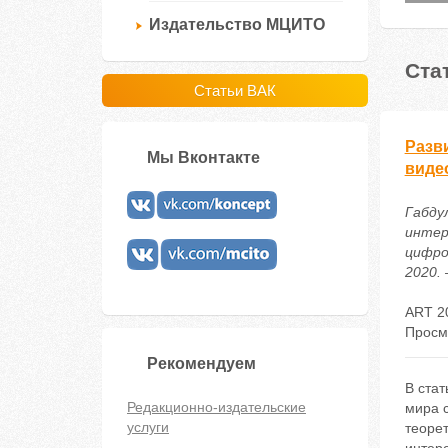
Издательство МЦИТО
Ста
Статьи ВАК
Разв
Мы Вконтакте
виде
Габдул
интер
цифро
2020. 
ART 2
Просм
Рекомендуем
В ста
Редакционно-издательские
мира с
услуги
теорет