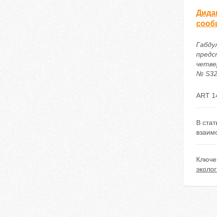
Дида
сооб
Габду
предс
четве
№ S32.
ART 1
В стат
взаимо
Ключе
эколо