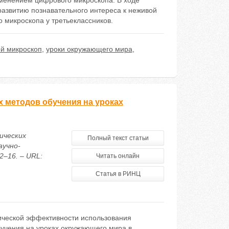
менением цифрового микроскопа. В ходе
развитию познавательного интереса к неживой
микроскопа у третьеклассников.
й микроскоп
,
уроки окружающего мира
,
 методов обучения на уроках
ических
Полный текст статьи
аучно-
2–16. – URL:
Читать онлайн
Статья в РИНЦ
гической эффективности использования
бучения на уроках окружающего мира в