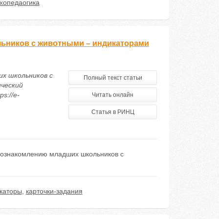
ихопедаогика
льников с животными – индикаторами
их школьников с
Полный текст статьи
ический
s://e-
Читать онлайн
Статья в РИНЦ
о ознакомлению младших школьников с
каторы
,
карточки-задания