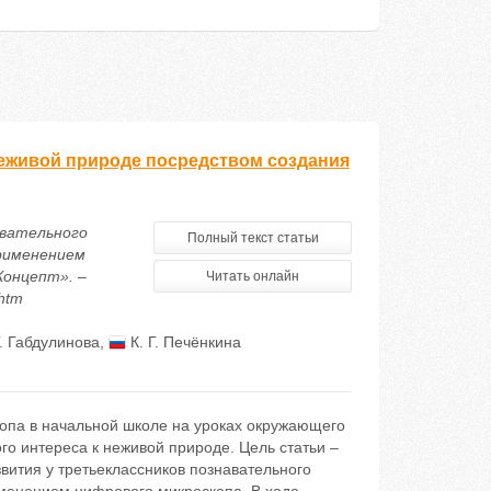
неживой природе посредством создания
навательного
Полный текст статьи
применением
Концепт». –
Читать онлайн
.htm
Г. Габдулинова
,
К. Г. Печёнкина
копа в начальной школе на уроках окружающего
го интереса к неживой природе. Цель статьи –
вития у третьеклассников познавательного