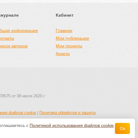
 журнале
Кабинет
бщая информация
Главная
онтакты
Мои публикации
писок авторов
Мои проекты
Анкета
78575 от 08 июля 2020 г
ания файлов cookie
|
Политика обработки и защиты
соглашаетесь с
Политикой использования файлов cookie
.
Ок
 авторства 4.0 Всемирная
.