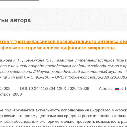
тьи автора
итие у третьеклассников познавательного интереса к 
офильмов с применением цифрового микроскопа
инова К. Г. , Печёнкина К. Г. Развитие у третьеклассников поз
еса к неживой природе посредством создания видеофильмов с 
вого микроскопа // Научно-методический электронный журнал «
– № 3 (март). – С. 92–100. – URL: https://e-koncept.ru/2020/202008
02008
DOI 10.24411/2304-120X-2020-12008
Авторы:
К. 
отров: 2809
тье подчеркивается актуальность использования цифрового микрос
о всеми его преимуществами как средства развития познавательно
ически обосновать и экспериментально проверить возможность раз