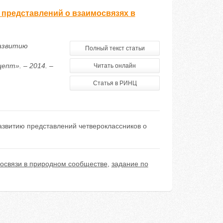
 представлений о взаимосвязях в
развитию
Полный текст статьи
епт». – 2014. –
Читать онлайн
Статья в РИНЦ
развитию представлений четвероклассников о
освязи в природном сообществе
,
задание по