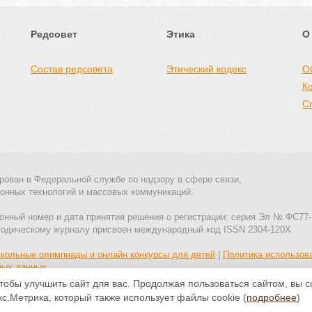
Редсовет
Этика
О
Состав редсовета
Этический кодекс
О
К
С
рован в Федеральной службе по надзору в сфере связи,
онных технологий и массовых коммуникаций.
онный номер и дата принятия решения о регистрации: серия Эл № ФС77-
тодическому журналу присвоен международный код ISSN 2304-120X
кольные олимпиады и онлайн конкурсы для детей
|
Политика использов
ных данных
тобы улучшить сайт для вас. Продолжая пользоваться сайтом, вы 
Все материалы доступны по
лицензии Creative Commons С указанием
с.Метрика, который также использует файлы cookie (
подробнее
)