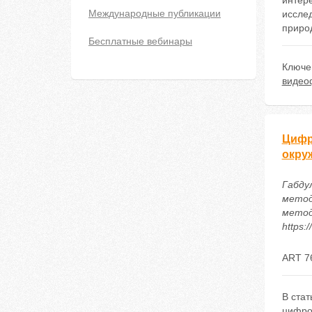
интер
Международные публикации
иссле
приро
Бесплатные вебинары
Ключе
видео
Цифр
окру
Габду
метод
метод
https:
ART 7
В ста
цифро