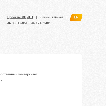
Проекты МЦИТО
|
Личный кабинет
|
EN
85817404
17163481
рственный университет»
ль