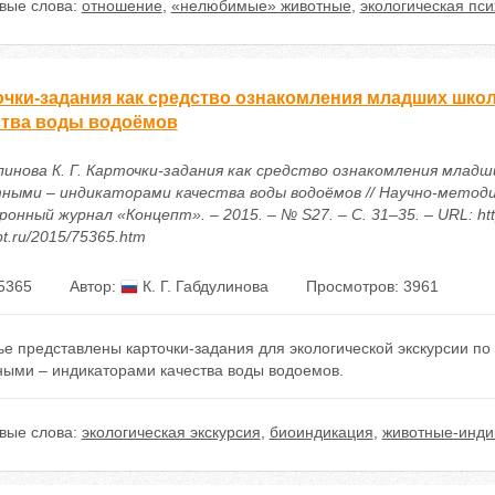
вые слова:
отношение
,
«нелюбимые» животные
,
экологическая пс
очки-задания как средство ознакомления младших шко
ства воды водоёмов
линова К. Г. Карточки-задания как средство ознакомления младш
ными – индикаторами качества воды водоёмов // Научно-метод
онный журнал «Концепт». – 2015. – № S27. – С. 31–35. – URL: http
t.ru/2015/75365.htm
5365
Автор:
К. Г. Габдулинова
Просмотров: 3961
ье представлены карточки-задания для экологической экскурсии п
ными – индикаторами качества воды водоемов.
вые слова:
экологическая экскурсия
,
биоиндикация
,
животные-инди