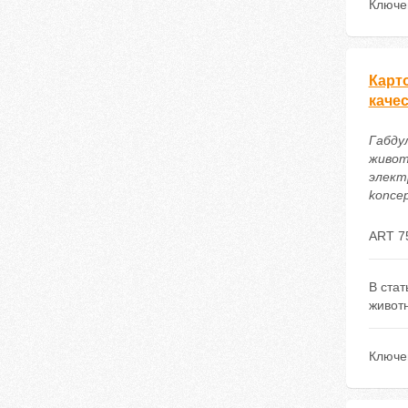
Ключе
Карт
каче
Габду
живот
электр
koncep
ART 7
В стат
живот
Ключе