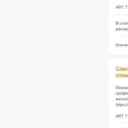
ART 7
В стат
рассм
Ключе
Сове
спец
Евграф
профе
методи
https:
ART 7