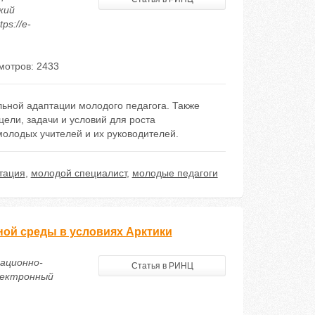
кий
ps://e-
мотров: 2433
ьной адаптации молодого педагога. Также
ели, задачи и условий для роста
олодых учителей и их руководителей.
тация
,
молодой специалист
,
молодые педагоги
ой среды в условиях Арктики
мационно-
Статья в РИНЦ
лектронный