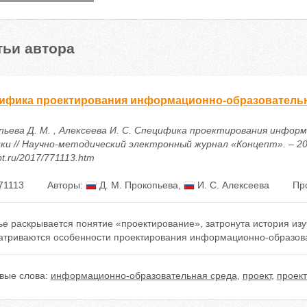
тьи автора
ифика проектирования информационно-образовательн
пьева Д. М. , Алексеева И. С. Специфика проектирования инфор
и // Научно-методический электронный журнал «Концепт». – 2017. 
t.ru/2017/771113.htm
71113
Авторы:
Д. М. Прокопьева
,
И. С. Алексеева
Пр
ье раскрывается понятие «проектирование», затронута история из
атриваются особенности проектирования информационно-образоват
вые слова:
информационно-образовательная среда
,
проект
,
проек