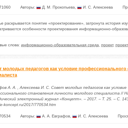
71060
Авторы:
Д. М. Прокопьева
,
И. С. Алексеева
Пр
ье раскрывается понятие «проектирование», затронута история из
атриваются особенности проектирования информационно-образоват
вые слова:
информационно-образовательная среда
,
проект
,
проек
т молодых педагогов как условие профессионального
иалиста
ов А. А. , Алексеева И. С. Совет молодых педагогов как условие
ссионального становления личности молодого специалиста // Н
ческий электронный журнал «Концепт». – 2017. – Т. 25. – С. 143
//e-koncept.ru/2017/770534.htm
70534
Авторы:
А. А. Евграфов
,
И. С. Алексеева
Прос