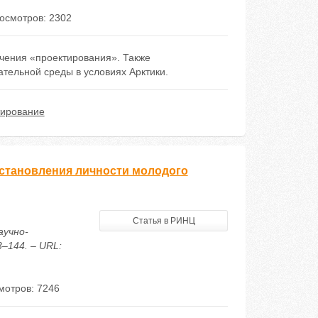
осмотров: 2302
учения «проектирования». Также
ельной среды в условиях Арктики.
тирование
 становления личности молодого
Статья в РИНЦ
аучно-
–144. – URL:
мотров: 7246