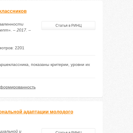
классников
равленности
Статья в РИНЦ
пт». – 2017. –
отров: 2201
ршеклассника, показаны критерии, уровни их
сформированность
иональной адаптации молодого
циальной и
Статья в РИНЦ