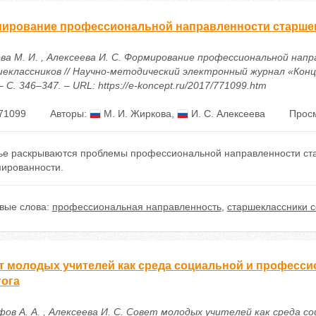
ирование профессиональной направленности старше
ва М. И. , Алексеева И. С. Формирование профессиональной нап
еклассников // Научно-методический электронный журнал «Конце
 – С. 346–347. – URL: https://e-koncept.ru/2017/771099.htm
71099
Авторы:
М. И. Жиркова
,
И. С. Алексеева
Просм
тье раскрываются проблемы профессиональной направленности ста
ированности.
вые слова:
профессиональная направленность
,
старшеклассники 
т молодых учителей как среда социальной и професс
гога
ов А. А. , Алексеева И. С. Совет молодых учителей как среда со