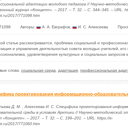
ссиональной адаптации молодого педагога // Научно-методичес
онный журнал «Концепт». – 2017. – Т. 32. – С. 344–345. – URL: htt
t.ru/2017/771098.htm
71098
Авторы:
А. А. Евграфов
,
И. С. Алексеева
Прос
ной статье рассматривается, проблема социальной и профессионал
зация и управление деятельностью совета молодых учителей, его ц
ссионализма, удовлетворения культурных и социальных запросов м
вые слова:
социальная среда
,
адаптация
,
профессиональная адап
ифика проектирования информационно-образовательн
пьева Д. М. , Алексеева И. С. Специфика проектирования инфор
овательной среды в условиях Арктики // Научно-методический э
 «Концепт». – 2017. – Т. 32. – С. 199–201. – URL: https://e-
t.ru/2017/771060.htm