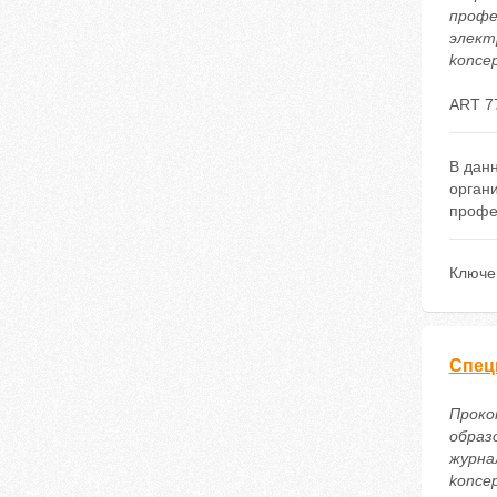
профе
электр
koncep
ART 7
В дан
органи
профе
Ключе
Спец
Проко
образ
журнал
koncep