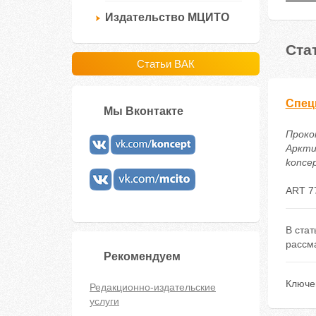
Издательство МЦИТО
Ста
Статьи ВАК
Спец
Мы Вконтакте
Проко
Арктик
koncep
ART 7
В стат
рассм
Рекомендуем
Ключе
Редакционно-издательские
услуги