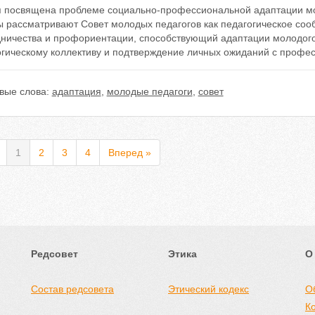
я посвящена проблеме социально-профессиональной адаптации м
ы рассматривают Совет молодых педагогов как педагогическое соо
дничества и профориентации, способствующий адаптации молодого
огическому коллективу и подтверждение личных ожиданий с профес
вые слова:
адаптация
,
молодые педагоги
,
совет
1
2
3
4
Вперед »
Редсовет
Этика
О
Состав редсовета
Этический кодекс
О
К