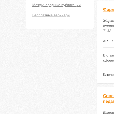
Международные публикации
Форм
Бесплатные вебинары
Жирко
старш
Т. 32.
ART 7
В ста
сформ
Ключе
Сове
педа
Евграф