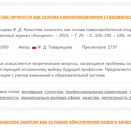
ства личности как основа самоопределения старшекла
ищева Ф. Д. Качества личности как основа самоопределения ста
онный журнал «Концепт». – 2015. – Т. 26. – С. 326–330. – URL: htt
5350
Автор:
Ф. Д. Товарищева
Просмотров: 2737
тье осмысляются теоретические вопросы, касающиеся проблемы са
бствующей осознанному выбору будущей профессии. Предлагаютс
тации с учетом изменений в образовательной системе.
вые слова:
мотивация
,
структура
,
профессиональная ориентация
,
вленность
,
эмоционально-волевая сфера
,
качества
,
деятельность 
нарское занятие как условие обеспечения нового качес