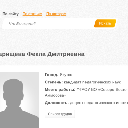
По сайту
По статьям
По авторам
Искать
арищева Фекла Дмитриевна
Город:
Якутск
Степень:
кандидат педагогических наук
Место работы:
ФГАОУ ВО «Северо-Восточ
Аммосова»
Должность:
доцент педагогического инсти
Список трудов