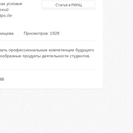
как условие
Статья в РИНЦ
ский
ps://e-
рищева
Просмотров: 1928
овать профессиональные компетенции будущего
ообразные продукты деятельности студентов,
ар