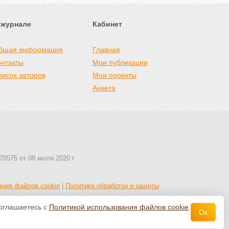
 журнале
Кабинет
бщая информация
Главная
онтакты
Мои публикации
писок авторов
Мои проекты
Анкета
78575 от 08 июля 2020 г
ания файлов cookie
|
Политика обработки и защиты
соглашаетесь с
Политикой использования файлов cookie
.
Ок
 авторства 4.0 Всемирная
.