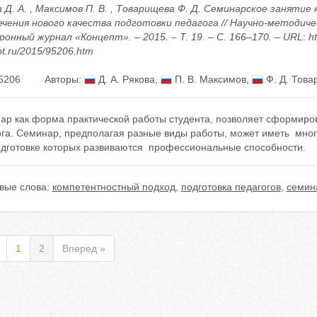
 Д. А. , Максимов П. В. , Товарищева Ф. Д. Семинарское занятие 
ечения нового качества подготовки педагога // Научно-методиче
онный журнал «Концепт». – 2015. – Т. 19. – С. 166–170. – URL: htt
t.ru/2015/95206.htm
5206
Авторы:
Д. А. Рякова
,
П. В. Максимов
,
Ф. Д. Това
ар как форма практической работы студента, позволяет сформир
ога. Семинар, предполагая разные виды работы, может иметь мног
одготовке которых развиваются профессиональные способности.
вые слова:
компетентностный подход
,
подготовка педагогов
,
семин
1
2
Вперед »