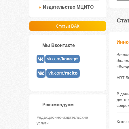
Издательство МЦИТО
Ста
Статьи ВАК
Инно
Мы Вконтакте
Атлас
феном
«Конце
ART 5
В дан
деяте
Рекомендуем
совре
Редакционно-издательские
Ключе
услуги