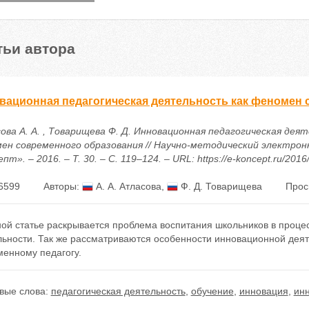
тьи автора
вационная педагогическая деятельность как феномен
ова А. А. , Товарищева Ф. Д. Инновационная педагогическая дея
ен современного образования // Научно-методический электрон
пт». – 2016. – Т. 30. – С. 119–124. – URL: https://e-koncept.ru/201
6599
Авторы:
А. А. Атласова
,
Ф. Д. Товарищева
Прос
ной статье раскрывается проблема воспитания школьников в проце
льности. Так же рассматриваются особенности инновационной деят
менному педагогу.
вые слова:
педагогическая деятельность
,
обучение
,
инновация
,
инн