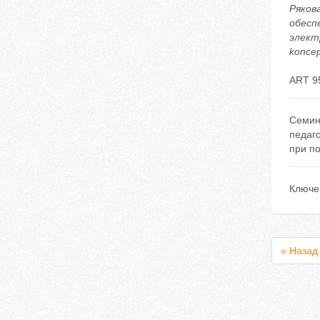
Рякова
обесп
электр
koncep
ART 9
Семин
педаг
при п
Ключе
« Назад