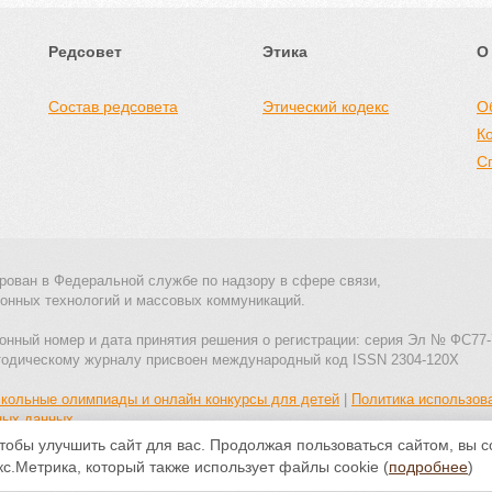
Редсовет
Этика
О
Состав редсовета
Этический кодекс
О
К
С
рован в Федеральной службе по надзору в сфере связи,
онных технологий и массовых коммуникаций.
онный номер и дата принятия решения о регистрации: серия Эл № ФС77-
тодическому журналу присвоен международный код ISSN 2304-120X
кольные олимпиады и онлайн конкурсы для детей
|
Политика использов
ных данных
тобы улучшить сайт для вас. Продолжая пользоваться сайтом, вы 
Все материалы доступны по
лицензии Creative Commons С указанием
с.Метрика, который также использует файлы cookie (
подробнее
)