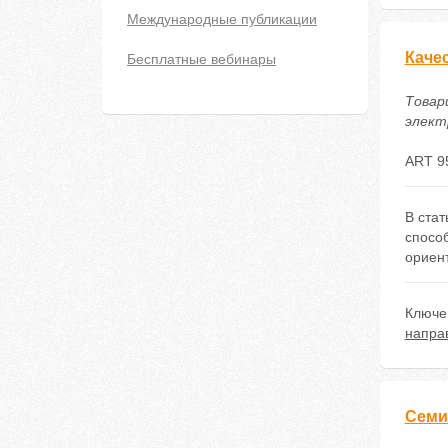
Международные публикации
Каче
Бесплатные вебинары
Товар
электр
ART 9
В ста
спосо
ориен
Ключе
напра
Семи