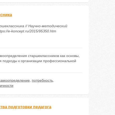
ссника
ршеклассника // Научно-методический
ps://e-koncept.ru/2015/95350.htm
моопределения старшеклассников как основы,
я подходы к организации профессиональной
самоопределение
,
потребность
,
личности
тва подготовки педагога