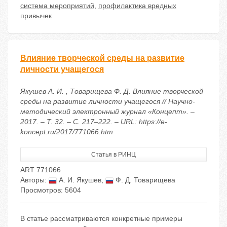
система мероприятий
,
профилактика вредных
привычек
Влияние творческой среды на развитие
личности учащегося
Якушев А. И. , Товарищева Ф. Д. Влияние творческой
среды на развитие личности учащегося // Научно-
методический электронный журнал «Концепт». –
2017. – Т. 32. – С. 217–222. – URL: https://e-
koncept.ru/2017/771066.htm
Статья в РИНЦ
ART 771066
Авторы:
А. И. Якушев
,
Ф. Д. Товарищева
Просмотров: 5604
В статье рассматриваются конкретные примеры