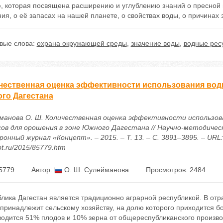
ю, которая посвящена расширению и углублению знаний о пресной
ия, о её запасах на нашей планете, о свойствах воды, о причинах 
вые слова:
охрана окружающей среды
,
значение воды
,
водные рес
чественная оценка эффективности использования вод
го Дагестана
манова О. Ш. Количественная оценка эффективности использов
сов для орошения в зоне Южного Дагестана // Научно-методичес
онный журнал «Концепт». – 2015. – Т. 13. – С. 3891–3895. – URL: h
t.ru/2015/85779.htm
5779
Автор:
О. Ш. Сулейманова
Просмотров: 2484
блика Дагестан является традиционно аграрной республикой. В от
принадлежит сельскому хозяйству, на долю которого приходится б
водится 51% плодов и 10% зерна от общереспубликанского произво