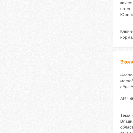
качес
потен
Южног
Ключе
норма
Экол
Иванов
методи
https:
ART 4
Тема 
Влади
област