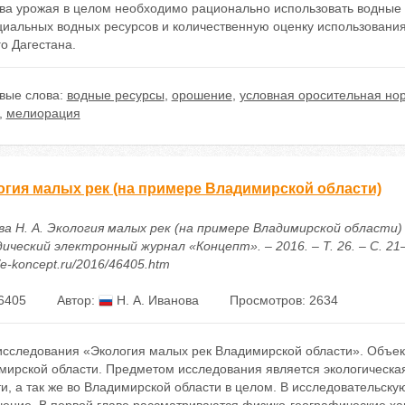
тва урожая в целом необходимо рационально использовать водные 
циальных водных ресурсов и количественную оценку использовани
о Дагестана.
вые слова:
водные ресурсы
,
орошение
,
условная оросительная но
,
мелиорация
огия малых рек (на примере Владимирской области)
а Н. А. Экология малых рек (на примере Владимирской области) 
ческий электронный журнал «Концепт». – 2016. – Т. 26. – С. 21–
//e-koncept.ru/2016/46405.htm
6405
Автор:
Н. А. Иванова
Просмотров: 2634
исследования «Экология малых рек Владимирской области». Объек
мирской области. Предметом исследования является экологическа
и, а так же во Владимирской области в целом. В исследовательску