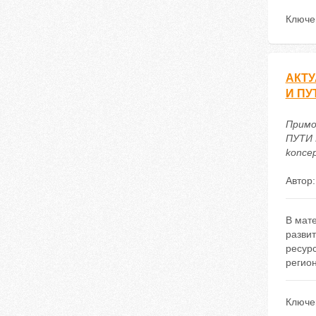
Ключе
АКТУ
И ПУ
Прим
ПУТИ 
koncep
Автор
В мат
разви
ресур
регио
Ключе