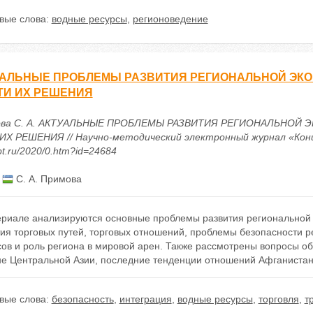
вые слова:
водные ресурсы
,
регионоведение
АЛЬНЫЕ ПРОБЛЕМЫ РАЗВИТИЯ РЕГИОНАЛЬНОЙ ЭКО
ТИ ИХ РЕШЕНИЯ
ова С. А. АКТУАЛЬНЫЕ ПРОБЛЕМЫ РАЗВИТИЯ РЕГИОНАЛЬНОЙ 
ИХ РЕШЕНИЯ // Научно-методический электронный журнал «Концепт»
t.ru/2020/0.htm?id=24684
:
С. А. Примова
ериале анализируются основные проблемы развития региональной 
тия торговых путей, торговых отношений, проблемы безопасности 
сов и роль региона в мировой арен. Также рассмотрены вопросы о
не Центральной Азии, последние тенденции отношений Афганистан
вые слова:
безопасность
,
интеграция
,
водные ресурсы
,
торговля
,
т