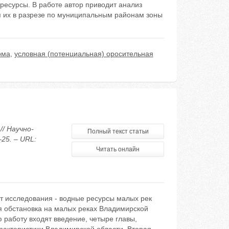
ресурсы. В работе автор приводит анализ
я их в разрезе по муниципальным районам зоны
рма
,
условная (потенциальная) оросительная
// Научно-
Полный текст статьи
25. – URL:
Читать онлайн
т исследования - водные ресурсы малых рек
я обстановка на малых реках Владимирской
ю работу входят введение, четыре главы,