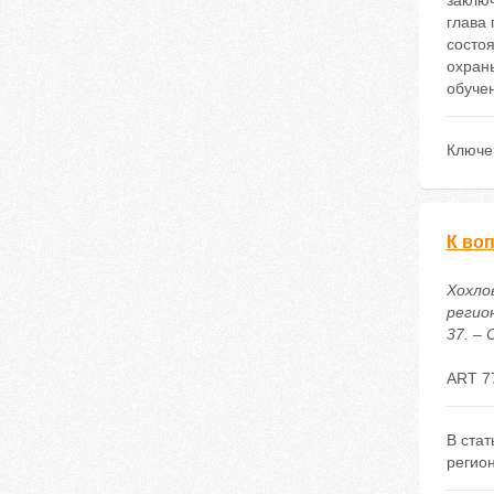
заклю
глава
состоя
охран
обуче
Ключе
К во
Хохлов
регио
37. – 
ART 7
В стат
регио