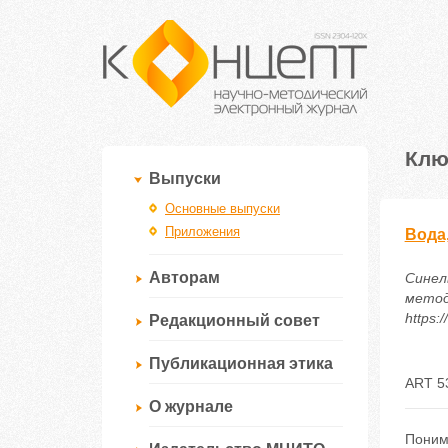
Клю
Выпуски
Основные выпуски
Приложения
Вода,
Авторам
Синель
методи
https:
Редакционный совет
Публикационная этика
ART 5
О журнале
Поним