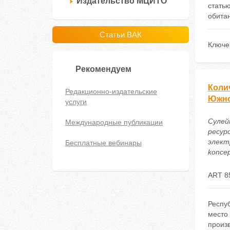
Издательство МЦИТО
стать
обитан
Статьи ВАК
Ключе
Рекомендуем
Коли
Редакционно-издательские
Южно
услуги
Сулей
Международные публикации
ресур
электр
Бесплатные вебинары
koncep
ART 8
Респу
место 
произ