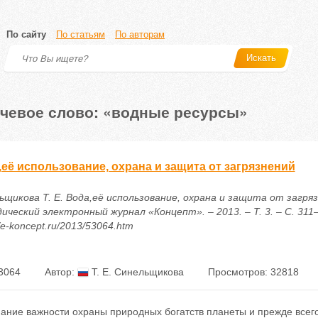
По сайту
По статьям
По авторам
Искать
чевое слово: «водные ресурсы»
её использование, охрана и защита от загрязнений
щикова Т. Е. Вода,её использование, охрана и защита от загряз
ческий электронный журнал «Концепт». – 2013. – Т. 3. – С. 311–
//e-koncept.ru/2013/53064.htm
3064
Автор:
Т. Е. Синельщикова
Просмотров: 32818
ание важности охраны природных богатств планеты и прежде всего