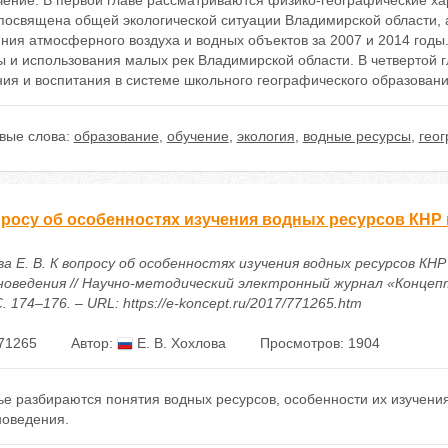
чение. В первой главе рассматриваются физико-географические ха
 посвящена общей экологической ситуации Владимирской области, 
ния атмосферного воздуха и водных объектов за 2007 и 2014 годы
ы и использования малых рек Владимирской области. В четвертой 
ния и воспитания в системе школьного географического образован
вые слова:
образование
,
обучение
,
экология
,
водные ресурсы
,
гео
просу об особенностях изучения водных ресурсов КНР
а Е. В. К вопросу об особенностях изучения водных ресурсов КНР
новедения // Научно-методический электронный журнал «Концепт»
С. 174–176. – URL: https://e-koncept.ru/2017/771265.htm
71265
Автор:
Е. В. Хохлова
Просмотров: 1904
ье разбираются понятия водных ресурсов, особенности их изучени
новедения.