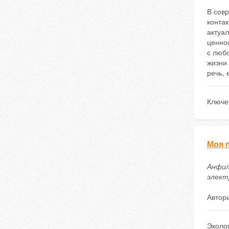
В сов
контак
актуа
ценнос
с любо
жизни 
речь, 
Ключе
Моя 
Анфила
электр
Автор
Эколо