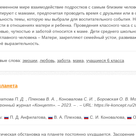
ременном мире взаимодействие подростков с самым близким челов
тируют с мамами, предпочитая проводить время с друзьями или в 
льность темы, которую мы выбрали для воспитательного события. 
ти в отношениях матери и ребенка. Проведения классного часа с 
вью, чуткостью и заботой относится к маме. Дети среднего школь
главного человека – Матери, закрепляют семейный устои, развива
её выразительность.
вые слова:
эмоции
,
любовь
,
забота
,
мама
,
учащиеся 6 класса
планета
това П. Д. , Плехова В. А. , Коновалова С. И. , Боровская О. В.
онный журнал «Концепт». – 2023. – . – URL: https://e-koncept.ru/
ы:
П. Д. Анфилатова
,
В. А. Плехова
,
С. И. Коновалова
,
О
гическая обстановка на планете постоянно ухудшается. Засорение