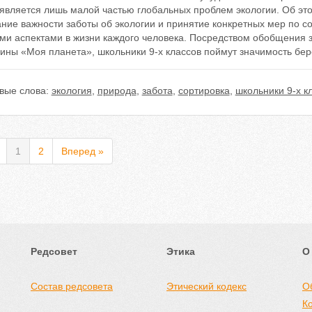
является лишь малой частью глобальных проблем экологии. Об это
ание важности заботы об экологии и принятие конкретных мер по
ми аспектами в жизни каждого человека. Посредством обобщения з
ины «Моя планета», школьники 9-х классов поймут значимость бе
вые слова:
экология
,
природа
,
забота
,
сортировка
,
школьники 9-х к
1
2
Вперед »
Редсовет
Этика
О
Состав редсовета
Этический кодекс
О
К