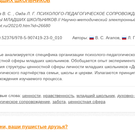
ДШИХ ШКОЛЬНИКОВ
в В. С. , Овда Л. Г. ПСИХОЛОГО-ПЕДАГОГИЧЕСКОЕ СОПРОВО
 МЛАДШИХ ШКОЛЬНИКОВ // Научно-методический электронный журн
t.ru/2021/0.htm?id=26680
0.52376/978-5-907419-23-0_010
Авторы:
В. С. Агапов
,
Л. Г
ье анализируется специфика организации психолого-педагогическо
стной сферы младших школьников. Обобщается опыт эксперимент
тия структуры ценностной сферы личности младших школьников «Д
гического партнёрства семьи, школы и церкви. Излагаются принци
вождения изучаемого процесса.
вые слова:
ценности
,
нравственность
,
младший школьник
,
духовно-
огическое сопровождение
,
забота
,
ценностная сфера
они, ваши пушистые друзья?