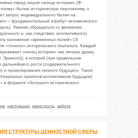
овека перед лицом «конца истории» (Ф.
тному» бытию историческую перспективу, к
яет запрос индивидуального бытия на
его – фундаментальный атрибут человеческого
серль). Умение обращаться со временем
ального и, как следствие, коллективного)
илу наложения «временных полей» (Э.
я «точного» исторического гештальта. Каждый
ереживает «конец истории» как личную драму
 Эриксон)), в которой (при правильном
 дальнейшего роста (содержательного
 и проектирования личного будущего. Такое
/локальных проектов коллективном будущем)
и» в формате «большого исторического
ое
,
настоящее
,
взрослость
,
забота
ИЯ СТРУКТУРЫ ЦЕННОСТНОЙ СФЕРЫ