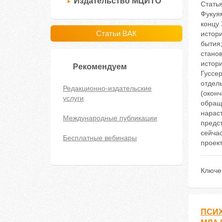
Издательство МЦИТО
Стать
Фукуя
концу 
Статьи ВАК
истор
бытия
станов
истор
Рекомендуем
Гуссер
отдел
Редакционно-издательские
(оконч
услуги
обращ
нарас
Международные публикации
предс
сейча
Бесплатные вебинары
проект
Ключе
ПСИ