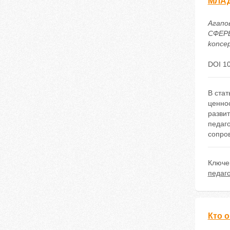
МЛА
Агапо
СФЕРЫ
koncep
DOI 1
В стат
ценно
разви
педаго
сопро
Ключе
педаг
Кто 