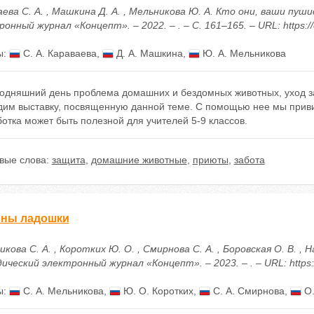
ева С. А. , Машкина Д. А. , Мельникова Ю. А. Кто они, ваши пуш
онный журнал «Концепт». – 2022. – . – С. 161–165. – URL: https:/
ы:
С. А. Караваева
,
Д. А. Машкина
,
Ю. А. Мельникова
годняшний день проблема домашних и бездомных животных, уход за
дим выставку, посвященную данной теме. С помощью нее мы приви
отка может быть полезной для учителей 5-9 классов.
вые слова:
защита
,
домашние животные
,
приюты
,
забота
ны ладошки
кова С. А. , Коротких Ю. О. , Смирнова С. А. , Боровская О. В. ,
ческий электронный журнал «Концепт». – 2023. – . – URL: https:/
ы:
С. А. Мельникова
,
Ю. О. Коротких
,
С. А. Смирнова
,
О.