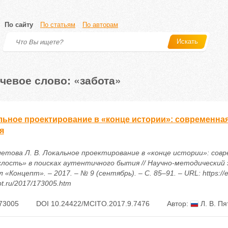
По сайту
По статьям
По авторам
Искать
чевое слово: «забота»
льное проектирование в «конце истории»: современная
я
етова Л. В. Локальное проектирование в «конце истории»: сов
слость» в поисках аутентичного бытия // Научно-методический
 «Концепт». – 2017. – № 9 (сентябрь). – С. 85–91. – URL: https://e
t.ru/2017/173005.htm
73005
DOI 10.24422/MCITO.2017.9.7476
Автор:
Л. В. Пя