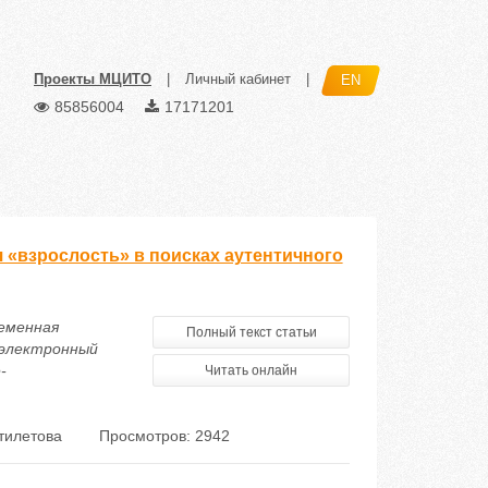
Проекты МЦИТО
|
Личный кабинет
|
EN
85856004
17171201
 «взрослость» в поисках аутентичного
ременная
Полный текст статьи
 электронный
-
Читать онлайн
тилетова
Просмотров: 2942