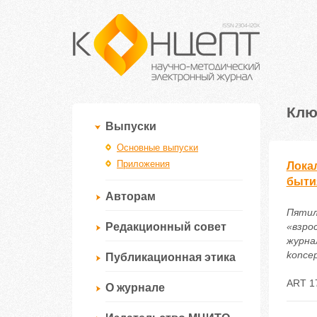
Клю
Выпуски
Основные выпуски
Приложения
Лока
быти
Авторам
Пятил
Редакционный совет
«взро
журнал
koncep
Публикационная этика
ART 1
О журнале