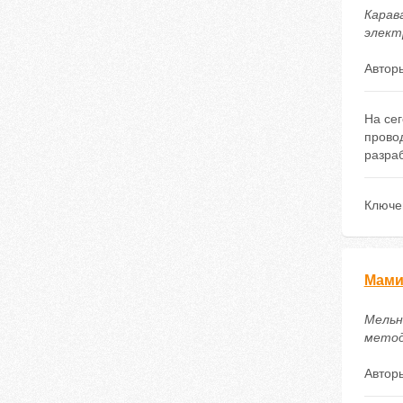
Карава
электр
Автор
На се
прово
разраб
Ключе
Мами
Мельни
методи
Автор