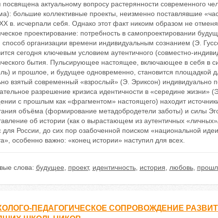
я посвящена актуальному вопросу растерянности современного чел
ма): большие коллективные проекты, неизменно поставлявшие «час
ХХ в. исчерпали себя. Однако этот факт никоим образом не отмен
ическое проектирование: потребность в самопроектировании будущ
; способ организации времени индивидуальным сознанием (Э. Гус
ится сегодня ключевым условием аутентичного (совместно-индивиду
ического бытия. Пульсирующее настоящее, включающее в себя в с
ль) и прошлое, и будущее одновременно, становится площадкой дл
ьно взятый современный «взрослый» (Э. Эриксон) индивидуально п
ательное разрешение кризиса идентичности в «середине жизни» (Э.
ении с прошлым как «фрагментом» настоящего) находит источники
тания объёма (формирование метадобродетели заботы) и силы Эго)
тавление об истории (как о вырастающем из аутентичных «личных»
с для России, до сих пор озабоченной поиском «национальной иде
а», особенно важно: «конец истории» наступил для всех.
вые слова:
будущее
,
проект
,
идентичность
,
история
,
любовь
,
прошл
ХОЛОГО-ПЕДАГОГИЧЕСКОЕ СОПРОВОЖДЕНИЕ РАЗВИТ