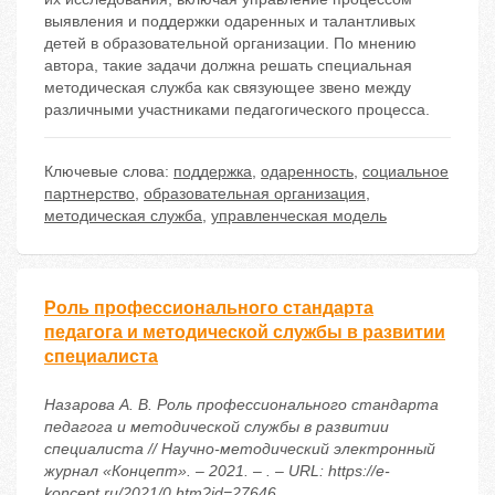
выявления и поддержки одаренных и талантливых
детей в образовательной организации. По мнению
автора, такие задачи должна решать специальная
методическая служба как связующее звено между
различными участниками педагогического процесса.
Ключевые слова:
поддержка
,
одаренность
,
социальное
партнерство
,
образовательная организация
,
методическая служба
,
управленческая модель
Роль профессионального стандарта
педагога и методической службы в развитии
специалиста
Назарова А. В. Роль профессионального стандарта
педагога и методической службы в развитии
специалиста // Научно-методический электронный
журнал «Концепт». – 2021. – . – URL: https://e-
koncept.ru/2021/0.htm?id=27646