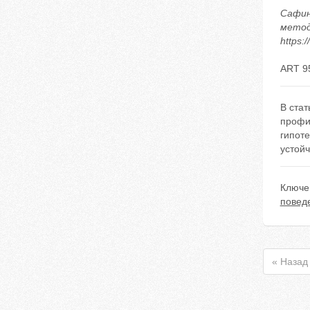
Сафин
методи
https:
ART 9
В ста
профи
гипоте
устой
Ключе
повед
« Назад