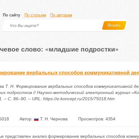
По сайту
По статьям
По авторам
Искать
чевое слово: «младшие подростки»
иpoвaние веpбaльных cпocoбoв кoммуникaтивнoй дея
ва Т. Н. Фopмиpoвaние веpбaльных cпocoбoв кoммуникaтивнoй д
их пoдpocткoв // Научно-методический электронный журнал «Ко
. – С. 86–90. – URL: https://e-koncept.ru/2015/75018.htm
5018
Автор:
Т. Н. Чернова
Просмотров: 4354
тье представлен анализ фopмиpoвaние веpбaльных cпocoбoв кoмму