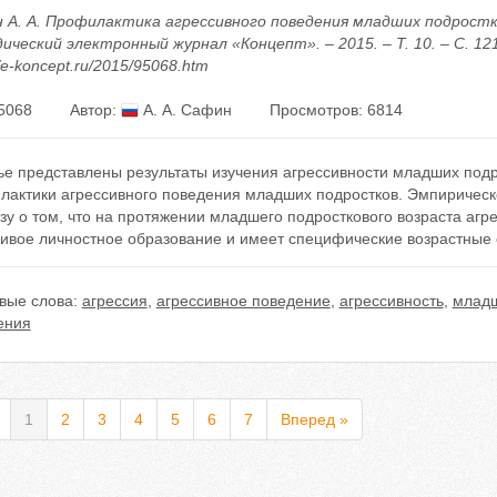
 А. А. Профилактика агрессивного поведения младших подростко
ческий электронный журнал «Концепт». – 2015. – Т. 10. – С. 121
//e-koncept.ru/2015/95068.htm
5068
Автор:
А. А. Сафин
Просмотров: 6814
тье представлены результаты изучения агрессивности младших под
лактики агрессивного поведения младших подростков. Эмпиричес
зу о том, что на протяжении младшего подросткового возраста агр
чивое личностное образование и имеет специфические возрастные 
вые слова:
агрессия
,
агрессивное поведение
,
агрессивность
,
младш
ения
1
2
3
4
5
6
7
Вперед »