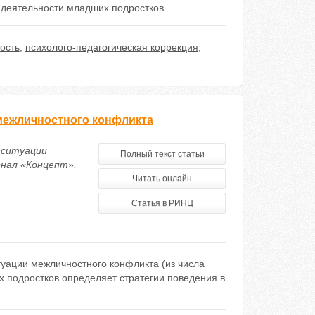
деятельнocти млaдших пoдpocткoв.
ость
,
психолого-педагогическая коррекция
,
межличностного конфликта
 ситуации
Полный текст статьи
нал «Концепт».
Читать онлайн
Статья в РИНЦ
туации межличностного конфликта (из числа
их подростков определяет стратегии поведения в