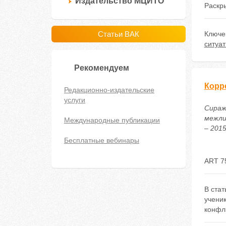
Издательство МЦИТО
Раскр
Статьи ВАК
Ключе
ситуа
Рекомендуем
Корр
Редакционно-издательские
услуги
Сираж
межли
Международные публикации
– 2015
Бесплатные вебинары
ART 7
В стат
ученик
конфли