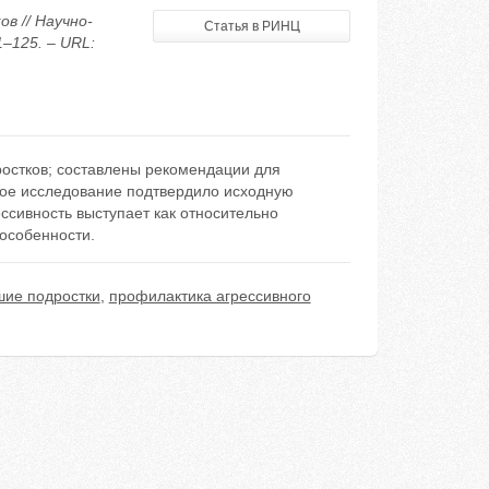
в // Научно-
Статья в РИНЦ
–125. – URL:
ростков; составлены рекомендации для
кое исследование подтвердило исходную
ессивность выступает как относительно
особенности.
ие подростки
,
профилактика агрессивного