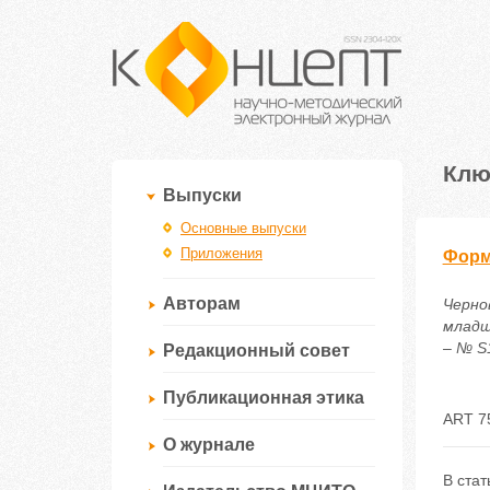
Клю
Выпуски
Основные выпуски
Приложения
Фopм
Авторам
Черно
млaдш
– № S1
Редакционный совет
Публикационная этика
ART 7
О журнале
В ста