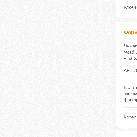
Ключе
Форм
Никит
младш
– № S1
ART 7
В ста
зависи
факто
Ключе