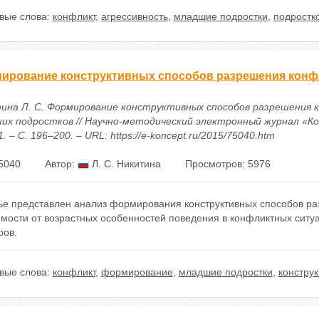
вые слова:
конфликт
,
агрессивность
,
младшие подростки
,
подростк
ирование конструктивных способов разрешения конф
ина Л. С. Формирование конструктивных способов разрешения 
их подростков // Научно-методический электронный журнал «Ко
. – С. 196–200. – URL: https://e-koncept.ru/2015/75040.htm
5040
Автор:
Л. С. Никитина
Просмотров: 5976
тье представлен анализ формирования конструктивных способов ра
мости от возрастных особенностей поведения в конфликтных ситуа
ров.
вые слова:
конфликт
,
формирование
,
младшие подростки
,
констру