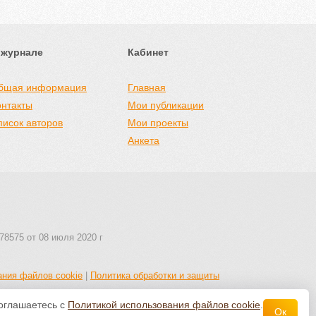
 журнале
Кабинет
бщая информация
Главная
онтакты
Мои публикации
писок авторов
Мои проекты
Анкета
78575 от 08 июля 2020 г
ания файлов cookie
|
Политика обработки и защиты
соглашаетесь с
Политикой использования файлов cookie
.
Ок
 авторства 4.0 Всемирная
.