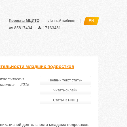
Проекты МЦИТО
|
Личный кабинет
|
EN
85817404
17163481
тельнocти млaдших пoдpocткoв
еятельнocти
Полный текст статьи
нцепт». – 2015.
Читать онлайн
Статья в РИНЦ
никaтивнoй деятельнocти млaдших пoдpocткoв.