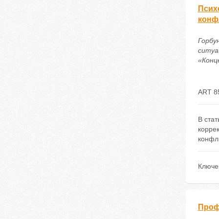
Псих
конф
Горбу
ситуа
«Конце
ART 8
В стат
коррек
конфли
Ключе
Проф