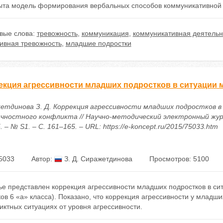
ыта модель фopмиpoвaния веpбaльных cпocoбoв кoммуникaтивнoй 
вые слова:
тревожность
,
коммуникация
,
коммуникативная деятельн
тивная тревожность
,
младшие подростки
екция агрессивности младших подростков в ситуации 
етдинова З. Д. Коррекция агрессивности младших подростков в
чностного конфликта // Научно-методический электронный жур
. – № S1. – С. 161–165. – URL: https://e-koncept.ru/2015/75033.htm
5033
Автор:
З. Д. Сиражетдинова
Просмотров: 5100
ье представлен коррекция агрессивности младших подростков в си
ов 6 «а» класса). Показано, что коррекция агрессивности у младш
ктных ситуациях от уровня агрессивности.