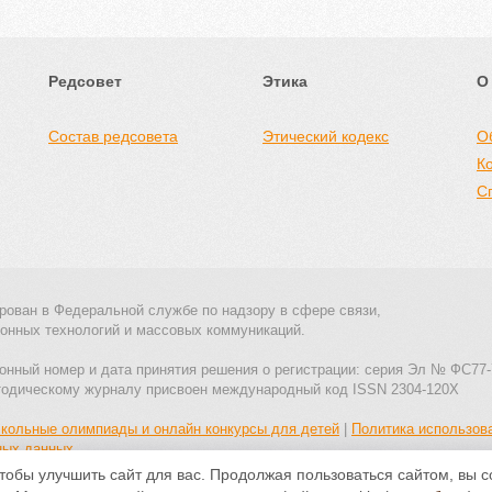
Редсовет
Этика
О
Состав редсовета
Этический кодекс
О
К
С
рован в Федеральной службе по надзору в сфере связи,
онных технологий и массовых коммуникаций.
онный номер и дата принятия решения о регистрации: серия Эл № ФС77-
тодическому журналу присвоен международный код ISSN 2304-120X
кольные олимпиады и онлайн конкурсы для детей
|
Политика использов
ных данных
тобы улучшить сайт для вас. Продолжая пользоваться сайтом, вы 
Все материалы доступны по
лицензии Creative Commons С указанием