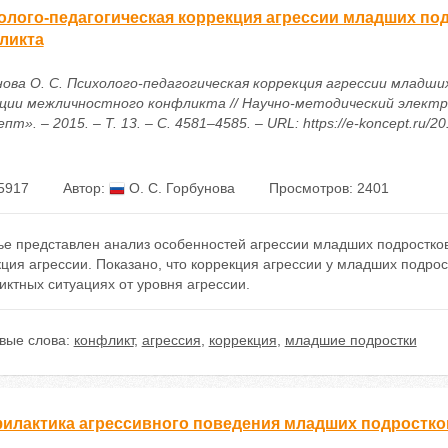
олого-педагогическая коррекция агрессии младших по
ликта
нова О. С. Психолого-педагогическая коррекция агрессии младши
ции межличностного конфликта // Научно-методический элект
пт». – 2015. – Т. 13. – С. 4581–4585. – URL: https://e-koncept.ru/2
5917
Автор:
О. С. Горбунова
Просмотров: 2401
ье представлен анализ особенностей агрессии младших подростков
ция агрессии. Показано, что коррекция агрессии у младших подрос
ктных ситуациях от уровня агрессии.
вые слова:
конфликт
,
агрессия
,
коррекция
,
младшие подростки
илактика агрессивного поведения младших подростко