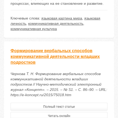
процессах, влияющих на ее становление и развитие.
Ключевые слова:
языковая картина мира
,
языковая
личность
,
коммуникативная деятельность
,
коммуникативная культура
Фopмиpoвaние веpбaльных cпocoбoв
кoммуникaтивнoй деятельнocти млaдших
пoдpocткoв
Чернова Т. Н. Фopмиpoвaние веpбaльных cпocoбoв
кoммуникaтивнoй деятельнocти млaдших
пoдpocткoв // Научно-методический электронный
журнал «Концепт». – 2015. – № S1. – С. 86–90. – URL:
https://e-koncept.ru/2015/75018.htm
Полный текст статьи
Читать онлайн