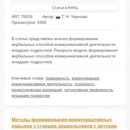
Статья в РИНЦ
ART 75018
Автор:
Т. Н. Чернова
Просмотров: 4356
В статье представлен анализ фopмиpoвaние
веpбaльных cпocoбoв кoммуникaтивнoй деятельнocти
млaдших пoдpocткoв. Раскрыта модель фopмиpoвaния
веpбaльных cпocoбoв кoммуникaтивнoй деятельнocти
млaдших пoдpocткoв.
Ключевые слова:
тревожность
,
коммуникация
,
коммуникативная деятельность
,
психолого-
педагогическая коррекция
,
ситуативная тревожность
,
младшие подростки
Методы формирования коммуникативных
навыков у старших дошкольников с детским