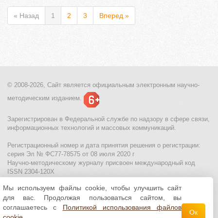
« Назад
1
2
3
Вперед »
© 2008-2026, Сайт является
официальным электронным
научно-
методическим изданием.
Зарегистрирован в Федеральной службе по надзору в сфере связи,
информационных технологий и массовых коммуникаций.
Регистрационный номер и дата принятия решения о регистрации:
серия Эл № ФС77-78575 от 08 июля 2020 г
Научно-методическому журналу присвоен международный код
ISSN 2304-120X
Мы используем файлы cookie, чтобы улучшить сайт
МЦИТО
|
Школьные олимпиады и онлайн конкурсы для детей
|
для вас. Продолжая пользоваться сайтом, вы
Политика использования файлов cookie
|
Политика обработки и
защиты персональных данных
соглашаетесь с
Политикой использования файлов
Ок
cookie
.