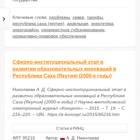
Ключевые слова:
проблемы
,
север
,
тарифы
,
республика саха (якутия)
,
дизельная
,
энергетика
,
энергорайон
,
перекрестное субсидирование
,
нормативно-правовое обеспечение
Сферно-институциональный этап в
развитии образовательных инноваций в
Республике Саха (Якутия) (2000-е годы)
Николаева А. Д. Сферно-институциональный этап в
развитии образовательных инноваций в Республике
Саха (Якутия) (2000-е годы) // Научно-методический
электронный журнал «Концепт». – 2015. – Т. 19. – С.
216–220. – URL: https://e-koncept.ru/2015/95216.htm
Статья в РИНЦ
ART 95216
Автор:
А. Д. Николаева