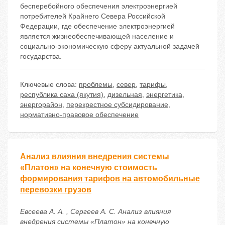
бесперебойного обеспечения электроэнергией
потребителей Крайнего Севера Российской
Федерации, где обеспечение электроэнергией
является жизнеобеспечивающей население и
социально-экономическую сферу актуальной задачей
государства.
Ключевые слова:
проблемы
,
север
,
тарифы
,
республика саха (якутия)
,
дизельная
,
энергетика
,
энергорайон
,
перекрестное субсидирование
,
нормативно-правовое обеспечение
Анализ влияния внедрения системы
«Платон» на конечную стоимость
формирования тарифов на автомобильные
перевозки грузов
Евсеева А. А. , Сергеев А. С. Анализ влияния
внедрения системы «Платон» на конечную