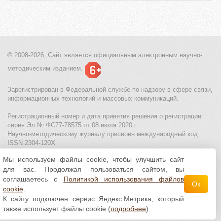
© 2008-2026, Сайт является
официальным электронным
научно-
методическим изданием.
Зарегистрирован в Федеральной службе по надзору в сфере связи,
информационных технологий и массовых коммуникаций.
Регистрационный номер и дата принятия решения о регистрации:
серия Эл № ФС77-78575 от 08 июля 2020 г
Научно-методическому журналу присвоен международный код
ISSN 2304-120X
Мы используем файлы cookie, чтобы улучшить сайт
МЦИТО
|
Школьные олимпиады и онлайн конкурсы для детей
|
для вас. Продолжая пользоваться сайтом, вы
Политика использования файлов cookie
|
Политика обработки и
защиты персональных данных
соглашаетесь с
Политикой использования файлов
Ок
cookie
.
Все материалы доступны по
лицензии Creative
К сайту подключен сервис Яндекс.Метрика, который
Commons С указанием авторства 4.0 Всемирная
.
также использует файлы cookie (
подробнее
)