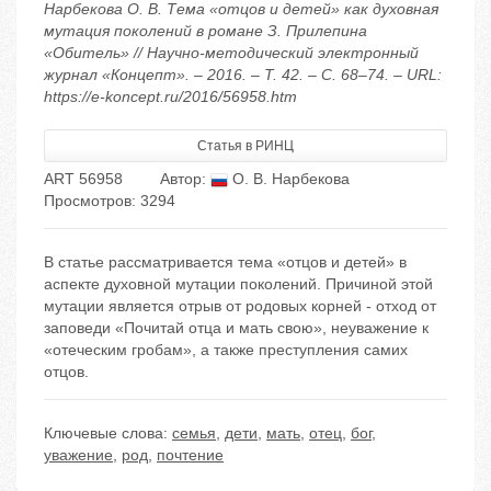
Нарбекова О. В. Тема «отцов и детей» как духовная
мутация поколений в романе З. Прилепина
«Обитель» // Научно-методический электронный
журнал «Концепт». – 2016. – Т. 42. – С. 68–74. – URL:
https://e-koncept.ru/2016/56958.htm
Статья в РИНЦ
ART 56958
Автор:
О. В. Нарбекова
Просмотров: 3294
В статье рассматривается тема «отцов и детей» в
аспекте духовной мутации поколений. Причиной этой
мутации является отрыв от родовых корней - отход от
заповеди «Почитай отца и мать свою», неуважение к
«отеческим гробам», а также преступления самих
отцов.
Ключевые слова:
семья
,
дети
,
мать
,
отец
,
бог
,
уважение
,
род
,
почтение