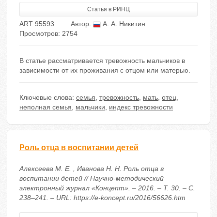
Статья в РИНЦ
ART 95593
Автор:
А. А. Никитин
Просмотров: 2754
В статье рассматривается тревожность мальчиков в
зависимости от их проживания с отцом или матерью.
Ключевые слова:
семья
,
тревожность
,
мать
,
отец
,
неполная семья
,
мальчики
,
индекс тревожности
Роль отца в воспитании детей
Алексеева М. Е. , Иванова Н. Н. Роль отца в
воспитании детей // Научно-методический
электронный журнал «Концепт». – 2016. – Т. 30. – С.
238–241. – URL: https://e-koncept.ru/2016/56626.htm