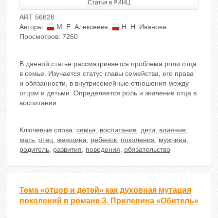
Статья в РИНЦ
ART 56626
Авторы:
М. Е. Алексеева
,
Н. Н. Иванова
Просмотров: 7260
В данной статье рассматривается проблема роли отца
в семье. Изучается статус главы семейства, его права
и обязанности, в внутрисемейные отношения между
отцом и детьми. Определяется роль и значение отца в
воспитании.
Ключевые слова:
семья
,
воспитание
,
дети
,
влияние
,
мать
,
отец
,
женщина
,
ребенок
,
поколения
,
мужчина
,
родитель
,
развития
,
поведения
,
обязательство
Тема «отцов и детей» как духовная мутация
поколений в романе З. Прилепина «Обитель»