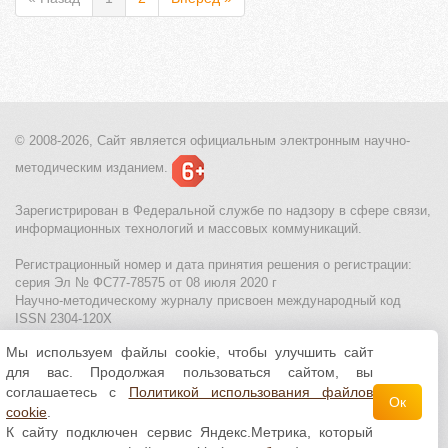
© 2008-2026, Сайт является
официальным электронным
научно-
методическим изданием.
Зарегистрирован в Федеральной службе по надзору в сфере связи,
информационных технологий и массовых коммуникаций.
Регистрационный номер и дата принятия решения о регистрации:
серия Эл № ФС77-78575 от 08 июля 2020 г
Научно-методическому журналу присвоен международный код
ISSN 2304-120X
Мы используем файлы cookie, чтобы улучшить сайт
МЦИТО
|
Школьные олимпиады и онлайн конкурсы для детей
|
для вас. Продолжая пользоваться сайтом, вы
Политика использования файлов cookie
|
Политика обработки и
защиты персональных данных
соглашаетесь с
Политикой использования файлов
Ок
cookie
.
Все материалы доступны по
лицензии Creative
К сайту подключен сервис Яндекс.Метрика, который
Commons С указанием авторства 4.0 Всемирная
.