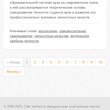
образовательной системе вуза на современном этапе,
в ней рассматриваются теоретические основы
саморазвития личности студента вуза и развитие его
профессионально значимых личностных качеств.
Ключевые слова:
воспитание
,
самовоспитание
,
саморазвитие
,
личностные качества
,
внутренняя
свобода личности
« Назад
1
2
3
4
5
6
7
8
9
10
Вперед »
© 2008-2026, Сайт является
официальным электронным
научно-