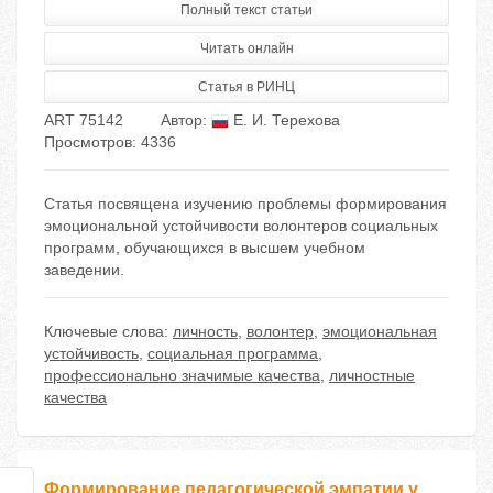
Полный текст статьи
Читать онлайн
Статья в РИНЦ
ART 75142
Автор:
Е. И. Терехова
Просмотров: 4336
Статья посвящена изучению проблемы формирования
эмоциональной устойчивости волонтеров социальных
программ, обучающихся в высшем учебном
заведении.
Ключевые слова:
личность
,
волонтер
,
эмоциональная
устойчивость
,
социальная программа
,
профессионально значимые качества
,
личностные
качества
Формирование педагогической эмпатии у