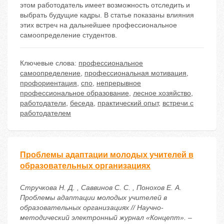
этом работодатель имеет возможность отследить и
выбрать будущие кадры. В статье показаны влияния
этих встреч на дальнейшее профессиональное
самоопределение студентов.
Ключевые слова:
профессиональное
самоопределение
,
профессиональная мотивация
,
профориентация
,
спо
,
непрерывное
профессиональное образование
,
лесное хозяйство
,
работодатели
,
беседа
,
практический опыт
,
встречи с
работодателем
Проблемы адаптации молодых учителей в
образовательных организациях
Стручкова Н. Д. , Саввинов С. С. , Понохов Е. А.
Проблемы адаптации молодых учителей в
образовательных организациях // Научно-
методический электронный журнал «Концепт». –