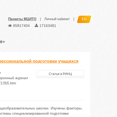
Проекты МЦИТО
|
Личный кабинет
|
EN
85817404
17163481
и»
фессиональной подготовки учащихся
я
Статья в РИНЦ
тронный журнал
771355.htm
бщеобразовательных школах. Изучены факторы,
стемы специализированной подготовки