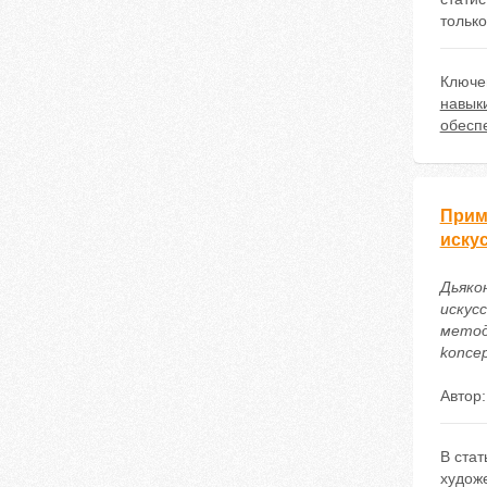
только
Ключе
навык
обесп
Прим
иску
Дьяко
искус
методи
koncep
Автор
В ста
худож