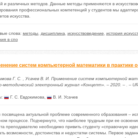
й и различных методов. Данные методы применяются в искусствовед
рования профессиональных компетенций у студентов мы адаптир
тов искусства.
вые слова:
методы
,
дисциплина
,
искусствоведение
,
история искусс
ия в спо
енение систем компьютерной математики в практике о
имова Г. С. , Усачев В. И. Применение систем компьютерной ма
-методический электронный журнал «Концепт». – 2020. – . – URL: 
ы:
Г. С. Евдокимова
,
В. И. Усачев
я посвящена актуальной проблеме современного образования – и
ном процессе. Подчеркнуто, что наиболее трудным при ее освоени
та преподавателю необходимо привить студенту «справочную иде
ть возможности, достоинства и недостатки системы. Первое задан