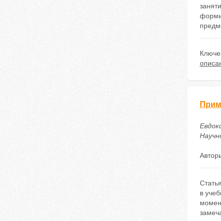
заняти
форми
предме
Ключе
описан
Прим
Евдок
Научно
Автор
Стать
в учеб
момен
замеча