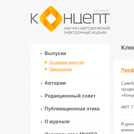
Клю
Выпуски
Основные выпуски
Приложения
Проф
Авторам
Саякб
профе
«Конце
Редакционный совет
ART 7
Публикационная этика
О журнале
В дан
влияю