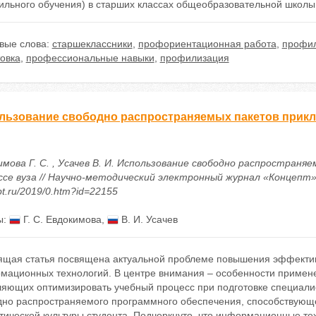
ильного обучения) в старших классах общеобразовательной школы
вые слова:
старшеклассники
,
профориентационная работа
,
профил
овка
,
профессиональные навыки
,
профилизация
льзование свободно распространяемых пакетов прикл
имова Г. С. , Усачев В. И. Использование свободно распростран
се вуза // Научно-методический электронный журнал «Концепт». – 2
t.ru/2019/0.htm?id=22155
ы:
Г. С. Евдокимова
,
В. И. Усачев
ящая статья посвящена актуальной проблеме повышения эффектив
мационных технологий. В центре внимания – особенности примен
ляющих оптимизировать учебный процесс при подготовке специали
дно распространяемого программного обеспечения, способствующ
тической культуры студента. Подчеркнуто, что информационные те