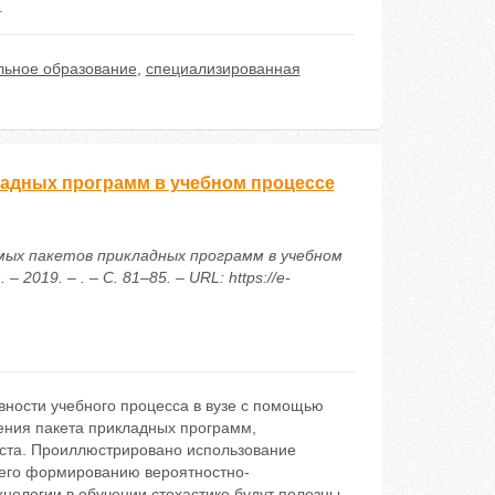
.
ьное образование
,
специализированная
адных программ в учебном процессе
яемых пакетов прикладных программ в учебном
019. – . – С. 81–85. – URL: https://e-
ности учебного процесса в вузе с помощью
ения пакета прикладных программ,
ста. Проиллюстрировано использование
его формированию вероятностно-
хнологии в обучении стохастике будут полезны