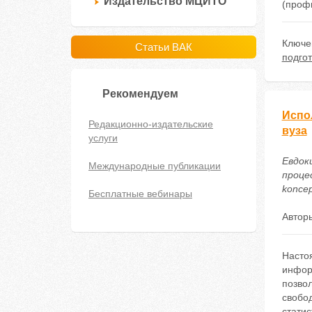
Издательство МЦИТО
(проф
Ключе
Статьи ВАК
подгот
Рекомендуем
Испо
Редакционно-издательские
вуза
услуги
Евдок
Международные публикации
процес
koncep
Бесплатные вебинары
Автор
Насто
инфор
позво
свобо
статис