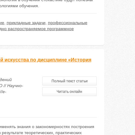
нологиями обучения.
ие
,
прикладные задачи
,
профессиональные
дно распространяемое программное
й искусства по дисциплине «История
едений
Полный текст статьи
 // Научно-
/e-
Читать онлайн
рименять знания о закономерностях построения
езультате теоретических, практических