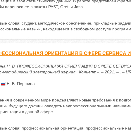
зация и ввод статистических данных. В работе представлен фрагм
ы переноса ее в пакеты PAST, Gretl и Jasp.
вые слова:
студент
,
методическое обеспечение
,
прикладные задач
ссиональные навыки
,
находящееся в свободном доступе програм
ФЕССИОНАЛЬНАЯ ОРИЕНТАЦИЯ В СФЕРЕ СЕРВИСА И
на Н. В. ПРОФЕССИОНАЛЬНАЯ ОРИЕНТАЦИЯ В СФЕРЕ СЕРВИС
-методический электронный журнал «Концепт». – 2021. – . – URL: 
:
Н. В. Першина
ения в современном мире предъявляют новые требования к подгото
ники будущего должны овладеть надпрофессиональными навыками. 
риентации в данной сфере.
вые слова:
профессиональная ориентация
,
профессиональные на