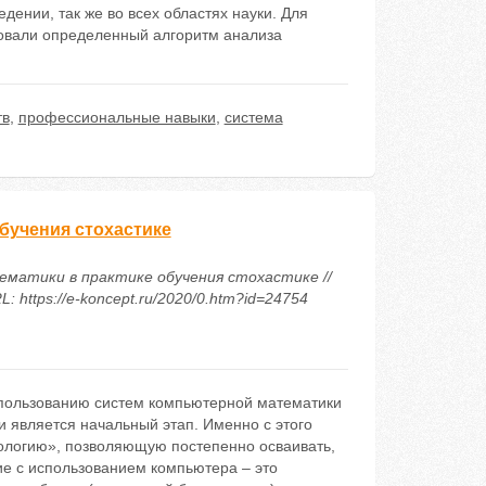
ении, так же во всех областях науки. Для
овали определенный алгоритм анализа
тв
,
профессиональные навыки
,
система
бучения стохастике
тематики в практике обучения стохастике //
https://e-koncept.ru/2020/0.htm?id=24754
спользованию систем компьютерной математики
и является начальный этап. Именно с этого
ологию», позволяющую постепенно осваивать,
ие с использованием компьютера – это