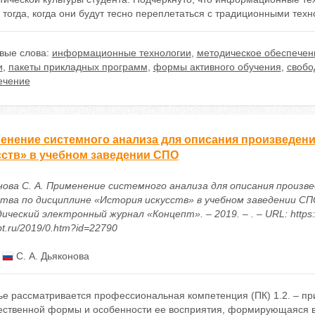
 тогда, когда они будут тесно переплетаться с традиционными тех
вые слова:
информационные технологии
,
методическое обеспечен
и
,
пакеты прикладных программ
,
формы активного обучения
,
свобо
ечение
енение системного анализа для описания произведени
сств» в учебном заведении СПО
нова С. А. Применение системного анализа для описания произв
ства по дисциплине «История искусств» в учебном заведении СПО
ческий электронный журнал «Концепт». – 2019. – . – URL: https:/
t.ru/2019/0.htm?id=22790
:
С. А. Дьяконова
тье рассматривается профессиональная компетенция (ПК) 1.2. – п
ественной формы и особенности ее восприятия, формирующаяся в р