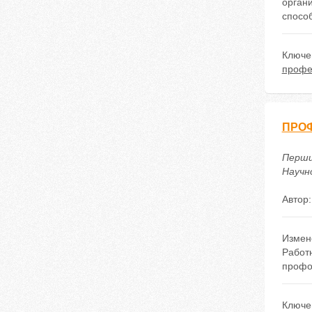
органи
способ
Ключе
профе
ПРО
Перши
Научно
Автор
Измен
Работ
профо
Ключе