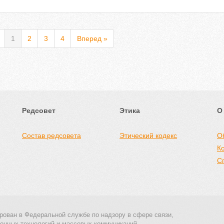
1
2
3
4
Вперед »
Редсовет
Этика
О
Состав редсовета
Этический кодекс
О
К
С
рован в Федеральной службе по надзору в сфере связи,
онных технологий и массовых коммуникаций.