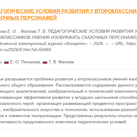
ГОГИЧЕСКИЕ УСЛОВИЯ РАЗВИТИЯ У ВТОРОКЛАССН
ЗОЧНЫХ ПЕРСОНАЖЕЙ
ова Е. О. , Малова Т. В. ПЕДАГОГИЧЕСКИЕ УСЛОВИЯ РАЗВИТИЯ 
ОКЛАССНИКОВ УМЕНИЯ ИЗОБРАЖАТЬ СКАЗОЧНЫХ ПЕРСОНАЖЕЙ /
ческий электронный журнал «Концепт». – 2026. – . – URL: https:/
t.ru/2026/0.htm?id=50469
ы:
Е. О. Пенькова
,
Т. В. Малова
ье раскрывается проблема развития у второклассников умения изо
ьного общего образования. Рассматривается содержание данного у
ающего аналитический, изобразительный и технический компонент
ечивающие эффективное развитие у младших школьников способно
 сказочного героя: организация развивающей предметно-пространс
, изобразительного искусства и технологии, использование разноо
ов и элементов театрализации. Представлены результаты опытно-
тативность предложенного комплекса педагогических условий.