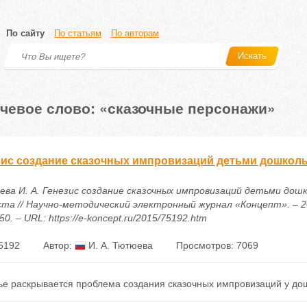
По сайту
По статьям
По авторам
Искать
чевое слово: «сказочные персонажи»
зис создание сказочных импровизаций детьми дошколь
ва И. А. Генезис создание сказочных импровизаций детьми дош
ста // Научно-методический электронный журнал «Концепт». – 20
50. – URL: https://e-koncept.ru/2015/75192.htm
5192
Автор:
И. А. Тютюева
Просмотров: 7069
тье раскрывается проблема создания сказочных импровизаций у до