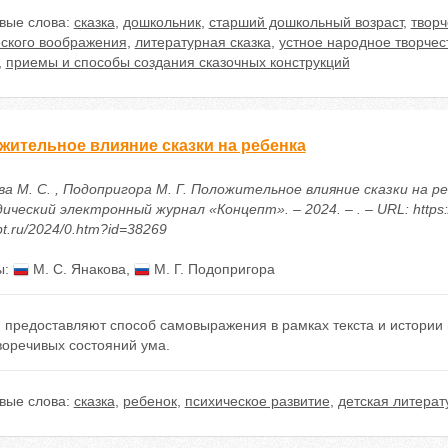
вые слова:
сказка
,
дошкольник
,
старший дошкольный возраст
,
твор
еского воображения
,
литературная сказка
,
устное народное творчес
,
приемы и способы создания сказочных конструкций
жительное влияние сказки на ребенка
а М. С. , Подопригора М. Г. Положительное влияние сказки на ре
ческий электронный журнал «Концепт». – 2024. – . – URL: https:/
t.ru/2024/0.htm?id=38269
ы:
М. С. Янакова
,
М. Г. Подопригора
и предоставляют способ самовыражения в рамках текста и истории
воречивых состояний ума.
вые слова:
сказка
,
ребенок
,
психическое развитие
,
детская литерат