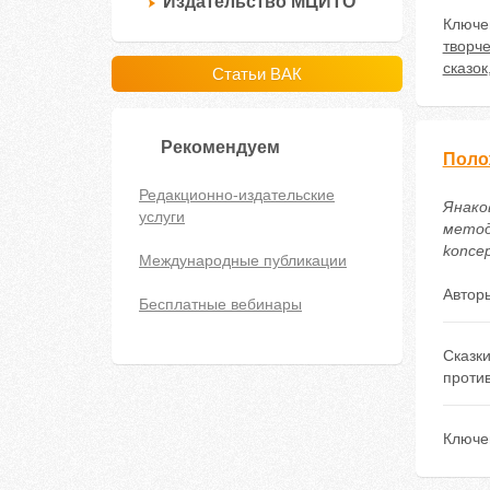
Издательство МЦИТО
Ключе
творч
сказок
Статьи ВАК
Рекомендуем
Поло
Редакционно-издательские
Янаков
услуги
методи
koncep
Международные публикации
Автор
Бесплатные вебинары
Сказк
проти
Ключе