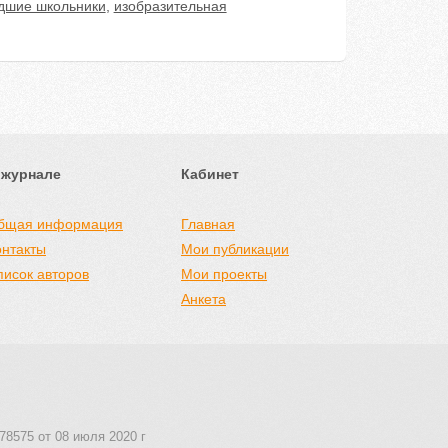
дшие школьники
,
изобразительная
 журнале
Кабинет
бщая информация
Главная
онтакты
Мои публикации
писок авторов
Мои проекты
Анкета
78575 от 08 июля 2020 г