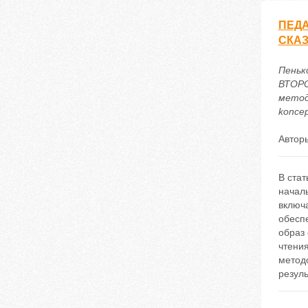
ПЕДА
СКА
Пеньк
ВТОР
методи
koncep
Автор
В стат
начал
включ
обесп
образ
чтения
метод
резуль