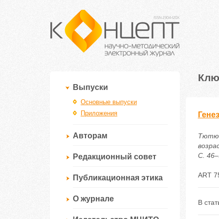
Клю
Выпуски
Основные выпуски
Приложения
Гене
Авторам
Тютюе
возра
С. 46–
Редакционный совет
ART 7
Публикационная этика
О журнале
В ста