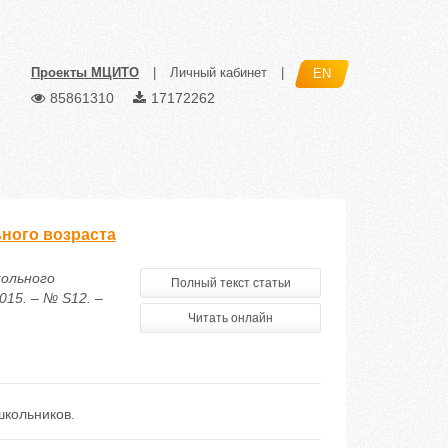
Проекты МЦИТО
|
Личный кабинет
|
EN
85861310
17172262
ного возраста
кольного
Полный текст статьи
15. – № S12. –
Читать онлайн
школьников.