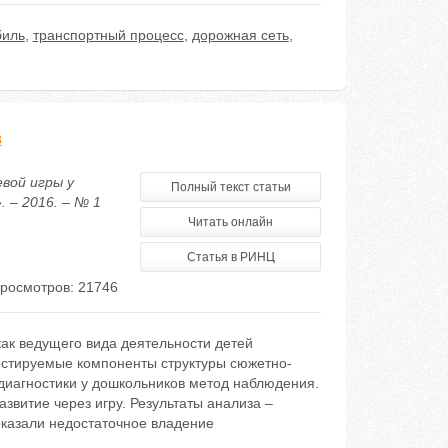
биль
,
транспортный процесс
,
дорожная сеть
,
в
евой игры у
Полный текст статьи
 – 2016. – № 1
Читать онлайн
Статья в РИНЦ
росмотров: 21746
ак ведущего вида деятельности детей
ностируемые компоненты структуры сюжетно-
одиагностики у дошкольников метод наблюдения.
звитие через игру. Результаты анализа –
оказали недостаточное владение