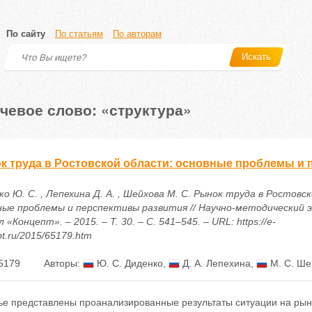
По сайту
По статьям
По авторам
Искать
чевое слово: «структура»
к труда в Ростовской области: основные проблемы и 
о Ю. С. , Лепехина Д. А. , Шейхова М. С. Рынок труда в Ростовс
ные проблемы и перспективы развития // Научно-методический
 «Концепт». – 2015. – Т. 30. – С. 541–545. – URL: https://e-
t.ru/2015/65179.htm
5179
Авторы:
Ю. С. Диденко
,
Д. А. Лепехина
,
М. С. Ше
ье представлены проанализированные результаты ситуации на рынк