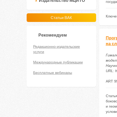
Издательство МЦИТО
госуда
Ключе
Статьи ВАК
Рекомендуем
Прог
на с
Редакционно-издательские
услуги
Гимал
модел
Международные публикации
Научн
URL: h
Бесплатные вебинары
ART 9
Стать
боков
и геом
услови