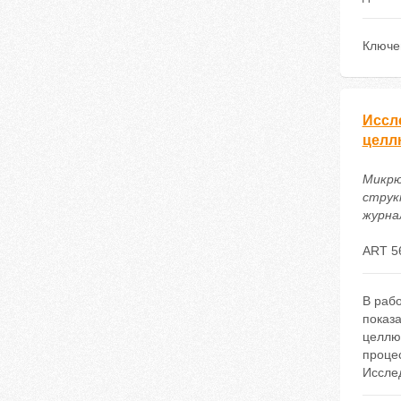
Ключе
Иссл
целл
Микрю
струк
журнал
ART 5
В раб
показ
целлю
проце
Иссле