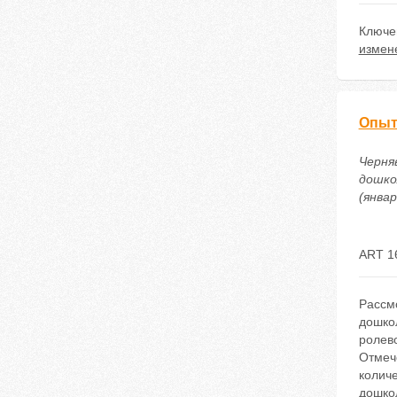
Ключе
измен
Опыт
Черня
дошко
(январ
ART 1
Рассм
дошкол
ролево
Отмече
колич
дошко