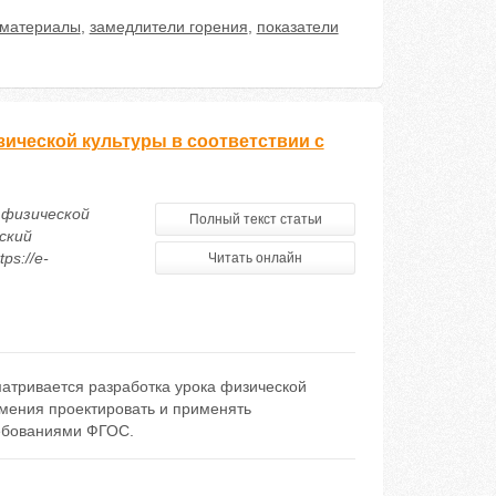
 материалы
,
замедлители горения
,
показатели
зической культуры в соответствии с
 физической
Полный текст статьи
ский
ps://e-
Читать онлайн
матривается разработка урока физической
Умения проектировать и применять
ребованиями ФГОС.