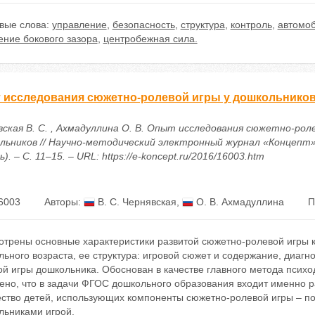
вые слова:
управление
,
безопасность
,
структура
,
контроль
,
автомо
ение бокового зазора
,
центробежная сила.
 исследования сюжетно-ролевой игры у дошкольнико
вская В. С. , Ахмадуллина О. В. Опыт исследования сюжетно-рол
льников // Научно-методический электронный журнал «Концепт».
ь). – С. 11–15. – URL: https://e-koncept.ru/2016/16003.htm
6003
Авторы:
В. С. Чернявская
,
О. В. Ахмадуллина
П
отрены основные характеристики развитой сюжетно-ролевой игры к
ьного возраста, ее структура: игровой сюжет и содержание, диаг
й игры дошкольника. Обоснован в качестве главного метода псих
но, что в задачи ФГОС дошкольного образования входит именно ра
ество детей, использующих компоненты сюжетно-ролевой игры – п
льниками игрой.