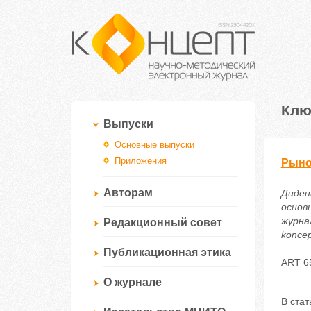
Клю
Выпуски
Основные выпуски
Приложения
Рыно
Авторам
Диденк
основ
журнал
Редакционный совет
koncep
Публикационная этика
ART 6
О журнале
В стат