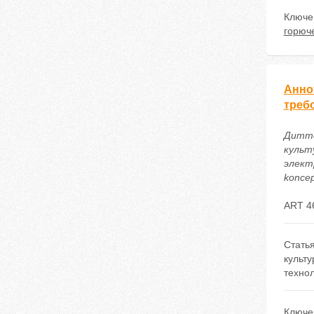
Ключе
горюч
Анно
треб
Дитте
культ
электр
koncep
ART 4
Статья
культ
технол
Ключе