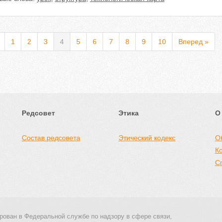
1
2
3
4
5
6
7
8
9
10
Вперед »
Редсовет
Этика
О
Состав редсовета
Этический кодекс
О
К
С
рован в Федеральной службе по надзору в сфере связи,