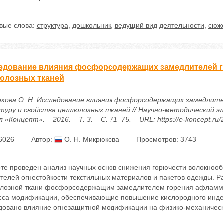
вые слова:
структура
,
дошкольник
,
ведущий вид деятельности
,
сюже
едование влияния фосфорсодержащих замедлителей го
юлозных тканей
кова О. Н. Исследование влияния фосфорсодержащих замедлите
туру и свойства целлюлозных тканей // Научно-методический 
 «Концепт». – 2016. – Т. 3. – С. 71–75. – URL: https://e-koncept.ru
6026
Автор:
О. Н. Микрюкова
Просмотров: 3743
оте проведен анализ научных основ снижения горючести волокноо
ателей огнестойкости текстильных материалов и пакетов одежды. 
лозной ткани фосфорсодержащим замедлителем горения афламм
сса модификации, обеспечивающие повышение кислородного индек
довано влияние огнезащитной модификации на физико-механическ