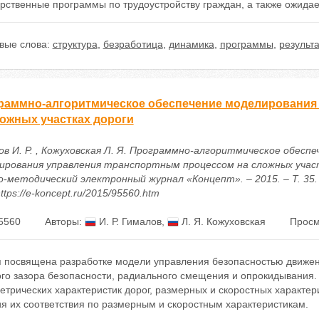
рственные программы по трудоустройству граждан, а также ожидае
вые слова:
структура
,
безработица
,
динамика
,
программы
,
результа
раммно-алгоритмическое обеспечение моделирования
ложных участках дороги
ов И. Р. , Кожуховская Л. Я. Программно-алгоритмическое обеспе
ирования управления транспортным процессом на сложных участ
о-методический электронный журнал «Концепт». – 2015. – Т. 35. 
ttps://e-koncept.ru/2015/95560.htm
5560
Авторы:
И. Р. Гималов
,
Л. Я. Кожуховская
Просм
я посвящена разработке модели управления безопасностью движен
ого зазора безопасности, радиального смещения и опрокидывания
етрических характеристик дорог, размерных и скоростных характер
я их соответствия по размерным и скоростным характеристикам.