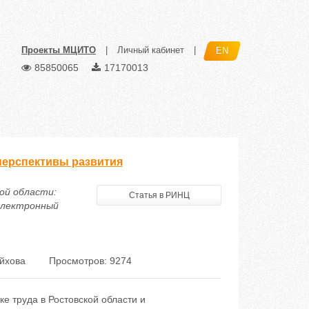
Проекты МЦИТО
|
Личный кабинет
|
EN
85850065
17170013
перспективы развития
кой области:
Статья в РИНЦ
 электронный
йхова
Просмотров: 9274
е труда в Ростовской области и