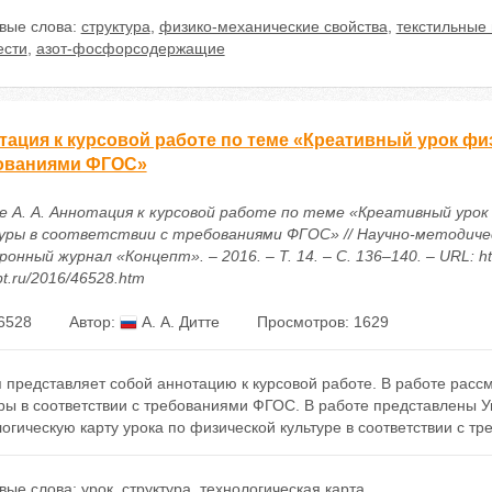
вые слова:
структура
,
физико-механические свойства
,
текстильные
ести
,
азот-фосфорсодержащие
тация к курсовой работе по теме «Креативный урок фи
ованиями ФГОС»
 А. А. Аннотация к курсовой работе по теме «Креативный урок
уры в соответствии с требованиями ФГОС» // Научно-методиче
онный журнал «Концепт». – 2016. – Т. 14. – С. 136–140. – URL: htt
t.ru/2016/46528.htm
6528
Автор:
А. А. Дитте
Просмотров: 1629
 представляет собой аннотацию к курсовой работе. В работе расс
уры в соответствии с требованиями ФГОС. В работе представлены 
огическую карту урока по физической культуре в соответствии с т
вые слова:
урок
,
структура
,
технологическая карта