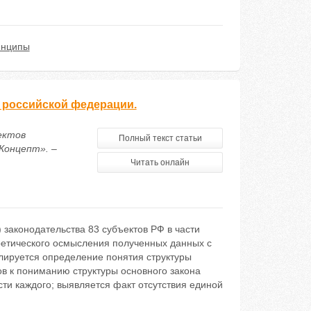
инципы
в российской федерации.
ектов
Полный текст статьи
Концепт». –
Читать онлайн
 законодательства 83 субъектов РФ в части
ретического осмысления полученных данных с
лируется определение понятия структуры
ов к пониманию структуры основного закона
сти каждого; выявляется факт отсутствия единой