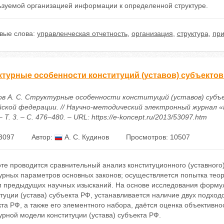
ьзуемой организацией информации к определенной структуре.
вые слова:
управленческая отчетность
,
организация
,
структура
,
пр
ктурные особенности конституций (уставов) субъекто
ов А. С. Cтруктурные особенности конституций (уставов) субъ
йской федерации. // Научно-методический электронный журнал «
– Т. 3. – С. 476–480. – URL: https://e-koncept.ru/2013/53097.htm
3097
Автор:
А. С. Кудинов
Просмотров: 10507
те проводится сравнительный анализ конституционного (уставного)
турных параметров основных законов; осуществляется попытка тео
м предыдущих научных изысканий. На основе исследования форму
туции (устава) субъекта РФ, устанавливается наличие двух подход
та РФ, а также его элементного набора, даётся оценка объективно
урной модели конституции (устава) субъекта РФ.