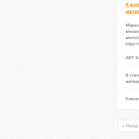
К во
мате
Марко
мегап
метод
https:
ART 5
В ста
матер
Ключе
« Назад