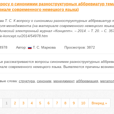
просу о синонимии разноструктурных аббревиатур тем
риале современного немецкого языка)
ва Т. С. К вопросу о синонимии разноструктурных аббревиатур
оля менеджмента (на материале современного немецкого языка) 
ический электронный журнал «Концепт». – 2014. – Т. 20. – С. 35
//e-koncept.ru/2014/54978.htm
4978
Автор:
Т. С. Маркова
Просмотров: 3872
тье рассматриваются вопросы синонимии разноструктурных аббрев
иале современного немецкого языка. Выявляются причины возникн
вые слова:
структура
,
синоним
,
менеджмент
,
аббревиация
,
мегапо
1
2
3
4
5
6
7
8
9
10
Вперед »