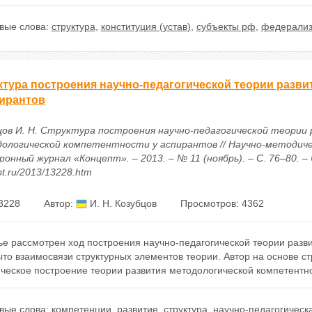
вые слова:
структура
,
конституция (устав)
,
субъекты рф
,
федерали
ктура построения научно-педагогической теории разви
пирантов
цов И. Н. Структура построения научно-педагогической теории
ологической компетентности у аспирантов // Научно-методич
онный журнал «Концепт». – 2013. – № 11 (ноябрь). – С. 76–80. – UR
t.ru/2013/13228.htm
3228
Автор:
И. Н. Козубцов
Просмотров: 4362
ье рассмотрен ход построения научно-педагогической теории разв
то взаимосвязи структурных элементов теории. Автор на основе с
ческое построение теории развития методологической компетентн
вые слова:
компетенции
,
развитие
,
структура
,
научно-педагогическ