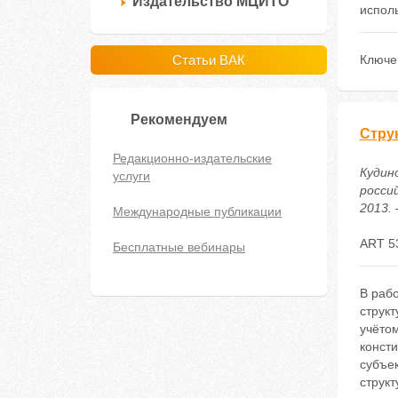
Издательство МЦИТО
испол
Статьи ВАК
Ключе
Рекомендуем
Cтру
Редакционно-издательские
Кудин
услуги
росси
2013. 
Международные публикации
ART 5
Бесплатные вебинары
В рабо
струк
учёто
консти
субъек
структ