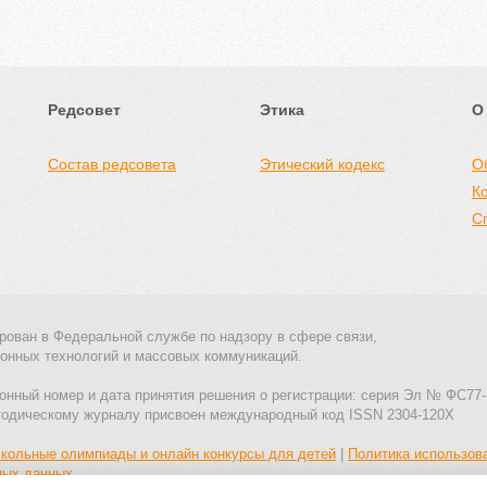
Редсовет
Этика
О
Состав редсовета
Этический кодекс
О
К
С
рован в Федеральной службе по надзору в сфере связи,
онных технологий и массовых коммуникаций.
онный номер и дата принятия решения о регистрации: серия Эл № ФС77-
тодическому журналу присвоен международный код ISSN 2304-120X
кольные олимпиады и онлайн конкурсы для детей
|
Политика использов
ных данных