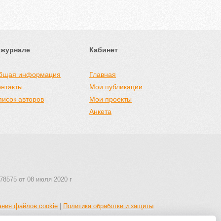
 журнале
Кабинет
бщая информация
Главная
онтакты
Мои публикации
писок авторов
Мои проекты
Анкета
78575 от 08 июля 2020 г
ания файлов cookie
|
Политика обработки и защиты