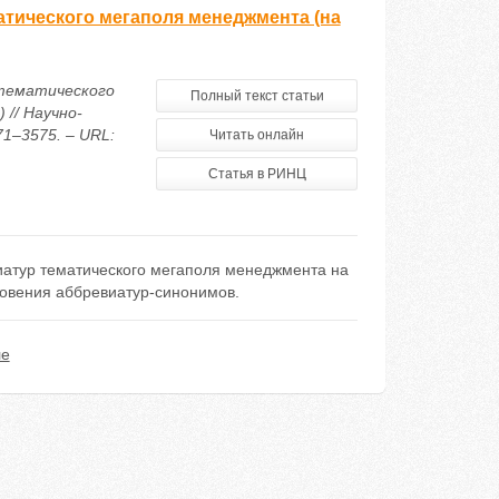
атического мегаполя менеджмента (на
 тематического
Полный текст статьи
// Научно-
71–3575. – URL:
Читать онлайн
Статья в РИНЦ
иатур тематического мегаполя менеджмента на
овения аббревиатур-синонимов.
ле