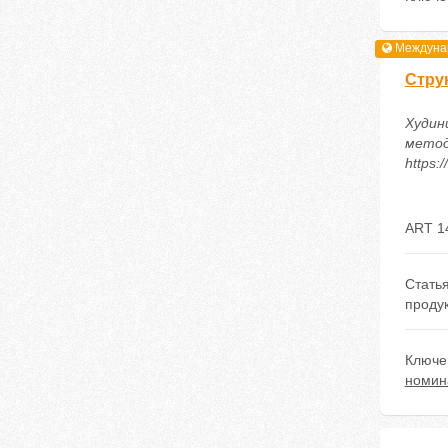
Междунар
Стру
Худин
метод
https:
ART 1
Статья
проду
Ключе
номин