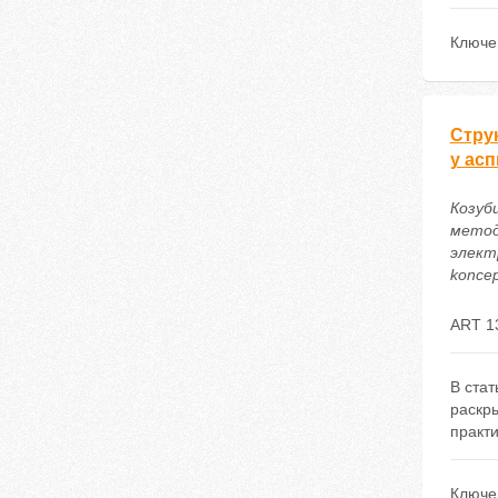
Ключе
Стру
у ас
Козуб
метод
электр
koncep
ART 1
В стат
раскры
практи
Ключе