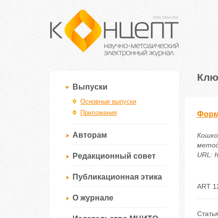
Клю
Выпуски
Основные выпуски
Приложения
Форм
Авторам
Кошко
метод
URL: h
Редакционный совет
Публикационная этика
ART 1
О журнале
Стать