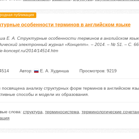
одная публикация
ктурные особенности терминов в английском языке
ша Е. А. Структурные особенности терминов в английском языке
ический электронный журнал «Концепт». – 2014. – № S1. – С. 66
//e-koncept.ru/2014/14514.htm
4514
Автор:
Е. А. Худинша
Просмотров: 9219
 посвящена анализу структурных форм терминов в английском язык
ктивные способы и модели их образования.
вые слова:
структура
,
терминосистема
,
терминологические сочета
ация