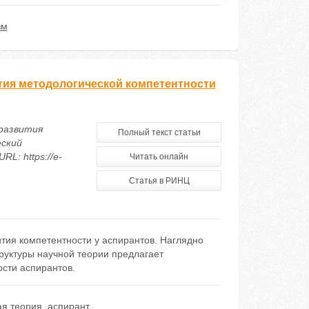
зм
тия методологической компетентности
 развития
Полный текст статьи
еский
L: https://e-
Читать онлайн
Статья в РИНЦ
ития компетентности у аспирантов. Наглядно
труктуры научной теории предлагает
ости аспирантов.
ая теория
,
аспирант