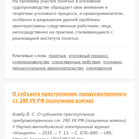
На проблему участия понятых в уголовном
судопроизводстве обращают свое внимание и
теоретики уголовного процесса, и правоприменители,
особенно в разрешении данной проблемы
заинтересованы следственные работники, лица,
непосредственно на практике сталкивающиеся с
реализацией института понятых.
Ключевые слова:
понятые
,
уголовный процесс
,
судопроизводство
,
следственные действия
,
уголовно-
процессуальное законодательство
,
следователи
О субъекте преступления, предусмотренного
ст. 290 УК РФ (получение взятки)
Комбу В. С. О субъекте преступления,
предусмотренного ст. 290 УК РФ (получение взятки)
// Научно-методический электронный журнал
«Концепт». – 2015. – Т. 13. – С. 676–680. – URL: