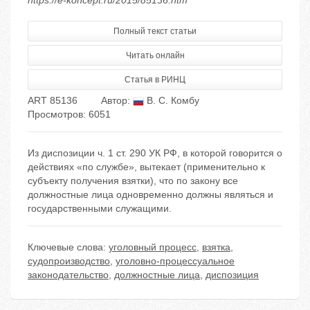
https://e-koncept.ru/2015/85136.htm
Полный текст статьи
Читать онлайн
Статья в РИНЦ
ART 85136
Автор:
В. С. Комбу
Просмотров: 6051
Из диспозиции ч. 1 ст. 290 УК РФ, в которой говорится о
действиях «по службе», вытекает (применительно к
субъекту получения взятки), что по закону все
должностные лица одновременно должны являться и
государственными служащими.
Ключевые слова:
уголовный процесс
,
взятка
,
судопроизводство
,
уголовно-процессуальное
законодательство
,
должностные лица
,
диспозиция