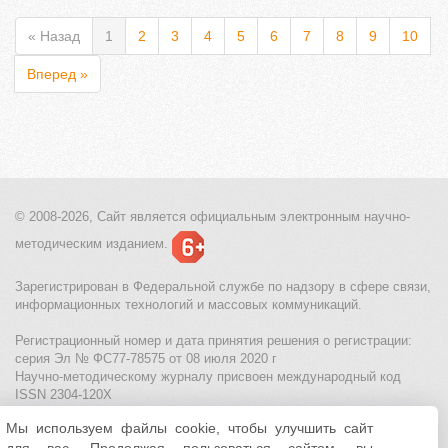
« Назад
1
2
3
4
5
6
7
8
9
10
Вперед »
© 2008-2026, Сайт является
официальным электронным
научно-
методическим изданием.
Зарегистрирован в Федеральной службе по надзору в сфере связи,
информационных технологий и массовых коммуникаций.
Регистрационный номер и дата принятия решения о регистрации:
серия Эл № ФС77-78575 от 08 июля 2020 г
Научно-методическому журналу присвоен международный код
ISSN 2304-120X
Мы используем файлы cookie, чтобы улучшить сайт
МЦИТО
|
Школьные олимпиады и онлайн конкурсы для детей
|