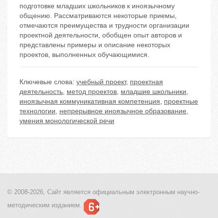
подготовке младших школьников к иноязычному
общению. Рассматриваются некоторые приемы,
отмечаются преимущества и трудности организации
проектной деятельности, обобщен опыт авторов и
представлены примеры и описание некоторых
проектов, выполненных обучающимися.
Ключевые слова:
учебный проект
,
проектная
деятельность
,
метод проектов
,
младшие школьники
,
иноязычная коммуникативная компетенция
,
проектные
технологии
,
непрерывное иноязычное образование
,
умения монологической речи
© 2008-2026, Сайт является
официальным электронным
научно-
методическим изданием.