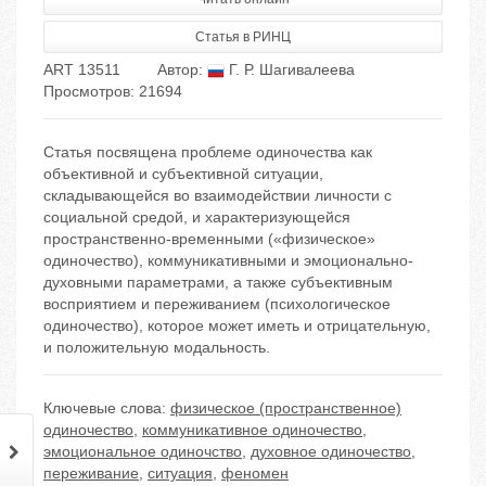
Статья в РИНЦ
ART 13511
Автор:
Г. Р. Шагивалеева
Просмотров: 21694
Статья посвящена проблеме одиночества как
объективной и субъективной ситуации,
складывающейся во взаимодействии личности с
социальной средой, и характеризующейся
пространственно-временными («физическое»
одиночество), коммуникативными и эмоционально-
духовными параметрами, а также субъективным
восприятием и переживанием (психологическое
одиночество), которое может иметь и отрицательную,
и положительную модальность.
Ключевые слова:
физическое (пространственное)
одиночество
,
коммуникативное одиночество
,
эмоциональное одиночство
,
духовное одиночество
,
переживание
,
ситуация
,
феномен