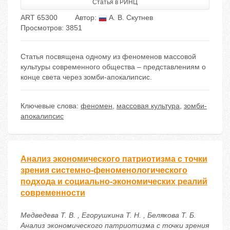
Статья в РИНЦ
ART 65300
Автор:
А. В. Скутнев
Просмотров: 3851
Статья посвящена одному из феноменов массовой
культуры современного общества – представлениям о
конце света через зомби-апокалипсис.
Ключевые слова:
феномен
,
массовая культура
,
зомби-
апокалипсис
Анализ экономического патриотизма с точки
зрения системно-феноменологического
подхода и социально-экономических реалий
современности
Медведева Т. В. , Егорушкина Т. Н. , Белякова Т. Б.
Анализ экономического патриотизма с точки зрения