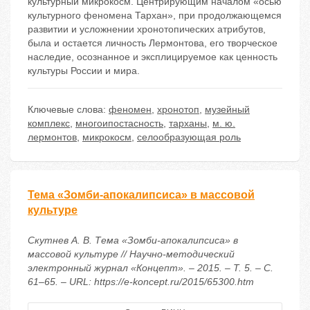
культурный микрокосм. Центрирующим началом «осью
культурного феномена Тархан», при продолжающемся
развитии и усложнении хронотопических атрибутов,
была и остается личность Лермонтова, его творческое
наследие, осознанное и эксплицируемое как ценность
культуры России и мира.
Ключевые слова:
феномен
,
хронотоп
,
музейный
комплекс
,
многоипостасность
,
тарханы
,
м. ю.
лермонтов
,
микрокосм
,
селообразующая роль
Тема «Зомби-апокалипсиса» в массовой
культуре
Скутнев А. В. Тема «Зомби-апокалипсиса» в
массовой культуре // Научно-методический
электронный журнал «Концепт». – 2015. – Т. 5. – С.
61–65. – URL: https://e-koncept.ru/2015/65300.htm