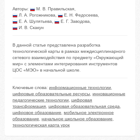
Авторы:
М. В. Правильская
,
Л. А. Рогожникова
,
Е. Н. Федосеева
,
Е. А. Шулятьева
,
Е. Г. Заводова
,
И. В. Скакун
В данной статье представлена разработка
технологической карты в рамках междисциплинарного
сетевого взаимодействия по предмету «Окружающий
мир» с элементами интегрирования инструментов
ЦОС «МЭО» в начальной школе.
Ключевые слова:
информационные технологии
,
цифровые образовательные ресурсы
,
инновационные
педагогические технологии
,
цифровая
трансформация
,
цифровая образовательная среда
,
цифровое образование
,
мобильное электронное
образование
,
начальное школьное образование
,
технологическая карта урок