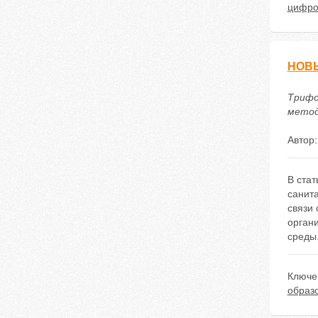
цифро
НОВЫ
Трифо
методи
Автор
В стат
санит
связи
орган
среды
Ключе
образ