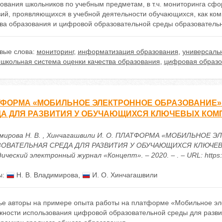
рования школьников по учебным предметам, в т.ч. мониторинга сф
вий, проявляющихся в учебной деятельности обучающихся, как ко
тва образования и цифровой образовательной среды образовательн
вые слова:
мониторинг
,
информатизация образования
,
универсаль
ишкольная система оценки качества образования
,
цифровая образо
ФОРМА «МОБИЛЬНОЕ ЭЛЕКТРОННОЕ ОБРАЗОВАНИЕ»
А ДЛЯ РАЗВИТИЯ У ОБУЧАЮЩИХСЯ КЛЮЧЕВЫХ КОМП
мирова Н. В. , Хинчагашвили И. О. ПЛАТФОРМА «МОБИЛЬНОЕ
ОВАТЕЛЬНАЯ СРЕДА ДЛЯ РАЗВИТИЯ У ОБУЧАЮЩИХСЯ КЛЮЧЕВЫХ
ческий электронный журнал «Концепт». – 2020. – . – URL: https:/
ы:
Н. В. Владимирова
,
И. О. Хинчагашвили
тье авторы на примере опыта работы на платформе «Мобильное э
жности использования цифровой образовательной среды для разви