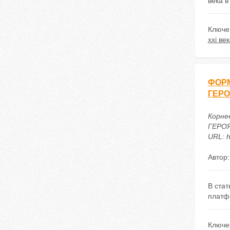
века в
Ключе
xxi ве
ФОРМ
ГЕРО
Корн
ГЕРОЯ
URL: h
Автор
В ста
платфо
Ключе