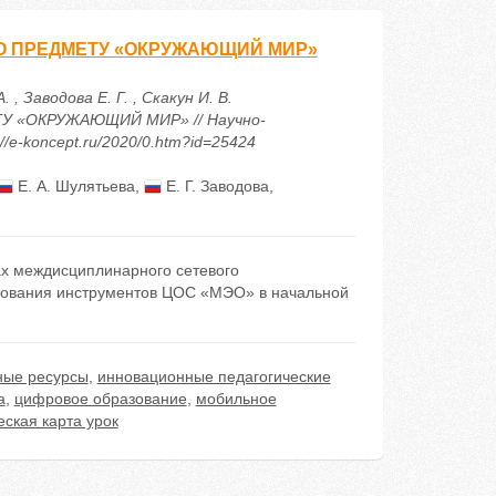
О ПРЕДМЕТУ «ОКРУЖАЮЩИЙ МИР»
 , Заводова Е. Г. , Скакун И. В.
 «ОКРУЖАЮЩИЙ МИР» // Научно-
/e-koncept.ru/2020/0.htm?id=25424
Е. А. Шулятьева
,
Е. Г. Заводова
,
ах междисциплинарного сетевого
рования инструментов ЦОС «МЭО» в начальной
ные ресурсы
,
инновационные педагогические
а
,
цифровое образование
,
мобильное
еская карта урок