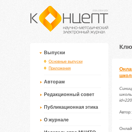
Клю
Выпуски
Основные выпуски
Приложения
Онла
школ
Авторам
Синиц
Редакционный совет
школьн
id=22
Публикационная этика
Автор
О журнале
Онлай