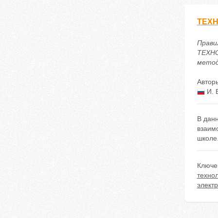
ТЕХН
Правил
ТЕХН
методи
Автор
И. 
В данн
взаим
школе
Ключе
техно
элект