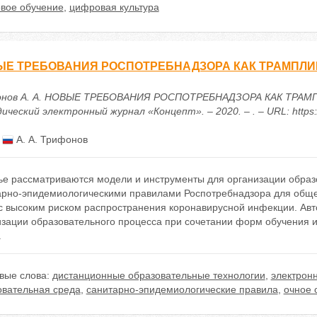
вое обучение
,
цифровая культура
Е ТРЕБОВАНИЯ РОСПОТРЕБНАДЗОРА КАК ТРАМПЛИ
нов А. А. НОВЫЕ ТРЕБОВАНИЯ РОСПОТРЕБНАДЗОРА КАК ТРАМП
ческий электронный журнал «Концепт». – 2020. – . – URL: https:/
:
А. А. Трифонов
ье рассматриваются модели и инструменты для организации образо
арно-эпидемиологическими правилами Роспотребнадзора для обще
 с высоким риском распространения коронавирусной инфекции. Авт
изации образовательного процесса при сочетании форм обучения 
.
вые слова:
дистанционные образовательные технологии
,
электрон
овательная среда
,
санитарно-эпидемиологические правила
,
очное 