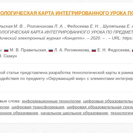
ОЛОГИЧЕСКАЯ КАРТА ИНТЕГРИРОВАННОГО УРОКА П
ьская М. В. , Рогожникова Л. А. , Федосеева Е. Н. , Шулятьева Е. А.
ОЛОГИЧЕСКАЯ КАРТА ИНТЕГРИРОВАННОГО УРОКА ПО ПРЕДМЕТУ
ческий электронный журнал «Концепт». – 2020. – . – URL: https:/
ы:
М. В. Правильская
,
Л. А. Рогожникова
,
Е. Н. Федосеева
,
В. Скакун
ой статье представлена разработка технологической карты в рамк
одействия по предмету «Окружающий мир» с элементами интегри
.
вые слова:
информационные технологии
,
цифровые образователь
логии
,
цифровая трансформация
,
цифровая образовательная сред
ронное образование
,
начальное школьное образование
,
технологич