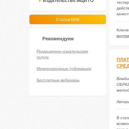
Издательство МЦИТО
тести
дейст
качес
Статьи ВАК
Ключе
внутр
Рекомендуем
Редакционно-издательские
услуги
ПЛАТ
СРЕД
Международные публикации
Влади
Бесплатные вебинары
ОБРАЗ
методи
Автор
В ста
возмо