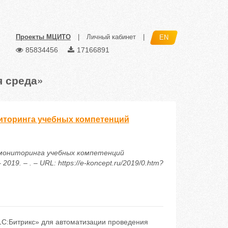
Проекты МЦИТО
|
Личный кабинет
|
EN
85834456
17166891
я среда»
иторинга учебных компетенций
 мониторинга учебных компетенций
9. – . – URL: https://e-koncept.ru/2019/0.htm?
С:Битрикс» для автоматизации проведения