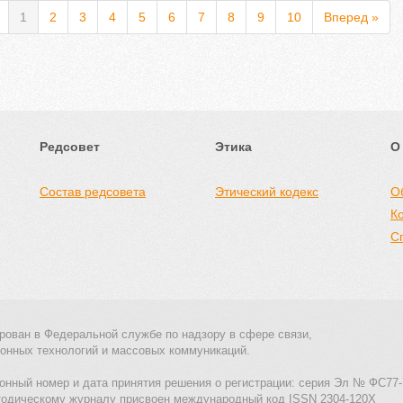
1
2
3
4
5
6
7
8
9
10
Вперед »
Редсовет
Этика
О
Состав редсовета
Этический кодекс
О
К
С
рован в Федеральной службе по надзору в сфере связи,
онных технологий и массовых коммуникаций.
онный номер и дата принятия решения о регистрации: серия Эл № ФС77-
тодическому журналу присвоен международный код ISSN 2304-120X