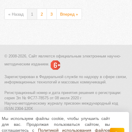
« Назад
1
2
3
Вперед »
© 2008-2026, Сайт является
официальным электронным
научно-
методическим изданием.
Зарегистрирован в Федеральной службе по надзору в сфере связи,
информационных технологий и массовых коммуникаций.
Регистрационный номер и дата принятия решения о регистрации:
серия Эл № ФС77-78575 от 08 июля 2020 г
Научно-методическому журналу присвоен международный код
ISSN 2304-120X
Мы используем файлы cookie, чтобы улучшить сайт
МЦИТО
|
Школьные олимпиады и онлайн конкурсы для детей
|
для вас. Продолжая пользоваться сайтом, вы
Политика использования файлов cookie
|
Политика обработки и
защиты персональных данных
соглашаетесь с
Политикой использования файлов