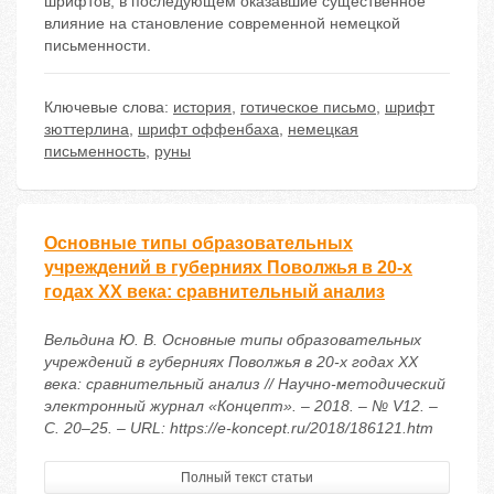
шрифтов, в последующем оказавшие существенное
влияние на становление современной немецкой
письменности.
Ключевые слова:
история
,
готическое письмо
,
шрифт
зюттерлина
,
шрифт оффенбаха
,
немецкая
письменность
,
руны
Основные типы образовательных
учреждений в губерниях Поволжья в 20-х
годах ХХ века: сравнительный анализ
Вельдина Ю. В. Основные типы образовательных
учреждений в губерниях Поволжья в 20-х годах ХХ
века: сравнительный анализ // Научно-методический
электронный журнал «Концепт». – 2018. – № V12. –
С. 20–25. – URL: https://e-koncept.ru/2018/186121.htm
Полный текст статьи