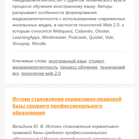
«медиакомпетентность» студентов технического вуза в
процессе обучения иностранному языку. Авторы
раскрывают особенности формирования
медиакомпетентности с использованием современных
иноязычных медиа, в частности технологий Web 2.0, к
которым относятся Webquest, Calaméo, Gloster,
LearningApps, Mindmeister, Podcasts, Quizlet, Voki,
Voxopop, Wordle.
Ключевые слова:
иностранный язык
,
студент
,
медиакомпетентность
,
процесс обучения
,
технический
вуз
,
технологии web 2.0
Истоки становления нормативно-правовой
базы среднего профессионального
образования
Вельдина Ю. В. Истоки становления нормативно-
правовой базы среднего профессионального
образования // Научно-методический электронный