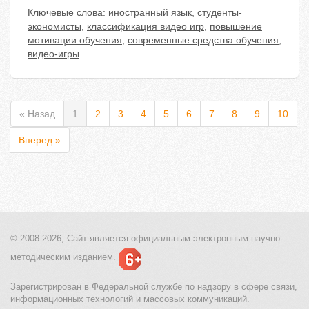
Ключевые слова:
иностранный язык
,
студенты-
экономисты
,
классификация видео игр
,
повышение
мотивации обучения
,
современные средства обучения
,
видео-игры
« Назад
1
2
3
4
5
6
7
8
9
10
Вперед »
© 2008-2026, Сайт является
официальным электронным
научно-
методическим изданием.
Зарегистрирован в Федеральной службе по надзору в сфере связи,
информационных технологий и массовых коммуникаций.