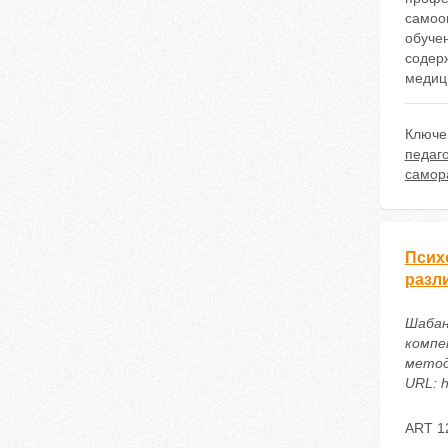
самоо
обуче
содер
медиц
Ключе
педаг
самор
Псих
разл
Шабан
компе
метод
URL: h
ART 1