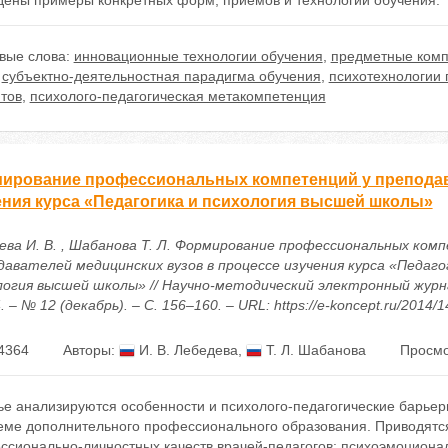
дены примеры конкретных форм, приемов и технологий обучения.
вые слова:
инновационные технологии обучения
,
предметные комп
,
субъектно-деятельностная парадигма обучения
,
психотехнологии
тов
,
психолого-педагогическая метакомпетенция
ирование профессиональных компетенций у преподав
ения курса «Педагогика и психология высшей школы»
ева И. В. , Шабанова Т. Л. Формирование профессиональных ком
давателей медицинских вузов в процессе изучения курса «Педаго
логия высшей школы» // Научно-методический электронный журн
. – № 12 (декабрь). – С. 156–160. – URL: https://e-koncept.ru/2014/
4364
Авторы:
И. В. Лебедева
,
Т. Л. Шабанова
Просмо
тье анализируются особенности и психолого-педагогические барье
теме дополнительного профессионального образования. Приводятс
ссионально-личностных качеств врачей-педагогов: психоэмоциона