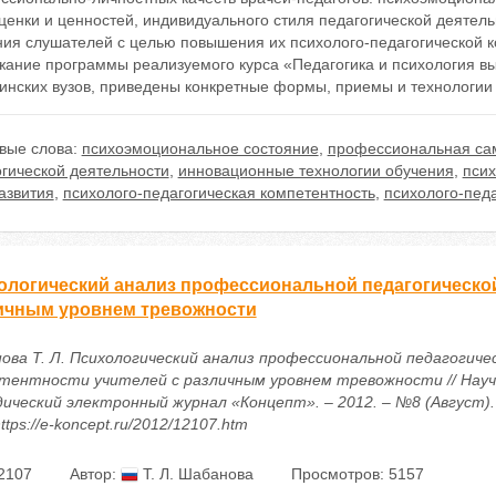
ценки и ценностей, индивидуального стиля педагогической деятел
ния слушателей с целью повышения их психолого-педагогической к
жание программы реализуемого курса «Педагогика и психология 
инских вузов, приведены конкретные формы, приемы и технологии
вые слова:
психоэмоциональное состояние
,
профессиональная са
огической деятельности
,
инновационные технологии обучения
,
псих
азвития
,
психолого-педагогическая компетентность
,
психолого-пед
ологический анализ профессиональной педагогической
ичным уровнем тревожности
ова Т. Л. Психологический анализ профессиональной педагогиче
тентности учителей с различным уровнем тревожности // Науч
ический электронный журнал «Концепт». – 2012. – №8 (Август). 
ttps://e-koncept.ru/2012/12107.htm
2107
Автор:
Т. Л. Шабанова
Просмотров: 5157