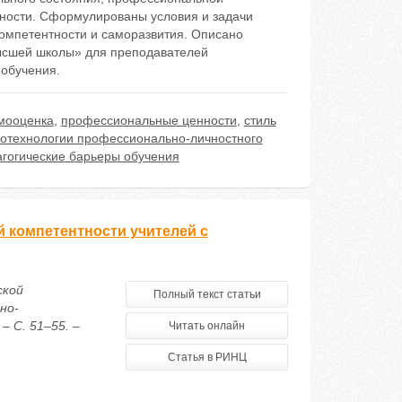
ьности. Сформулированы условия и задачи
омпетентности и саморазвития. Описано
высшей школы» для преподавателей
 обучения.
мооценка
,
профессиональные ценности
,
стиль
отехнологии профессионально-личностного
агогические барьеры обучения
 компетентности учителей с
ской
Полный текст статьи
но-
– С. 51–55. –
Читать онлайн
Статья в РИНЦ