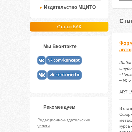
Издательство МЦИТО
Ста
Статьи ВАК
Форм
Мы Вконтакте
авто
Шабан
студе
«Педа
– № 6 
ART 1
Рекомендуем
В ста
Сформ
Редакционно-издательские
метак
услуги
курса 