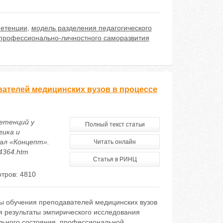
етенции
,
модель разделения педагогического
 профессионально-личностного саморазвития
ателей медицинских вузов в процессе
петенций у
Полный текст статьи
гика и
ал «Концепт».
Читать онлайн
14364.htm
Статья в РИНЦ
тров: 4810
ры обучения преподавателей медицинских вузов
я результаты эмпирического исследования
льного состояния, профессиональной