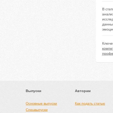
В ста
анали
иссле
данны
эмоци
Ключе
компе
профе
Выпуски
Авторам
Основные выпуски
Как подать статью
Спецвыпуски