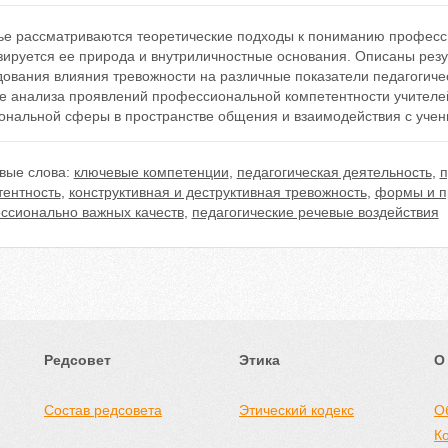
тье рассматриваются теоретические подходы к пониманию професс
зируется ее природа и внутриличностные основания. Описаны резу
дования влияния тревожности на различные показатели педагогиче
е анализа проявлений профессиональной компетентности учителе
ональной сферы в пространстве общения и взаимодействия с учени
вые слова:
ключевые компетенции
,
педагогическая деятельность
,
п
тентность
,
конструктивная и деструктивная тревожность
,
формы и п
ссионально важных качеств
,
педагогические речевые воздействия
Редсовет
Этика
О
Состав редсовета
Этический кодекс
О
К