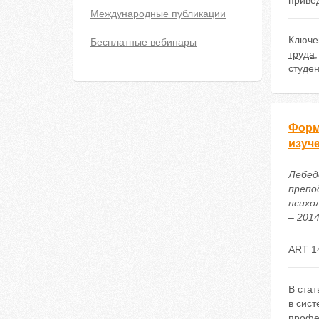
приве
Международные публикации
Ключе
Бесплатные вебинары
труда
студен
Форм
изуч
Лебед
препо
психо
– 2014
ART 1
В ста
в сис
профе