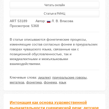
Читать онлайн
Статья в РИНЦ
ART 53189
Автор:
Л. В. Власова
Просмотров: 5368
В статье описываются фонетические процессы,
изменяющие состав согласных фонем в приуральских
говорах чувашского языка, связанные как с
позиционной обусловленностью, так и
междиалектными и межъязыковыми
взаимодействиями.
Ключевые слова:
диалект
,
приуральские говоры
,
метатеза
,
фонетика
,
фонема
,
язык
Интонация как основа художественной
выразительности сценической речи: детское