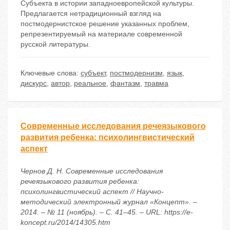
Субъекта в истории западноевропейской культуры.
Предлагается нетрадиционный взгляд на
постмодернистское решение указанных проблем,
репрезентируемый на материале современной
русской литературы.
Ключевые слова:
субъект
,
постмодернизм
,
язык
,
дискурс
,
автор
,
реальное
,
фантазм
,
травма
Современные исследования речеязыкового
развития ребенка: психолингвистический
аспект
Чернов Д. Н. Современные исследования
речеязыкового развития ребенка:
психолингвистический аспект // Научно-
методический электронный журнал «Концепт». –
2014. – № 11 (ноябрь). – С. 41–45. – URL: https://e-
koncept.ru/2014/14305.htm