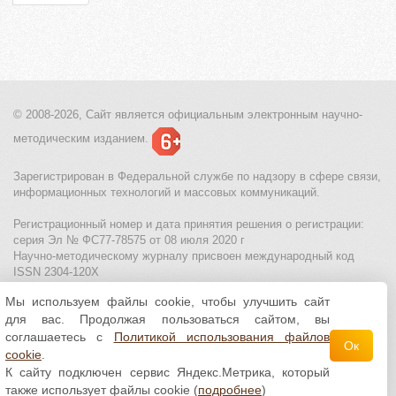
© 2008-2026, Сайт является
официальным электронным
научно-
методическим изданием.
Зарегистрирован в Федеральной службе по надзору в сфере связи,
информационных технологий и массовых коммуникаций.
Регистрационный номер и дата принятия решения о регистрации:
серия Эл № ФС77-78575 от 08 июля 2020 г
Научно-методическому журналу присвоен международный код
ISSN 2304-120X
Мы используем файлы cookie, чтобы улучшить сайт
МЦИТО
|
Школьные олимпиады и онлайн конкурсы для детей
|
для вас. Продолжая пользоваться сайтом, вы
Политика использования файлов cookie
|
Политика обработки и
защиты персональных данных
соглашаетесь с
Политикой использования файлов
Ок
cookie
.
Все материалы доступны по
лицензии Creative
К сайту подключен сервис Яндекс.Метрика, который
Commons С указанием авторства 4.0 Всемирная
.
также использует файлы cookie (
подробнее
)