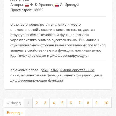
Авторы:
Ф. К. Уракова
,
А. Ирээдуй
Просмотров: 18009
В статье определяется значение и место
ономастической лексики в системе языка, дается
структурно-семантическая и функциональная
характеристика онимов русского языка. Внимание к
функциональной стороне имен собственных позволило
выделить свойственные им функции: номинативную,
идентифицирующую и дифференцирующую.
Ключевые слова:
речь
,
язык
,
имена собственные
,
оним
,
номинативная функция
,
идентифицирующая и
дифференцирующая функции
« Назад
1
2
3
4
5
6
7
8
9
10
Вперед »