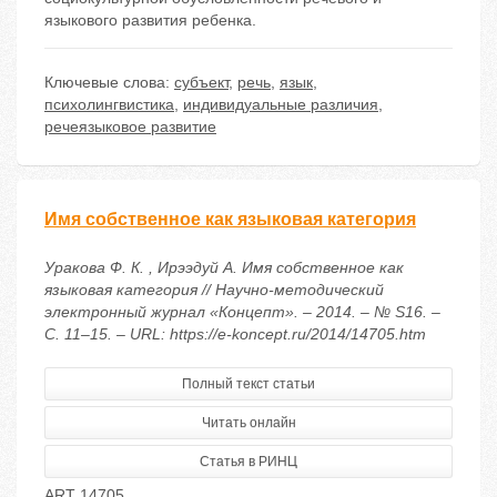
языкового развития ребенка.
Ключевые слова:
субъект
,
речь
,
язык
,
психолингвистика
,
индивидуальные различия
,
речеязыковое развитие
Имя собственное как языковая категория
Уракова Ф. К. , Ирээдуй А. Имя собственное как
языковая категория // Научно-методический
электронный журнал «Концепт». – 2014. – № S16. –
С. 11–15. – URL: https://e-koncept.ru/2014/14705.htm
Полный текст статьи
Читать онлайн
Статья в РИНЦ
ART 14705