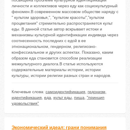
посвящена проблеме культурной идентификации
личности и коллективов через еду как социокультурный
феномен.В современном массовом обществе наряду с
" культом здоровья,", "культом красоты","культом
процветания" стремительно распространяется культ
еды. В данной статье автор вскрывает истоки и
механизмы культурной идентификации индивида через
соотнесенность последних с едой в ее
этнонациональном, гендерном, религиозно-
конфессиальном и других аспектах. Показано, каким
образом еда становится способом реализации
межкультурного диалога.В статье используются
содержательные материалы истории, истории
культуры, истории религии разных стран и народов.
Ключевые слова:
самоидентификация
,
гедонизм
,
идентификация
,
еда
,
культ еды
,
пища
,
"принцип
удовольствия"
Экономический идеал: грани понимания