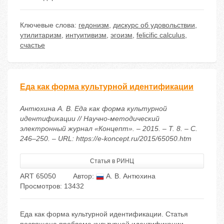
Ключевые слова:
гедонизм
,
дискурс об удовольствии
,
утилитаризм
,
интуитивизм
,
эгоизм
,
felicific calculus
,
счастье
Еда как форма культурной идентификации
Антюхина А. В. Еда как форма культурной
идентификации // Научно-методический
электронный журнал «Концепт». – 2015. – Т. 8. – С.
246–250. – URL: https://e-koncept.ru/2015/65050.htm
Статья в РИНЦ
ART 65050
Автор:
А. В. Антюхина
Просмотров: 13432
Еда как форма культурной идентификации. Статья