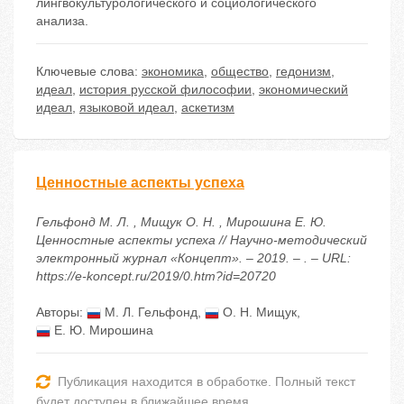
лингвокультурологического и социологического
анализа.
Ключевые слова:
экономика
,
общество
,
гедонизм
,
идеал
,
история русской философии
,
экономический
идеал
,
языковой идеал
,
аскетизм
Ценностные аспекты успеха
Гельфонд М. Л. , Мищук О. Н. , Мирошина Е. Ю.
Ценностные аспекты успеха // Научно-методический
электронный журнал «Концепт». – 2019. – . – URL:
https://e-koncept.ru/2019/0.htm?id=20720
Авторы:
М. Л. Гельфонд
,
О. Н. Мищук
,
Е. Ю. Мирошина
Публикация находится в обработке. Полный текст
будет доступен в ближайшее время.