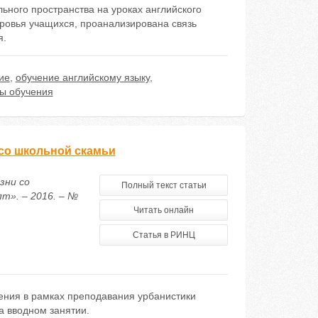
ьного пространства на уроках английского
ровья учащихся, проанализирована связь
я.
ие
,
обучение английскому языку
,
ы обучения
со школьной скамьи
зни со
Полный текст статьи
т». – 2016. – №
Читать онлайн
Статья в РИНЦ
чения в рамках преподавания урбанистики
а вводном занятии.