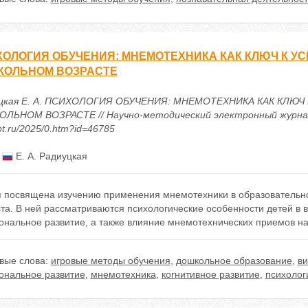
ОЛОГИЯ ОБУЧЕНИЯ: МНЕМОТЕХНИКА КАК КЛЮЧ К У
КОЛЬНОМ ВОЗРАСТЕ
цкая Е. А. ПСИХОЛОГИЯ ОБУЧЕНИЯ: МНЕМОТЕХНИКА КАК КЛЮ
ЛЬНОМ ВОЗРАСТЕ // Научно-методический электронный журнал «Ко
t.ru/2025/0.htm?id=46785
:
Е. А. Радиуцкая
я посвящена изучению применения мнемотехники в образовательн
та. В ней рассматриваются психологические особенности детей в во
ональное развитие, а также влияние мнемотехнических приемов н
вые слова:
игровые методы обучения
,
дошкольное образование
,
ви
ональное развитие
,
мнемотехника
,
когнитивное развитие
,
психолог