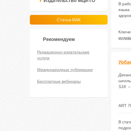
Издательство МЦИТО
В раб
языка
здоро
Статьи ВАК
Ключе
индив
Рекомендуем
Редакционно-издательские
услуги
Урба
Международные публикации
Дехан
школь
Бесплатные вебинары
S18. –
ART 7
В ста
подрос