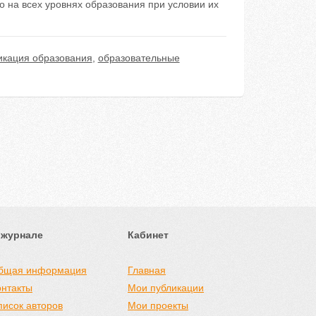
 на всех уровнях образования при условии их
кация образования
,
образовательные
 журнале
Кабинет
бщая информация
Главная
онтакты
Мои публикации
писок авторов
Мои проекты