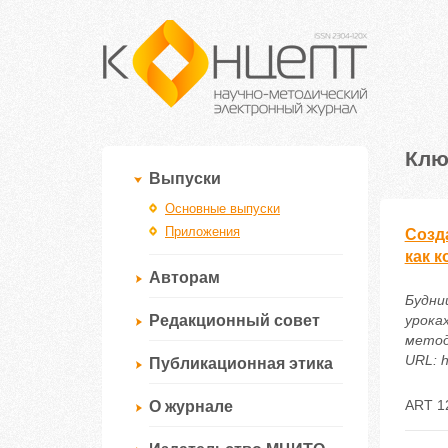
Клю
Выпуски
Основные выпуски
Приложения
Созд
как 
Авторам
Будни
Редакционный совет
урока
метод
URL: h
Публикационная этика
ART 1
О журнале