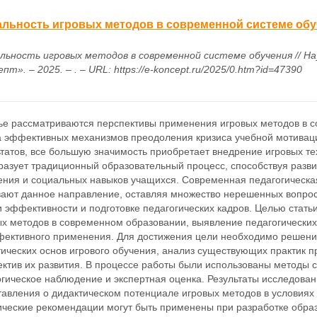
альность игровых методов в современной системе об
льность игровых методов в современной системе обучения // Н
пт». – 2025. – . – URL: https://e-koncept.ru/2025/0.htm?id=47390
тье рассматриваются перспективы применения игровых методов в с
а эффективных механизмов преодоления кризиса учебной мотивац
ьтатов, все большую значимость приобретает внедрение игровых т
разует традиционный образовательный процесс, способствуя разв
ния и социальных навыков учащихся. Современная педагогическая
вают данное направление, оставляя множество нерешенных вопрос
 эффективности и подготовке педагогических кадров. Целью стать
ых методов в современном образовании, выявление педагогических
фективного применения. Для достижения цели необходимо решение
тических основ игрового обучения, анализ существующих практик 
ктив их развития. В процессе работы были использованы методы с
огическое наблюдение и экспертная оценка. Результаты исследов
тавления о дидактическом потенциале игровых методов в условия
ические рекомендации могут быть применены при разработке обра