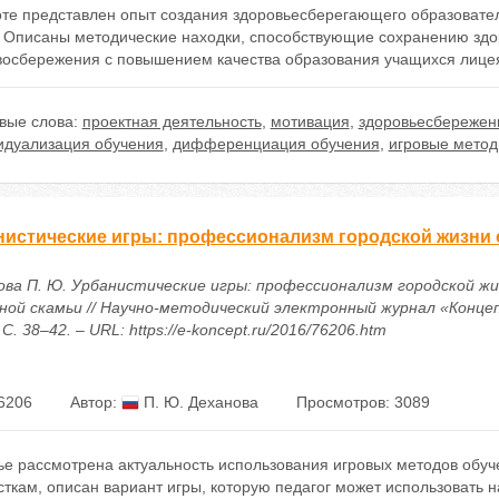
оте представлен опыт создания здоровьесберегающего образовател
. Описаны методические находки, способствующие сохранению здо
восбережения с повышением качества образования учащихся лице
вые слова:
проектная деятельность
,
мотивация
,
здоровьесбережен
идуализация обучения
,
дифференциация обучения
,
игровые метод
нистические игры: профессионализм городской жизни 
ова П. Ю. Урбанистические игры: профессионализм городской жи
ной скамьи // Научно-методический электронный журнал «Концеп
 С. 38–42. – URL: https://e-koncept.ru/2016/76206.htm
6206
Автор:
П. Ю. Деханова
Просмотров: 3089
тье рассмотрена актуальность использования игровых методов обу
ткам, описан вариант игры, которую педагог может использовать н