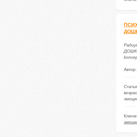
ПСИХ
ДОШ
Радиу
ДОШКО
koncep
Автор
Стать
возрас
эмоци
Ключе
эмоци