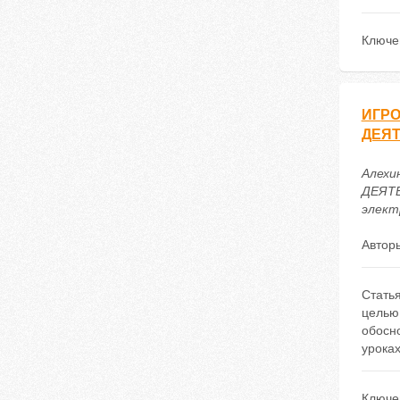
Ключе
ИГРО
ДЕЯТ
Алехи
ДЕЯТЕ
электр
Автор
Статья
целью
обосн
уроках
Ключе