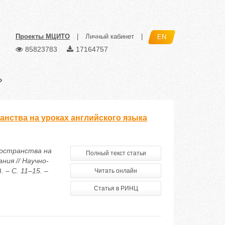
Проекты МЦИТО
|
Личный кабинет
|
EN
85823783
17164757
»
нства на уроках английского языка
ространства на
Полный текст статьи
ния // Научно-
 – С. 11–15. –
Читать онлайн
Статья в РИНЦ