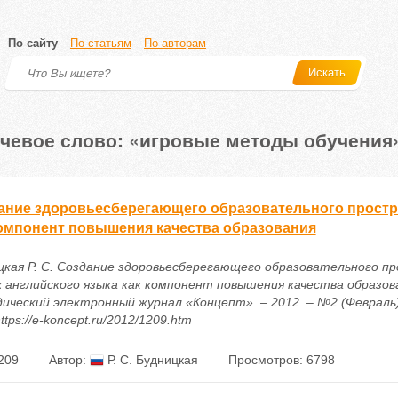
По сайту
По статьям
По авторам
Искать
чевое слово: «игровые методы обучения
ание здоровьесберегающего образовательного простра
компонент повышения качества образования
цкая Р. С. Создание здоровьесберегающего образовательного п
х английского языка как компонент повышения качества образова
ический электронный журнал «Концепт». – 2012. – №2 (Февраль).
ttps://e-koncept.ru/2012/1209.htm
209
Автор:
Р. С. Будницкая
Просмотров: 6798