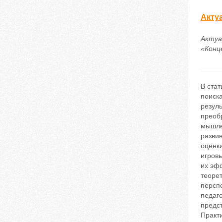
Акту
Актуа
«Конце
В ста
поиск
резул
преоб
мышле
разви
оценки
игров
их эф
теоре
перспе
педаг
предс
Практ