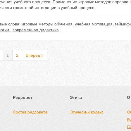
ечения учебного процесса. Применение игровых методов оправдано
ически грамотной интеграции в учебный процесс.
вые слова:
игровые методы обучения
,
учебная мотивация
,
геймифи
огии.
,
современная дидактика
1
2
Вперед »
Редсовет
Этика
О
Состав редсовета
Этический кодекс
О
К
С