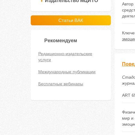
Издательство МЦИТО
Автор
средст
деятел
Статьи ВАК
Ключе
эмоци
Рекомендуем
Редакционно-издательские
услуги
Пове
Международные публикации
Стадо
журнал
Бесплатные вебинары
ART 6
Физич
мир и
эмоци