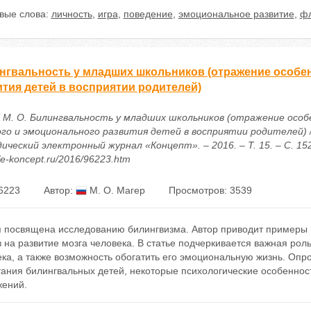
вые слова:
личность
,
игра
,
поведение
,
эмоциональное развитие
,
фл
нгвальность у младших школьников (отражение особе
ития детей в восприятии родителей)
 М. О. Билингвальность у младших школьников (отражение осо
ого и эмоционального развития детей в восприятии родителей) /
ический электронный журнал «Концепт». – 2016. – Т. 15. – С. 15
//e-koncept.ru/2016/96223.htm
6223
Автор:
М. О. Магер
Просмотров: 3539
я посвящена исследованию билингвизма. Автор приводит примеры 
 на развитие мозга человека. В статье подчеркивается важная рол
ка, а также возможность обогатить его эмоциональную жизнь. Опр
ания билингвальных детей, некоторые психологические особенност
жений.