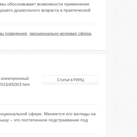
лемы обосновывает возможности применения
ршего дошкольного возраста в практической
вы поведения
,
эмоционально-волевая сфера
,
й электронный
Статья в РИНЦ
/2015/65003.htm
моциональной сфере. Меняются его взгляды на
ышу – это постепенное подстраивание под