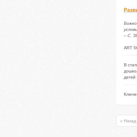
Разв
Божко
услов
– С. 3
ART 5
В ста
дошкол
детей 
Ключе
« Назад