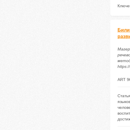
Ключе
Били
разв
Магер
речев
метод
https:
ART 9
Стать
языков
челове
воспит
дости