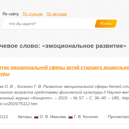
По сайту
По статьям
По авторам
Искать
чевое слово: «эмоциональное развитие»
итие эмоциональной сферы детей старшего дошкольно
туры
ва О. В. , Косенко Г. В. Развитие эмоциональной сферы детей с
льного возраста средствами физической культуры // Научно-ме
онный журнал «Концепт». – 2015. – № S7. – С. 36–40. – URL: https
t.ru/2015/75112.htm
5112
Авторы:
О. В. Ивасева
,
Г. В. Косенко
Просмотро