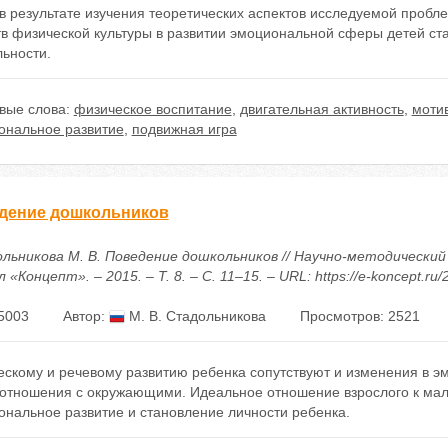
 в результате изучения теоретических аспектов исследуемой проб
в физической культуры в развитии эмоциональной сферы детей ста
ьности.
вые слова:
физическое воспитание
,
двигательная активность
,
моти
ональное развитие
,
подвижная игра
дение дошкольников
льникова М. В. Поведение дошкольников // Научно-методически
 «Концепт». – 2015. – Т. 8. – С. 11–15. – URL: https://e-koncept.ru
5003
Автор:
М. В. Стадольникова
Просмотров: 2521
ескому и речевому развитию ребенка сопутствуют и изменения в э
 отношения с окружающими. Идеальное отношение взрослого к мал
ональное развитие и становление личности ребенка.