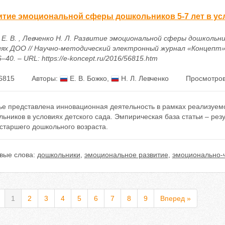
итие эмоциональной сферы дошкольников 5-7 лет в у
 Е. В. , Левченко Н. Л. Развитие эмоциональной сферы дошкольни
иях ДОО // Научно-методический электронный журнал «Концепт». –
6–40. – URL: https://e-koncept.ru/2016/56815.htm
6815
Авторы:
Е. В. Божко
,
Н. Л. Левченко
Просмотров
тье представлена инновационная деятельность в рамках реализуе
ьников в условиях детского сада. Эмпирическая база статьи – ре
старшего дошкольного возраста.
вые слова:
дошкольники
,
эмоциональное развитие
,
эмоционально-
1
2
3
4
5
6
7
8
9
Вперед »