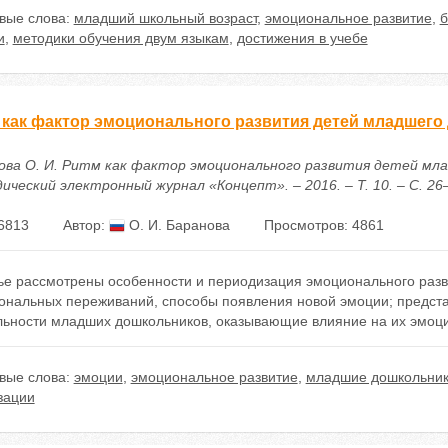
вые слова:
младший школьный возраст
,
эмоциональное развитие
,
б
и
,
методики обучения двум языкам
,
достижения в учебе
 как фактор эмоционального развития детей младшего
ова О. И. Ритм как фактор эмоционального развития детей мла
ческий электронный журнал «Концепт». – 2016. – Т. 10. – С. 26–30
6813
Автор:
О. И. Баранова
Просмотров: 4861
тье рассмотрены особенности и периодизация эмоционального раз
ональных переживаний, способы появления новой эмоции; предста
льности младших дошкольников, оказывающие влияние на их эмоци
вые слова:
эмоции
,
эмоциональное развитие
,
младшие дошкольни
зации