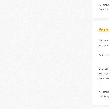
Ключе
реали
Ритм
Баран
методи
ART 5
В ста
эмоци
деяте
Ключе
ритми