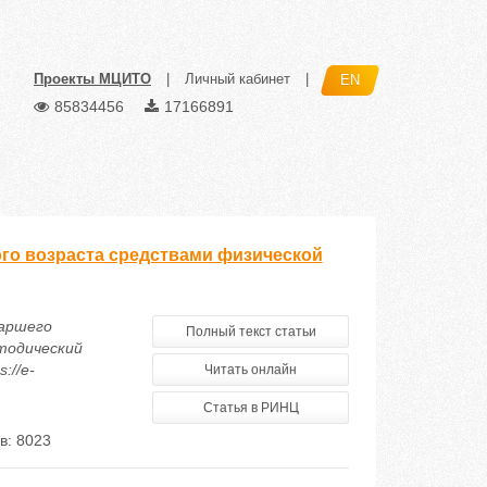
Проекты МЦИТО
|
Личный кабинет
|
EN
85834456
17166891
го возраста средствами физической
таршего
Полный текст статьи
тодический
://e-
Читать онлайн
Статья в РИНЦ
в: 8023