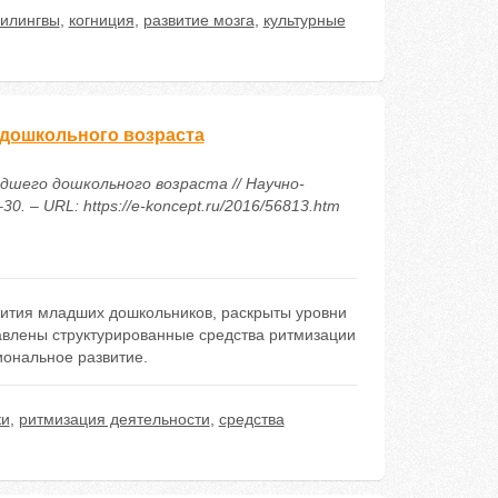
илингвы
,
когниция
,
развитие мозга
,
культурные
 дошкольного возраста
дшего дошкольного возраста // Научно-
. – URL: https://e-koncept.ru/2016/56813.htm
вития младших дошкольников, раскрыты уровни
влены структурированные средства ритмизации
ональное развитие.
ки
,
ритмизация деятельности
,
средства