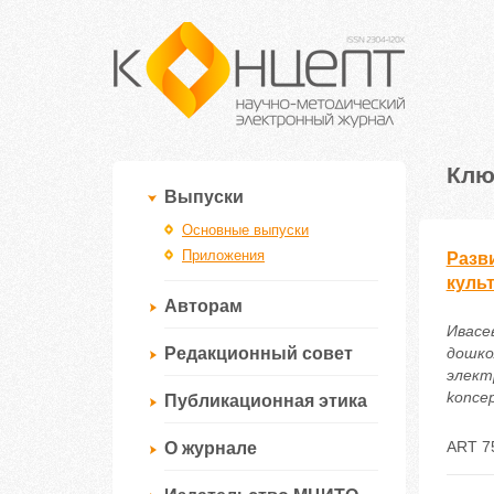
Клю
Выпуски
Основные выпуски
Приложения
Разв
куль
Авторам
Ивасе
Редакционный совет
дошко
электр
koncep
Публикационная этика
ART 7
О журнале