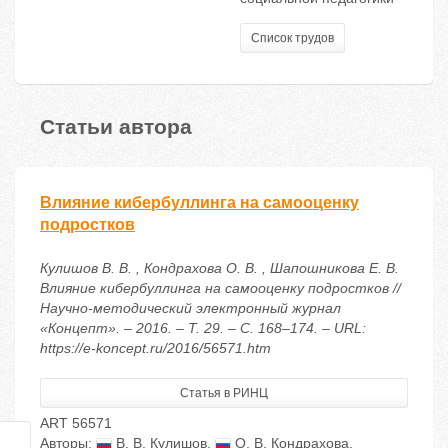
Список трудов
Статьи автора
Влияние кибeрбуллинга на самооценку
подростков
Кулишов В. В. , Кондрахова О. В. , Шапошникова Е. В.
Влияние кибeрбуллинга на самооценку подростков //
Научно-методический электронный журнал
«Концепт». – 2016. – Т. 29. – С. 168–174. – URL:
https://e-koncept.ru/2016/56571.htm
Статья в РИНЦ
ART 56571
Авторы:
В. В. Кулишов
,
О. В. Кондрахова
,