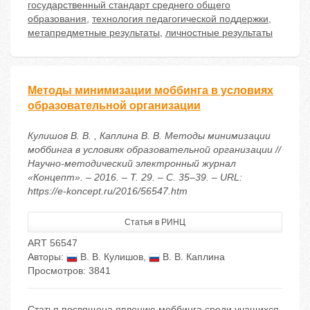
государственный стандарт среднего общего
образования
,
технология педагогической поддержки
,
метапредметные результаты
,
личностные результаты
Методы минимизации моббинга в условиях
образовательной организации
Кулишов В. В. , Каплина В. В. Методы минимизации
моббинга в условиях образовательной организации //
Научно-методический электронный журнал
«Концепт». – 2016. – Т. 29. – С. 35–39. – URL:
https://e-koncept.ru/2016/56547.htm
Статья в РИНЦ
ART 56547
Авторы:
В. В. Кулишов
,
В. В. Каплина
Просмотров: 3841
Статья посвящена явлению моббинга среди учащихся