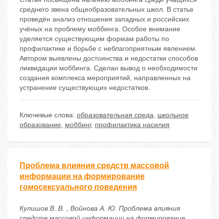
среднего звена общеобразовательных школ. В статье
проведён анализ отношения западных и российских
учёных на проблему моббинга. Особое внимание
уделяется существующим формам работы по
профилактике и борьбе с неблагоприятным явлением.
Автором выявлены достоинства и недостатки способов
ликвидации моббинга. Сделан вывод о необходимости
создания комплекса мероприятий, направленных на
устранение существующих недостатков.
Ключевые слова:
образовательная среда
,
школьное
образование
,
моббинг
,
профилактика насилия
Проблема влияния средств массовой
информации на формирование
гомосексуального поведения
Кулишов В. В. , Войнова А. Ю. Проблема влияния
средств массовой информации на формирование