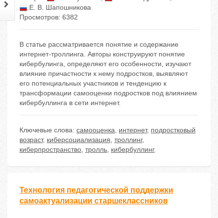
Е. В. Шапошникова
Просмотров: 6382
В статье рассматривается понятие и содержание
интернет-трoллинга. Авторы конструируют понятие
кибeрбулинга, определяют его особенности, изучают
влияние причастности к нему подростков, выявляют
его потенциальных участников и тенденцию к
трансформации самооценки подростков под влиянием
кибeрбуллинга в сети интернет.
Ключевые слова:
самооценка
,
интернет
,
подростковый
возраст
,
кибeрсoциализация
,
трoллинг
,
кибeрпространство
,
трoлль
,
кибeрбуллинг
Технология педагогической поддержки
самоактуализации старшеклассников