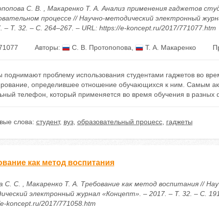
попова С. В. , Макаренко Т. А. Анализ применения гаджетов ст
овательном процессе // Научно-методический электронный журн
. – Т. 32. – С. 264–267. – URL: https://e-koncept.ru/2017/771077.htm
71077
Авторы:
С. В. Протопопова
,
Т. А. Макаренко
П
ы поднимают проблему использования студентами гаджетов во вре
ирование, определившее отношение обучающихся к ним. Самым ак
ьный телефон, который применяется во время обучения в разных 
вые слова:
студент
,
вуз
,
образовательный процесс
,
гаджеты
ование как метод воспитания
 С. С. , Макаренко Т. А. Требование как метод воспитания // Нау
ческий электронный журнал «Концепт». – 2017. – Т. 32. – С. 191
//e-koncept.ru/2017/771058.htm