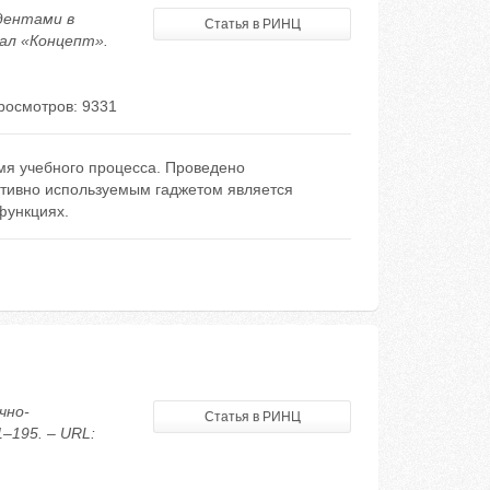
удентами в
Статья в РИНЦ
ал «Концепт».
росмотров: 9331
мя учебного процесса. Проведено
тивно используемым гаджетом является
функциях.
чно-
Статья в РИНЦ
–195. – URL: