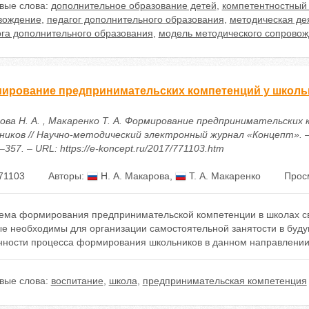
вые слова:
дополнительное образование детей
,
компетентностный
вождение
,
педагог дополнительного образования
,
методическая де
ога дополнительного образования
,
модель методического сопровож
ирование предпринимательских компетенций у школь
ова Н. А. , Макаренко Т. А. Формирование предпринимательских
ников // Научно-методический электронный журнал «Концепт». – 2
–357. – URL: https://e-koncept.ru/2017/771103.htm
71103
Авторы:
Н. А. Макарова
,
Т. А. Макаренко
Прос
ема формирования предпринимательской компетенции в школах свя
ые необходимы для организации самостоятельной занятости в буд
нности процесса формирования школьников в данном направлении
вые слова:
воспитание
,
школа
,
предпринимательская компетенция