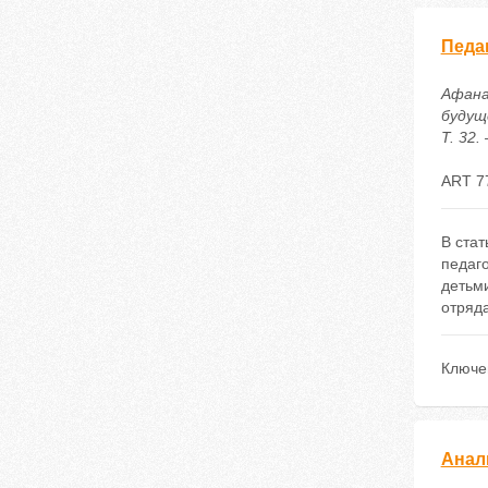
Педа
Афана
будущ
Т. 32.
ART 7
В стат
педаг
детьми
отряда
Ключе
Анал