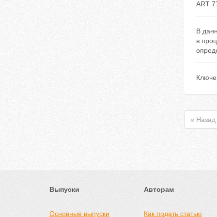
ART 7
В дан
в проц
опред
Ключе
« Назад
Выпуски
Авторам
Основные выпуски
Как подать статью