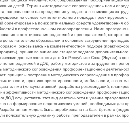
ация процесса методического сопровождения профориентационной
ования детей. Термин «методическое сопровождение» нами опреде
ога, направленное на преодоление у педагога возникающих затру
зующееся на основе компетентностного подхода, проектируемое с 
ый ориентирован на поиск оптимальных средств удовлетворения о
бностей в профессиональном самоопределении. Нами проведено н
рования и анкетирования родителей и преподавателей, которые о
 в дополнительном образовании и основные затруднения преподав
 образом, основываясь на компетентностном подходе (практико-ор
родукт»), приняв во внимание стандарт педагога дополнительного
тические данные занятости детей в Республике Саха (Якутии) в до
очтения родителей в ДОД, работу методистов и затруднения преп
ь методического сопровождения профориентационной деятельност
ает: принципы построения методического сопровождения в профор
льтативности, практико-ориентированности, мобильности, сознател
давателями (консультативный, разработка рекомендаций, планиро
рии эффективности методического сопровождения профориентацион
ога ДОД осуществлять этот вид деятельности и умение преодолева
ена на формирование педагогических умений, необходимых для п
азработанная модель была апробирована на базе Детского (подрост
али положительную динамику работы преподавателей в рамках пр