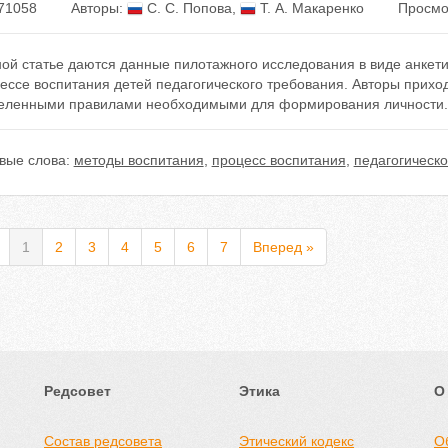
71058
Авторы:
С. С. Попова
,
Т. А. Макаренко
Просмо
ной статье даются данные пилотажного исследования в виде анкет
ессе воспитания детей педагогического требования. Авторы приход
еленными правилами необходимыми для формирования личности.
вые слова:
методы воспитания
,
процесс воспитания
,
педагогическ
1
2
3
4
5
6
7
Вперед »
Редсовет
Этика
О
Состав редсовета
Этический кодекс
О