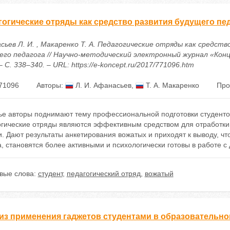
гогические отряды как средство развития будущего пе
сьев Л. И. , Макаренко Т. А. Педагогические отряды как средств
его педагога // Научно-методический электронный журнал «Конц
 – С. 338–340. – URL: https://e-koncept.ru/2017/771096.htm
71096
Авторы:
Л. И. Афанасьев
,
Т. А. Макаренко
Про
ье авторы поднимают тему профессиональной подготовки студентов
огические отряды являются эффективным средством для отработки 
. Дают результаты анкетирования вожатых и приходят к выводу, ч
, становятся более активными и психологически готовы в работе с 
вые слова:
студент
,
педагогический отряд
,
вожатый
из применения гаджетов студентами в образовательно