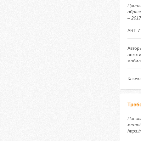
Прото
образ
– 2017
ART 7
Автор
анкет
мобил
Ключе
Треб
Попова
методи
https: