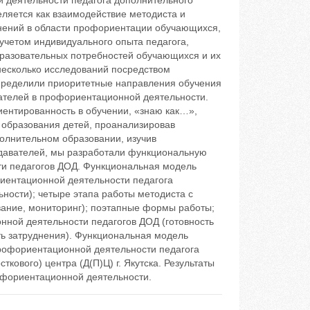
 деятельности педагога дополнительного
ляется как взаимодействие методиста и
днений в области профориентации обучающихся,
учетом индивидуального опыта педагога,
бразовательных потребностей обучающихся и их
есколько исследований посредством
пределили приоритетные направления обучения
ателей в профориентационной деятельности.
иентированность в обучении, «знаю как…»,
 образования детей, проанализировав
полнительном образовании, изучив
одавателей, мы разработали функциональную
и педагогов ДОД. Функциональная модель
иентационной деятельности педагога
ьности); четыре этапа работы методиста с
вание, мониторинг); поэтапные формы работы;
ной деятельности педагогов ДОД (готовность
ть затруднения). Функциональная модель
рофориентационной деятельности педагога
кового) центра (Д(П)Ц) г. Якутска. Результаты
офориентационной деятельности.