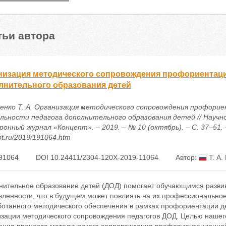
тьи автора
низация методического сопровождения профориентаци
лнительного образования детей
енко Т. А. Организация методического сопровождения профори
льности педагога дополнительного образования детей // Научн
онный журнал «Концепт». – 2019. – № 10 (октябрь). – С. 37–51. – 
t.ru/2019/191064.htm
91064
DOI 10.24411/2304-120X-2019-11064
Автор:
Т. А.
нительное образование детей (ДОД) помогает обучающимся развива
вленности, что в будущем может повлиять на их профессионально
ботанного методического обеспечения в рамках профориентации де
изации методического сопровождения педагогов ДОД. Целью нашег