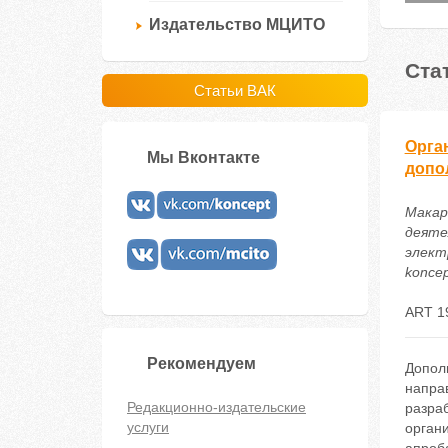
Издательство МЦИТО
Ста
Статьи ВАК
Орга
Мы Вконтакте
допо
Макар
деяте
электр
koncep
ART 1
Рекомендуем
Допол
напра
Редакционно-издательские
разра
услуги
орган