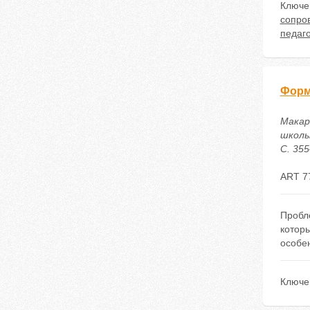
Ключе
сопро
педаг
Форм
Макар
школь
С. 355
ART 7
Пробл
котор
особе
Ключе