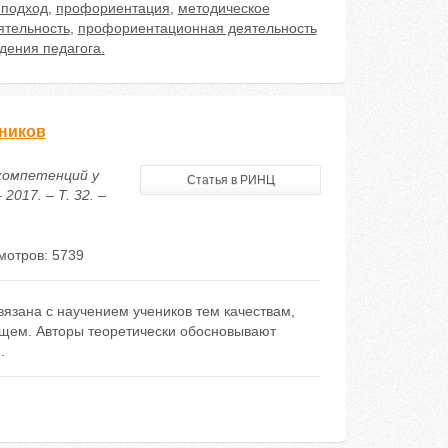
 подход
,
профориентация
,
методическое
ятельность
,
профориентационная деятельность
дения педагога.
ников
 компетенций у
Статья в РИНЦ
017. – Т. 32. –
мотров: 5739
зана с научением учеников тем качествам,
ущем. Авторы теоретически обосновывают
.