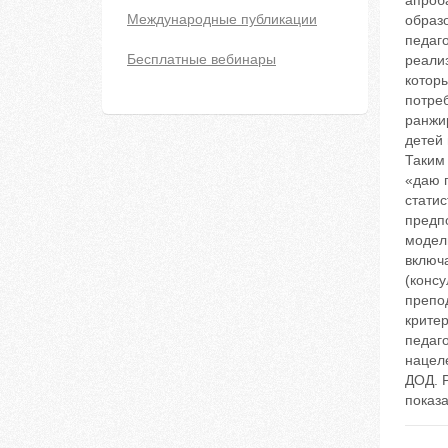
апроб
Международные публикации
образ
педаг
Бесплатные вебинары
реали
котор
потре
ранжи
детей
Таким
«даю п
статис
предп
модел
включ
(консу
препо
крите
педаг
нацел
ДОД. Р
показ